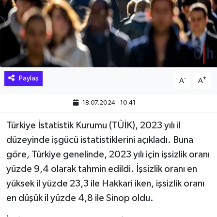
Hakkari Haber
İLGİNÇ HABERLER
KADIN
Paylaş
-
+
A
A
KÜLTÜR SANAT
18.07.2024 - 10:41
MAGAZİN
Türkiye İstatistik Kurumu (TÜİK), 2023 yılı il
düzeyinde işgücü istatistiklerini açıkladı. Buna
MAKALE
göre, Türkiye genelinde, 2023 yılı için işsizlik oranı
POLİTİKA
yüzde 9,4 olarak tahmin edildi. İşsizlik oranı en
yüksek il yüzde 23,3 ile Hakkari iken, işsizlik oranı
REKLAM
en düşük il yüzde 4,8 ile Sinop oldu.
SAĞLIK