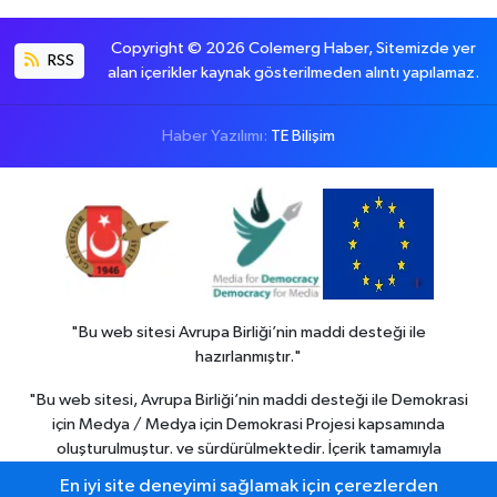
Copyright © 2026 Colemerg Haber, Sitemizde yer
RSS
alan içerikler kaynak gösterilmeden alıntı yapılamaz.
Haber Yazılımı:
TE Bilişim
"Bu web sitesi Avrupa Birliği’nin maddi desteği ile
hazırlanmıştır."
"Bu web sitesi, Avrupa Birliği’nin maddi desteği ile Demokrasi
için Medya / Medya için Demokrasi Projesi kapsamında
oluşturulmuştur. ve sürdürülmektedir. İçerik tamamıyla
Colemerg Haber
sorumluluğu altındadır ve Avrupa birliği’nin
En iyi site deneyimi sağlamak için çerezlerden