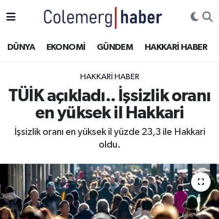
Kurdi
Hakkâri Nöbetçi Eczaneler
DÜNYA
EKONOMİ
GÜNDEM
HAKKARİ HABER
ASAYİŞ
Hakkâri Hava Durumu
HAKKARI HABER
ÇOCUK
Hakkari Namaz Vakitleri
TÜİK açıkladı.. İşsizlik oranı
en yüksek il Hakkari
DOĞA
Hakkâri Trafik Yoğunluk Haritası
İşsizlik oranı en yüksek il yüzde 23,3 ile Hakkari
DÜNYA
Süper Lig Puan Durumu ve Fikstür
oldu.
EĞİTİM
Tüm Manşetler
EKONOMİ
Son Dakika Haberleri
GÜNDEM
Haber Arşivi