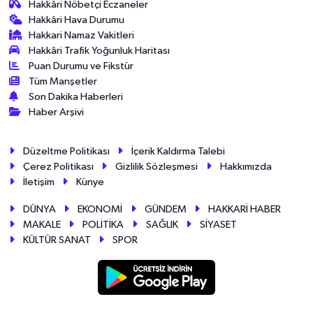
Hakkâri Nöbetçi Eczaneler
Hakkâri Hava Durumu
Hakkari Namaz Vakitleri
Hakkâri Trafik Yoğunluk Haritası
Puan Durumu ve Fikstür
Tüm Manşetler
Son Dakika Haberleri
Haber Arşivi
Düzeltme Politikası
İçerik Kaldırma Talebi
Çerez Politikası
Gizlilik Sözleşmesi
Hakkımızda
İletişim
Künye
DÜNYA
EKONOMİ
GÜNDEM
HAKKARİ HABER
MAKALE
POLİTİKA
SAĞLIK
SİYASET
KÜLTÜR SANAT
SPOR