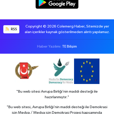
Copyright © 2026 Colemerg Haber, Sitemizde yer
RSS
alan içerikler kaynak gösterilmeden alıntı yapılamaz.
Haber Yazılımı:
TE Bilişim
"Bu web sitesi Avrupa Birliği’nin maddi desteği ile
hazırlanmıştır."
"Bu web sitesi, Avrupa Birliği’nin maddi desteği ile Demokrasi
için Medya / Medya için Demokrasi Projesi kapsamında