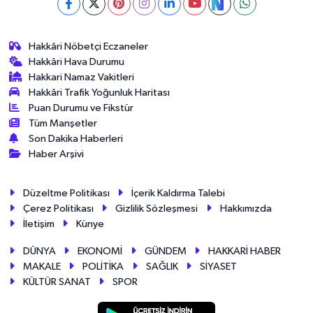
Hakkâri Nöbetçi Eczaneler
Hakkâri Hava Durumu
Hakkari Namaz Vakitleri
Hakkâri Trafik Yoğunluk Haritası
Puan Durumu ve Fikstür
Tüm Manşetler
Son Dakika Haberleri
Haber Arşivi
Düzeltme Politikası
İçerik Kaldırma Talebi
Çerez Politikası
Gizlilik Sözleşmesi
Hakkımızda
İletişim
Künye
DÜNYA
EKONOMİ
GÜNDEM
HAKKARİ HABER
MAKALE
POLİTİKA
SAĞLIK
SİYASET
KÜLTÜR SANAT
SPOR