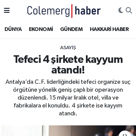
Kurdi
Hakkâri Nöbetçi Eczaneler
DÜNYA
EKONOMİ
GÜNDEM
HAKKARİ HABER
ASAYİŞ
Hakkâri Hava Durumu
ASAYİŞ
ÇOCUK
Hakkari Namaz Vakitleri
Tefeci 4 şirkete kayyum
atandı!
DOĞA
Hakkâri Trafik Yoğunluk Haritası
Antalya’da C.F. liderliğindeki tefeci organize suç
DÜNYA
Süper Lig Puan Durumu ve Fikstür
örgütüne yönelik geniş çaplı bir operasyon
düzenlendi. 15 milyar liralık otel, villa ve
EĞİTİM
Tüm Manşetler
fabrikalara el konuldu. 4 şirkete ise kayyım
atandı.
EKONOMİ
Son Dakika Haberleri
GÜNDEM
Haber Arşivi