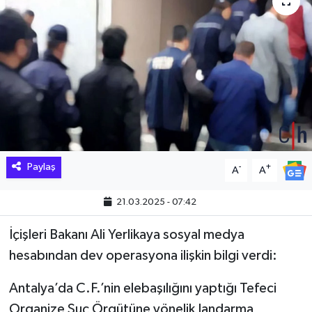
Hakkari Haber
İLGİNÇ HABERLER
KADIN
KÜLTÜR SANAT
MAGAZİN
Paylaş
-
+
A
A
MAKALE
21.03.2025 - 07:42
İçişleri Bakanı Ali Yerlikaya sosyal medya
POLİTİKA
hesabından dev operasyona ilişkin bilgi verdi:
REKLAM
Antalya’da C.F.’nin elebaşılığını yaptığı Tefeci
Organize Suç Örgütüne yönelik Jandarma
SAĞLIK