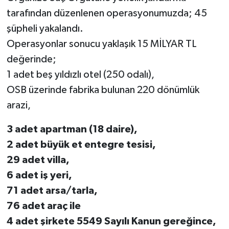
tarafından düzenlenen operasyonumuzda; 45
SİYASET
şüpheli yakalandı.
Operasyonlar sonucu yaklaşık 15 MİLYAR TL
SPOR
değerinde;
1 adet beş yıldızlı otel (250 odalı),
TARİH
OSB üzerinde fabrika bulunan 220 dönümlük
TEKNOLOJİ
arazi,
YAŞAM
3 adet apartman (18 daire),
2 adet büyük et entegre tesisi,
29 adet villa,
6 adet iş yeri,
71 adet arsa/tarla,
76 adet araç ile
4 adet şirkete 5549 Sayılı Kanun gereğince,