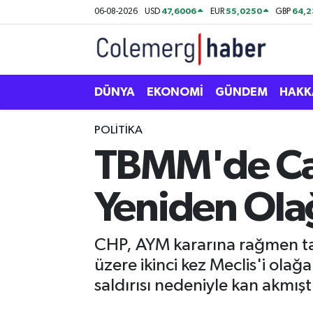
47,6006
55,0250
64,
06-08-2026
USD
EUR
GBP
Kurdi
Hakkâri Nöbetçi Eczaneler
ASAYİŞ
Hakkâri Hava Durumu
DÜNYA
EKONOMİ
GÜNDEM
HAKK
ÇOCUK
Hakkari Namaz Vakitleri
POLİTİKA
TBMM'de Can
DOĞA
Hakkâri Trafik Yoğunluk Haritası
Yeniden Olağ
DÜNYA
Süper Lig Puan Durumu ve Fikstür
EĞİTİM
Tüm Manşetler
CHP, AYM kararına rağmen ta
üzere ikinci kez Meclis'i ola
EKONOMİ
Son Dakika Haberleri
saldırısı nedeniyle kan akmışt
GÜNDEM
Haber Arşivi