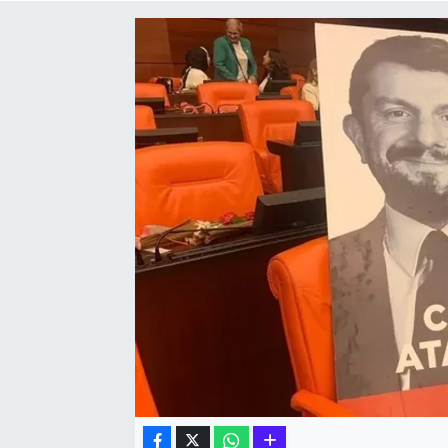
Hakkari Haber
İLGİNÇ HABERLER
KADIN
KÜLTÜR SANAT
MAGAZİN
MAKALE
POLİTİKA
REKLAM
SAĞLIK