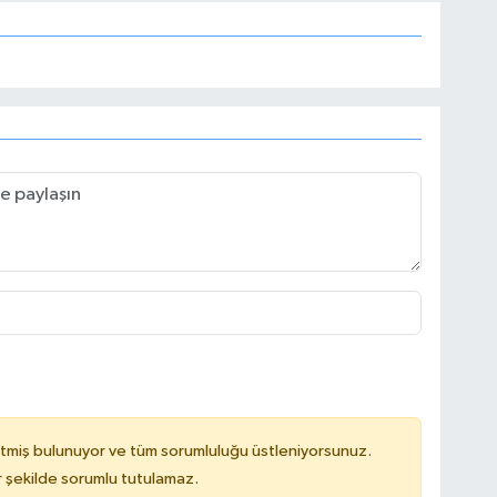
tmiş bulunuyor ve tüm sorumluluğu üstleniyorsunuz.
 şekilde sorumlu tutulamaz.