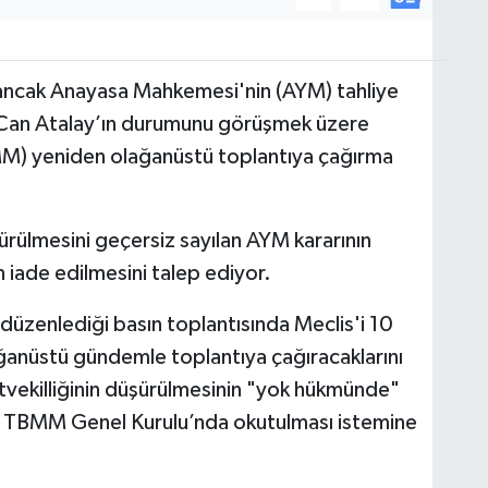
n ancak Anayasa Mahkemesi'nin (AYM) tahliye
n Can Atalay’ın durumunu görüşmek üzere
BMM) yeniden olağanüstü toplantıya çağırma
şürülmesini geçersiz sayılan AYM kararının
n iade edilmesini talep ediyor.
üzenlediği basın toplantısında Meclis'i 10
anüstü gündemle toplantıya çağıracaklarını
letvekilliğinin düşürülmesinin "yok hükmünde"
n TBMM Genel Kurulu’nda okutulması istemine