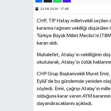
22.08.2024 - 17:48
SİYASET
CHP, TİP Hatay milletvekili seçile
SPOR
kararına rağmen vekilliği düşürüle
Türkiye Büyük Millet Meclisi'ni (T
TARİH
kararı aldı.
TEKNOLOJİ
Muhalefet, Atalay'ın vekilliğinin dü
okutularak, Atalay'ın özlük haklarını
YAŞAM
CHP Grup Başkanvekili Murat Emir, d
Eylül'de bu gündemde yeniden olağ
söyledi. Emir, çağrıyı Atalay’ın mil
olduğuna karar veren AYM kararını
dayandıracaklarını açıkladı.