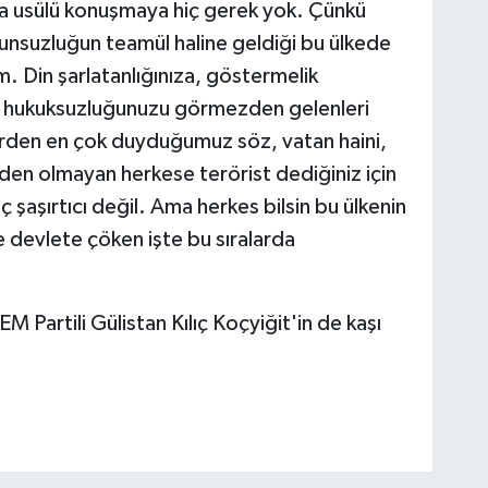
a usülü konuşmaya hiç gerek yok. Çünkü
unsuzluğun teamül haline geldiği bu ülkede
. Din şarlatanlığınıza, göstermelik
nızı, hukuksuzluğunuzu görmezden gelenleri
erden en çok duyduğumuz söz, vatan haini,
zden olmayan herkese terörist dediğiniz için
 şaşırtıcı değil. Ama herkes bilsin bu ülkenin
e devlete çöken işte bu sıralarda
M Partili Gülistan Kılıç Koçyiğit'in de kaşı