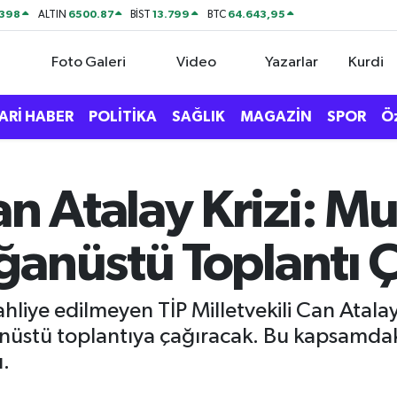
2398
6500.87
13.799
64.643,95
ALTIN
BİST
BTC
Foto Galeri
Video
Yazarlar
Kurdi
ARİ HABER
POLİTİKA
SAĞLIK
MAGAZİN
SPOR
Ö
 Atalay Krizi: Mu
anüstü Toplantı Ça
hliye edilmeyen TİP Milletvekili Can Ata
ğanüstü toplantıya çağıracak. Bu kapsamdak
ı.