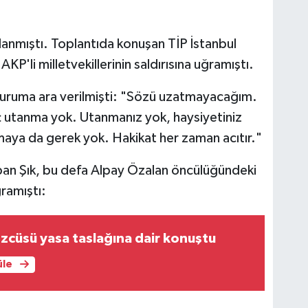
lanmıştı. Toplantıda konuşan TİP İstanbul
KP'li milletvekillerinin saldırısına uğramıştı.
oturuma ara verilmişti: "Sözü uzatmayacağım.
ç utanma yok. Utanmanız yok, haysiyetiniz
aya da gerek yok. Hakikat her zaman acıtır."
n Şık, bu defa Alpay Özalan öncülüğündeki
ğramıştı:
zcüsü yasa taslağına dair konuştu
üle