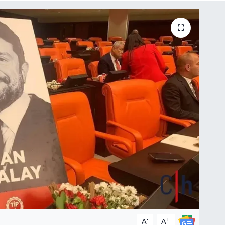
-
+
A
A