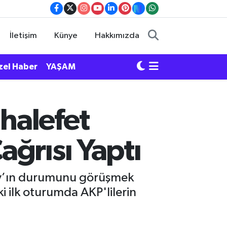
İletişim
Künye
Hakkımızda
zel Haber
YAŞAM
halefet
ğrısı Yaptı
lay’ın durumunu görüşmek
i ilk oturumda AKP'lilerin