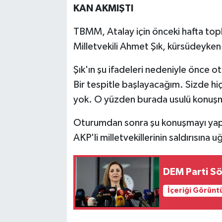
KAN AKMIŞTI
TBMM, Atalay için önceki hafta top
Milletvekili Ahmet Şık, kürsüdeyken A
Şık'ın şu ifadeleri nedeniyle önce 
Bir tespitle başlayacağım. Sizde hi
yok. O yüzden burada usulü konuşm
Oturumdan sonra şu konuşmayı yapa
AKP'li milletvekillerinin saldırısına u
DEM Parti Sö
İçeriği Görünt