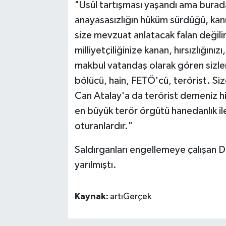
"Usül tartışması yaşandı ama burad
anayasasızlığın hüküm sürdüğü, kan
size mevzuat anlatacak falan değilim
milliyetçiliğinize kanan, hırsızlığı
makbul vatandaş olarak gören sizl
bölücü, hain, FETÖ'cü, terörist. Si
Can Atalay'a da terörist demeniz hiç
en büyük terör örgütü hanedanlık il
oturanlardır."
Saldırganları engellemeye çalışan DE
yarılmıştı.
Kaynak:
artıGerçek