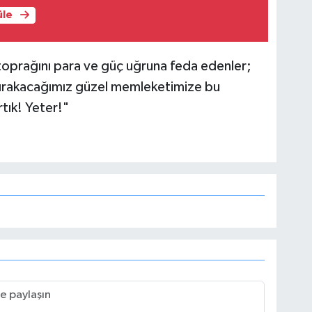
üle
oprağını para ve güç uğruna feda edenler;
 bırakacağımız güzel memleketimize bu
rtık! Yeter!"