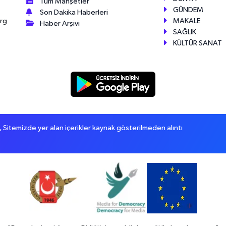
Tüm Manşetler
GÜNDEM
Son Dakika Haberleri
MAKALE
érg
Haber Arşivi
SAĞLIK
KÜLTÜR SANAT
itemizde yer alan içerikler kaynak gösterilmeden alıntı