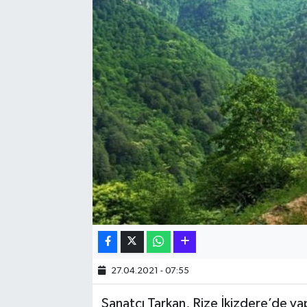
Hakkari Haber
İLGİNÇ HABERLER
KADIN
KÜLTÜR SANAT
MAGAZİN
MAKALE
POLİTİKA
REKLAM
27.04.2021 - 07:55
Sanatçı Tarkan, Rize İkizdere’de yap
SAĞLIK