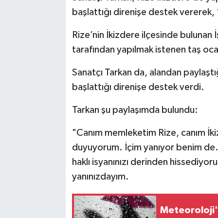
başlattığı direnişe destek vererek, 
SİYASET
Rize’nin İkizdere ilçesinde bulunan
SPOR
tarafından yapılmak istenen taş ocağ
Sanatçı Tarkan da, alandan paylaştığ
TARİH
başlattığı direnişe destek verdi.
TEKNOLOJİ
Tarkan şu paylaşımda bulundu:
YAŞAM
"Canım memleketim Rize, canım İkiz
duyuyorum. İçim yanıyor benim de.
haklı isyanınızı derinden hissediy
yanınızdayım.
Meteoroloji'