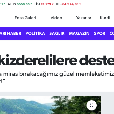
11
6660.55
13.779
64.944,08
ALTIN
BİST
BTC
Foto Galeri
Video
Yazarlar
Kurdi
ARİ HABER
POLİTİKA
SAĞLIK
MAGAZİN
SPOR
Ö
kizderelilere dest
a miras bırakacağımız güzel memleketimize
r!"