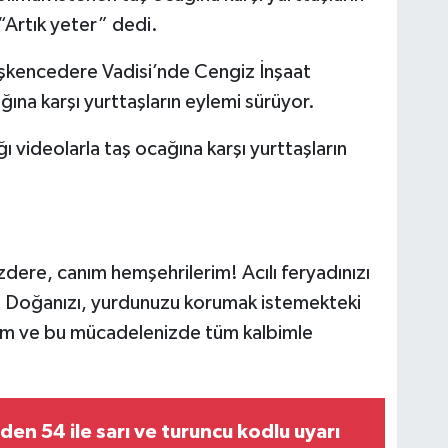
“Artık yeter” dedi.
 İşkencedere Vadisi’nde Cengiz İnşaat
ına karşı yurttaşların eylemi sürüyor.
ı videolarla taş ocağına karşı yurttaşların
dere, canım hemşehrilerim! Acılı feryadınızı
 Doğanızı, yurdunuzu korumak istemekteki
orum ve bu mücadelenizde tüm kalbimle
den 54 ile sarı ve turuncu kodlu uyarı