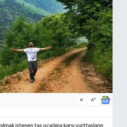
-
+
A
A
ılmak istenen taş ocağına karşı yurttaşların