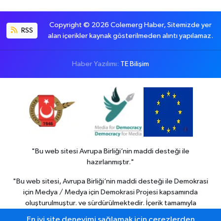
Copyright © 2026 Colemerg Haber, Sitemizde yer
RSS
alan içerikler kaynak gösterilmeden alıntı yapılamaz.
Haber Yazılımı:
TE Bilişim
"Bu web sitesi Avrupa Birliği’nin maddi desteği ile
hazırlanmıştır."
"Bu web sitesi, Avrupa Birliği’nin maddi desteği ile Demokrasi
için Medya / Medya için Demokrasi Projesi kapsamında
oluşturulmuştur. ve sürdürülmektedir. İçerik tamamıyla
Colemerg Haber
sorumluluğu altındadır ve Avrupa birliği’nin
En iyi site deneyimi sağlamak için çerezlerden