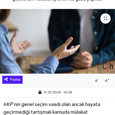
Hakkari Haber
İLGİNÇ HABERLER
KADIN
KÜLTÜR SANAT
MAGAZİN
MAKALE
Paylaş
-
+
A
A
POLİTİKA
31.07.2024 - 10:59
REKLAM
AKP'nin genel seçim vaadi olan ancak hayata
geçirmediği tartışmalı kamuda mülakat
SAĞLIK