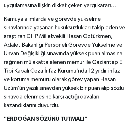
uygulamasına ilişkin dikkat çeken yargı kararı...
SİYASET
Kamuya alımlarda ve görevde yükselme
sınavlarında yaşanan hukuksuzlukları takip eden ve
SPOR
araştıran CHP Milletvekili Hasan Öztürkmen,
TARİH
Adalet Bakanlığı Personeli Görevde Yükselme ve
Unvan Değişikliği sınavında yüksek puan almasına
TEKNOLOJİ
rağmen mülakatta elenen memur ile Gaziantep E
Tipi Kapalı Ceza İnfaz Kurumu'nda 12 yıldır infaz
YAŞAM
ve koruma memuru olarak görev yapan Hasan
Üzüm’ün yazılı sınavdan yüksek bir puan alıp sözlü
sınavda elenmesine karşı açtığı davaları
kazandıklarını duyurdu.
"ERDOĞAN SÖZÜNÜ TUTMALI"