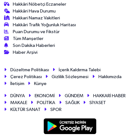
Hakkâri Nöbetçi Eczaneler
Hakkâri Hava Durumu
Hakkari Namaz Vakitleri
Hakkâri Trafik Yoğunluk Haritası
Puan Durumu ve Fikstür
Tüm Manşetler
Son Dakika Haberleri
Haber Arşivi
Düzeltme Politikası
İçerik Kaldırma Talebi
Çerez Politikası
Gizlilik Sözleşmesi
Hakkımızda
İletişim
Künye
DÜNYA
EKONOMİ
GÜNDEM
HAKKARİ HABER
MAKALE
POLİTİKA
SAĞLIK
SİYASET
KÜLTÜR SANAT
SPOR