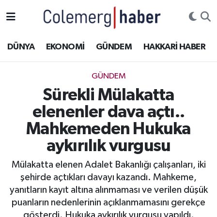
Kurdi
Hakkâri Nöbetçi Eczaneler
DÜNYA
EKONOMİ
GÜNDEM
HAKKARİ HABER
ASAYİŞ
Hakkâri Hava Durumu
GÜNDEM
ÇOCUK
Hakkari Namaz Vakitleri
Sürekli Mülakatta
elenenler dava açtı..
DOĞA
Hakkâri Trafik Yoğunluk Haritası
Mahkemeden Hukuka
DÜNYA
Süper Lig Puan Durumu ve Fikstür
aykırılık vurgusu
EĞİTİM
Tüm Manşetler
Mülakatta elenen Adalet Bakanlığı çalışanları, iki
şehirde açtıkları davayı kazandı. Mahkeme,
EKONOMİ
Son Dakika Haberleri
yanıtların kayıt altına alınmaması ve verilen düşük
puanların nedenlerinin açıklanmamasını gerekçe
GÜNDEM
Haber Arşivi
gösterdi. Hukuka aykırılık vurgusu yapıldı.