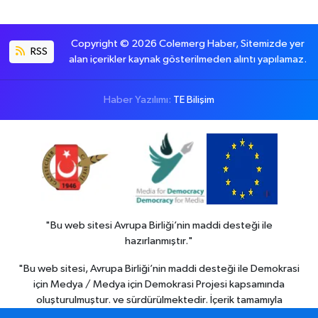
Copyright © 2026 Colemerg Haber, Sitemizde yer
RSS
alan içerikler kaynak gösterilmeden alıntı yapılamaz.
Haber Yazılımı:
TE Bilişim
"Bu web sitesi Avrupa Birliği’nin maddi desteği ile
hazırlanmıştır."
"Bu web sitesi, Avrupa Birliği’nin maddi desteği ile Demokrasi
için Medya / Medya için Demokrasi Projesi kapsamında
oluşturulmuştur. ve sürdürülmektedir. İçerik tamamıyla
Colemerg Haber
sorumluluğu altındadır ve Avrupa birliği’nin