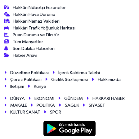
Hakkâri Nöbetçi Eczaneler
Hakkâri Hava Durumu
Hakkari Namaz Vakitleri
Hakkâri Trafik Yoğunluk Haritası
Puan Durumu ve Fikstür
Tüm Manşetler
Son Dakika Haberleri
Haber Arşivi
Düzeltme Politikası
İçerik Kaldırma Talebi
Çerez Politikası
Gizlilik Sözleşmesi
Hakkımızda
İletişim
Künye
DÜNYA
EKONOMİ
GÜNDEM
HAKKARİ HABER
MAKALE
POLİTİKA
SAĞLIK
SİYASET
KÜLTÜR SANAT
SPOR