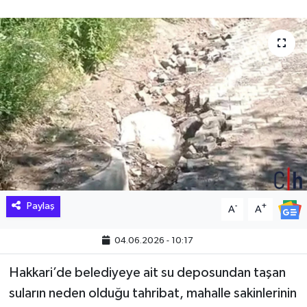
Hakkari Haber
İLGİNÇ HABERLER
KADIN
KÜLTÜR SANAT
MAGAZİN
MAKALE
Paylaş
-
+
A
A
POLİTİKA
04.06.2026 - 10:17
REKLAM
Hakkari’de belediyeye ait su deposundan taşan
suların neden olduğu tahribat, mahalle sakinlerinin
SAĞLIK