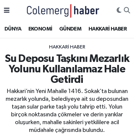
Kurdi
Hakkâri Nöbetçi Eczaneler
DÜNYA
EKONOMİ
GÜNDEM
HAKKARİ HABER
ASAYİŞ
Hakkâri Hava Durumu
HAKKARI HABER
ÇOCUK
Hakkari Namaz Vakitleri
Su Deposu Taşkını Mezarlık
Yolunu Kullanılamaz Hale
DOĞA
Hakkâri Trafik Yoğunluk Haritası
Getirdi
DÜNYA
Süper Lig Puan Durumu ve Fikstür
Hakkari’nin Yeni Mahalle 1416. Sokak’ta bulunan
mezarlık yolunda, belediyeye ait su deposundan
EĞİTİM
Tüm Manşetler
taşan sular parke taşlı yolu tahrip etti. Yolun
EKONOMİ
Son Dakika Haberleri
birçok noktasında çökmeler ve derin yarıklar
oluşurken, mahalle sakinleri yetkililere acil
GÜNDEM
Haber Arşivi
müdahale çağrısında bulundu.