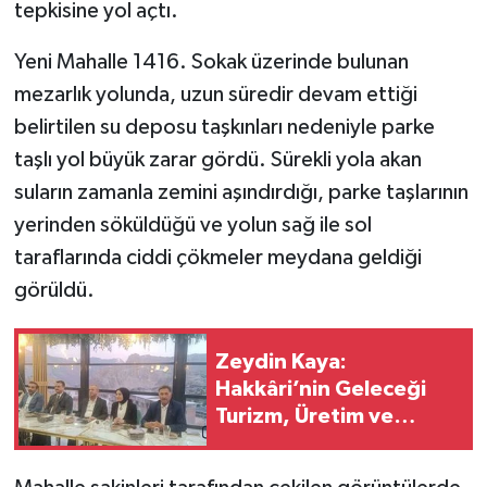
tepkisine yol açtı.
SİYASET
Yeni Mahalle 1416. Sokak üzerinde bulunan
mezarlık yolunda, uzun süredir devam ettiği
SPOR
belirtilen su deposu taşkınları nedeniyle parke
taşlı yol büyük zarar gördü. Sürekli yola akan
TARİH
suların zamanla zemini aşındırdığı, parke taşlarının
TEKNOLOJİ
yerinden söküldüğü ve yolun sağ ile sol
taraflarında ciddi çökmeler meydana geldiği
YAŞAM
görüldü.
Zeydin Kaya:
Hakkâri’nin Geleceği
Turizm, Üretim ve
Yatırımla Şekillenecek