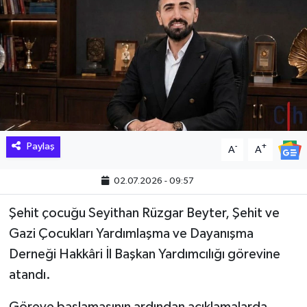
Hakkari Haber
İLGİNÇ HABERLER
KADIN
KÜLTÜR SANAT
Paylaş
-
+
A
A
MAGAZİN
02.07.2026 - 09:57
MAKALE
Şehit çocuğu Seyithan Rüzgar Beyter, Şehit ve
Gazi Çocukları Yardımlaşma ve Dayanışma
POLİTİKA
Derneği Hakkâri İl Başkan Yardımcılığı görevine
REKLAM
atandı.
SAĞLIK