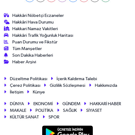
Hakkâri Nöbetçi Eczaneler
Hakkâri Hava Durumu
Hakkari Namaz Vakitleri
Hakkâri Trafik Yoğunluk Haritası
Puan Durumu ve Fikstür
Tüm Manşetler
Son Dakika Haberleri
Haber Arşivi
Düzeltme Politikası
İçerik Kaldırma Talebi
Çerez Politikası
Gizlilik Sözleşmesi
Hakkımızda
İletişim
Künye
DÜNYA
EKONOMİ
GÜNDEM
HAKKARİ HABER
MAKALE
POLİTİKA
SAĞLIK
SİYASET
KÜLTÜR SANAT
SPOR