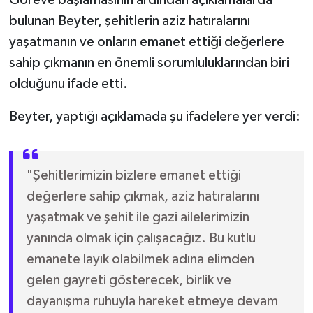
Göreve başlamasının ardından açıklamalarda
bulunan Beyter, şehitlerin aziz hatıralarını
SİYASET
yaşatmanın ve onların emanet ettiği değerlere
sahip çıkmanın en önemli sorumluluklarından biri
SPOR
olduğunu ifade etti.
TARİH
Beyter, yaptığı açıklamada şu ifadelere yer verdi:
TEKNOLOJİ
"Şehitlerimizin bizlere emanet ettiği
YAŞAM
değerlere sahip çıkmak, aziz hatıralarını
yaşatmak ve şehit ile gazi ailelerimizin
yanında olmak için çalışacağız. Bu kutlu
emanete layık olabilmek adına elimden
gelen gayreti gösterecek, birlik ve
dayanışma ruhuyla hareket etmeye devam