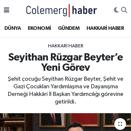
Kurdi
Hakkâri Nöbetçi Eczaneler
DÜNYA
EKONOMİ
GÜNDEM
HAKKARİ HABER
ASAYİŞ
Hakkâri Hava Durumu
HAKKARI HABER
ÇOCUK
Hakkari Namaz Vakitleri
Seyithan Rüzgar Beyter’e
Yeni Görev
DOĞA
Hakkâri Trafik Yoğunluk Haritası
Şehit çocuğu Seyithan Rüzgar Beyter, Şehit ve
DÜNYA
Süper Lig Puan Durumu ve Fikstür
Gazi Çocukları Yardımlaşma ve Dayanışma
Derneği Hakkâri İl Başkan Yardımcılığı görevine
EĞİTİM
Tüm Manşetler
getirildi.
EKONOMİ
Son Dakika Haberleri
GÜNDEM
Haber Arşivi