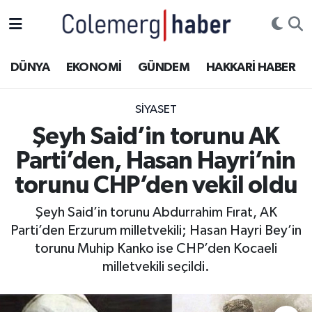
Kurdi
Hakkâri Nöbetçi Eczaneler
DÜNYA
EKONOMİ
GÜNDEM
HAKKARİ HABER
ASAYİŞ
Hakkâri Hava Durumu
SİYASET
ÇOCUK
Hakkari Namaz Vakitleri
Şeyh Said’in torunu AK
Parti’den, Hasan Hayri’nin
DOĞA
Hakkâri Trafik Yoğunluk Haritası
torunu CHP’den vekil oldu
DÜNYA
Süper Lig Puan Durumu ve Fikstür
Şeyh Said’in torunu Abdurrahim Fırat, AK
Parti’den Erzurum milletvekili; Hasan Hayri Bey’in
EĞİTİM
Tüm Manşetler
torunu Muhip Kanko ise CHP’den Kocaeli
EKONOMİ
Son Dakika Haberleri
milletvekili seçildi.
GÜNDEM
Haber Arşivi