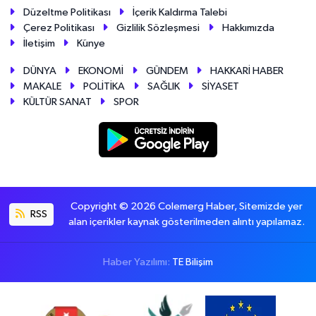
Düzeltme Politikası
İçerik Kaldırma Talebi
Çerez Politikası
Gizlilik Sözleşmesi
Hakkımızda
İletişim
Künye
DÜNYA
EKONOMİ
GÜNDEM
HAKKARİ HABER
MAKALE
POLİTİKA
SAĞLIK
SİYASET
KÜLTÜR SANAT
SPOR
Copyright © 2026 Colemerg Haber, Sitemizde yer
RSS
alan içerikler kaynak gösterilmeden alıntı yapılamaz.
Haber Yazılımı:
TE Bilişim