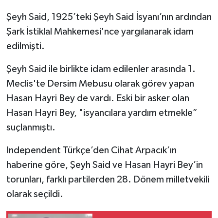
Şeyh Said, 1925’teki Şeyh Said İsyanı’nın ardından
SİYASET
Şark İstiklal Mahkemesi'nce yargılanarak idam
edilmişti.
SPOR
Şeyh Said ile birlikte idam edilenler arasında 1.
TARİH
Meclis'te Dersim Mebusu olarak görev yapan
TEKNOLOJİ
Hasan Hayri Bey de vardı. Eski bir asker olan
Hasan Hayri Bey, "isyancılara yardım etmekle”
YAŞAM
suçlanmıştı.
Independent Türkçe’den Cihat Arpacık’ın
haberine göre, Şeyh Said ve Hasan Hayri Bey’in
torunları, farklı partilerden 28. Dönem milletvekili
olarak seçildi.