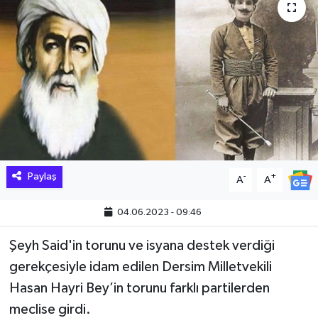
Hakkari Haber
İLGİNÇ HABERLER
KADIN
KÜLTÜR SANAT
MAGAZİN
Paylaş
-
+
A
A
MAKALE
04.06.2023 - 09:46
POLİTİKA
Şeyh Said'in torunu ve isyana destek verdiği
gerekçesiyle idam edilen Dersim Milletvekili
REKLAM
Hasan Hayri Bey’in torunu farklı partilerden
meclise girdi.
SAĞLIK