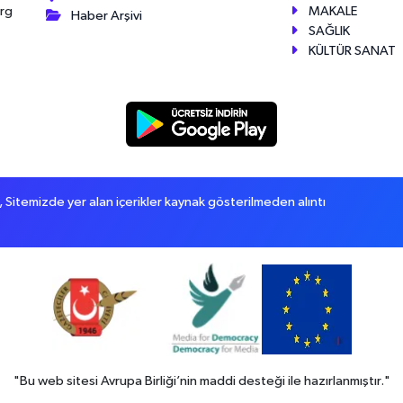
MAKALE
érg
Haber Arşivi
SAĞLIK
KÜLTÜR SANAT
itemizde yer alan içerikler kaynak gösterilmeden alıntı
"Bu web sitesi Avrupa Birliği’nin maddi desteği ile hazırlanmıştır."