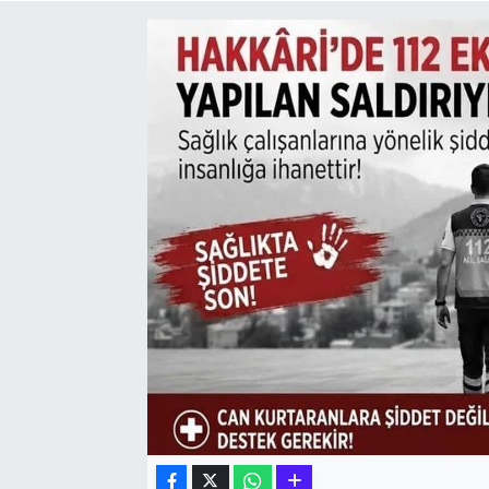
Hakkari Haber
İLGİNÇ HABERLER
KADIN
KÜLTÜR SANAT
MAGAZİN
MAKALE
POLİTİKA
REKLAM
SAĞLIK