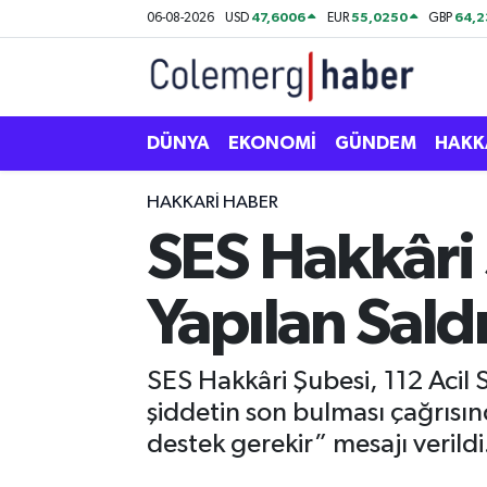
47,6006
55,0250
64,
06-08-2026
USD
EUR
GBP
Kurdi
Hakkâri Nöbetçi Eczaneler
ASAYİŞ
Hakkâri Hava Durumu
DÜNYA
EKONOMİ
GÜNDEM
HAKK
ÇOCUK
Hakkari Namaz Vakitleri
HAKKARI HABER
SES Hakkâri
DOĞA
Hakkâri Trafik Yoğunluk Haritası
Yapılan Saldı
DÜNYA
Süper Lig Puan Durumu ve Fikstür
EĞİTİM
Tüm Manşetler
SES Hakkâri Şubesi, 112 Acil S
şiddetin son bulması çağrısı
EKONOMİ
Son Dakika Haberleri
destek gerekir” mesajı verildi
GÜNDEM
Haber Arşivi