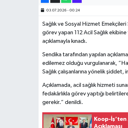
03.07.2026 - 00:24
SİYASET
Sağlık ve Sosyal Hizmet Emekçileri 
SPOR
görev yapan 112 Acil Sağlık ekibine y
açıklamayla kınadı.
TARİH
Sendika tarafından yapılan açıklamad
TEKNOLOJİ
edilemez olduğu vurgulanarak, “Hakk
Sağlık çalışanlarına yönelik şiddet, i
YAŞAM
Açıklamada, acil sağlık hizmeti suna
fedakârlıkla görev yaptığı belirtile
gerekir.” denildi.
Koop-İş’ten 
Açıklaması