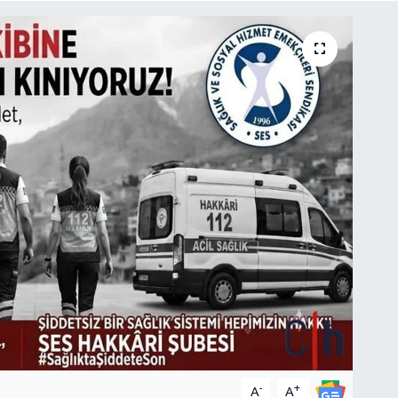
-
+
A
A