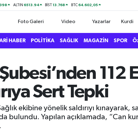
2398
6513.94
13.768
64.602,05
ALTIN
BİST
BTC
Foto Galeri
Video
Yazarlar
Kurdi
ARİ HABER
POLİTİKA
SAĞLIK
MAGAZİN
SPOR
Ö
 Şubesi’nden 112 
rıya Sert Tepki
ağlık ekibine yönelik saldırıyı kınayarak, sa
nda bulundu. Yapılan açıklamada, “Can kur
.