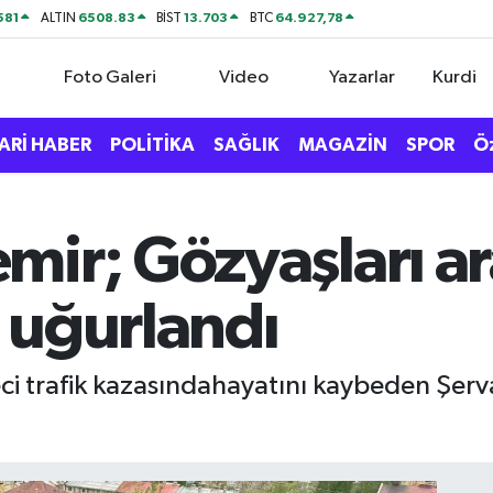
581
6508.83
13.703
64.927,78
ALTIN
BİST
BTC
Foto Galeri
Video
Yazarlar
Kurdi
ARİ HABER
POLİTİKA
SAĞLIK
MAGAZİN
SPOR
Ö
mir; Gözyaşları ar
 uğurlandı
i trafik kazasındahayatını kaybeden Şerv