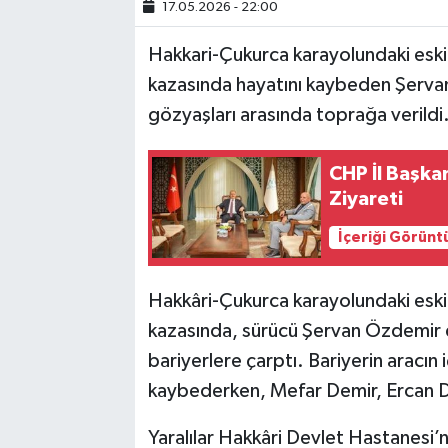
17.05.2026 - 22:00
SİYASET
Hakkari-Çukurca karayolundaki eski
kazasında hayatını kaybeden Şervan
SPOR
gözyaşları arasında toprağa verildi
TARİH
CHP İl Başka
Ziyareti
TEKNOLOJİ
İçeriği Görünt
YAŞAM
Hakkâri-Çukurca karayolundaki eski
kazasında, sürücü Şervan Özdemir 
bariyerlere çarptı. Bariyerin aracı
kaybederken, Mefar Demir, Ercan 
Yaralılar Hakkâri Devlet Hastanesi’n