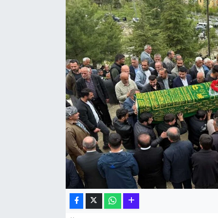
Hakkari Haber
İLGİNÇ HABERLER
KADIN
KÜLTÜR SANAT
MAGAZİN
MAKALE
POLİTİKA
REKLAM
SAĞLIK