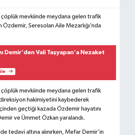
 çöplük mevkiinde meydana gelen trafik
 Özdemir, Seresolan Aile Mezarlığı’nda
.
nı Demir'den Vali Taşyapan'a Nezaket
üle
 çöplük mevkiinde meydana gelen trafik
direksiyon hakimiyetini kaybederek
n içinden geçtiği kazada Özdemir hayatını
Demir ve Ümmet Özkan yaralandı.
de tedavi altına alınırken, Mefar Demir’in