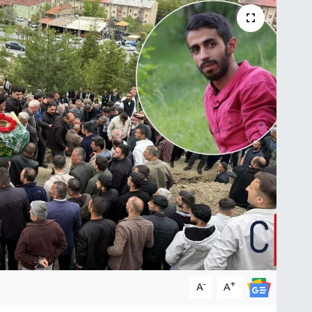
-
+
A
A