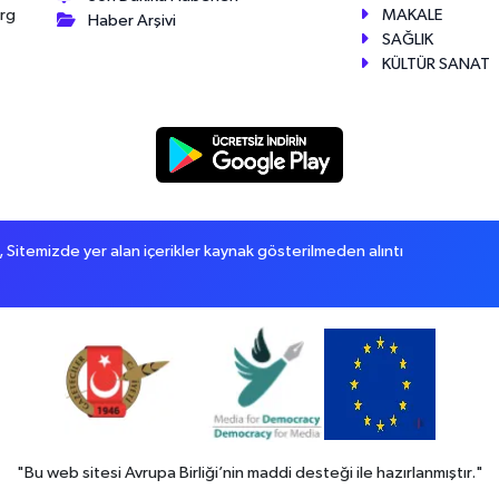
MAKALE
érg
Haber Arşivi
SAĞLIK
KÜLTÜR SANAT
itemizde yer alan içerikler kaynak gösterilmeden alıntı
"Bu web sitesi Avrupa Birliği’nin maddi desteği ile hazırlanmıştır."