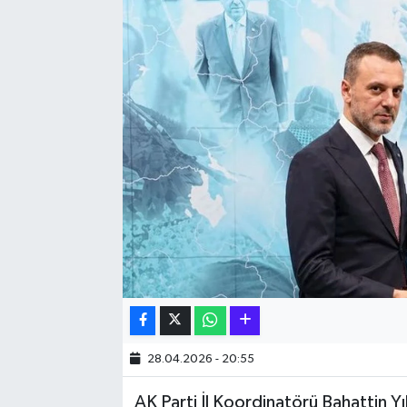
Hakkari Haber
İLGİNÇ HABERLER
KADIN
KÜLTÜR SANAT
MAGAZİN
MAKALE
POLİTİKA
REKLAM
28.04.2026 - 20:55
AK Parti İl Koordinatörü Bahattin Yı
SAĞLIK