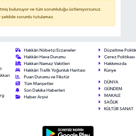
tmiş bulunuyor ve tüm sorumluluğu üstleniyorsunuz.
 şekilde sorumlu tutulamaz.
Hakkâri Nöbetçi Eczaneler
Düzeltme Politik
Hakkâri Hava Durumu
Çerez Politikası
Hakkari Namaz Vakitleri
Hakkımızda
l
Hakkâri Trafik Yoğunluk Haritası
Künye
akkari
Puan Durumu ve Fikstür
DÜNYA
Tüm Manşetler
GÜNDEM
Son Dakika Haberleri
MAKALE
érg
Haber Arşivi
SAĞLIK
KÜLTÜR SANAT