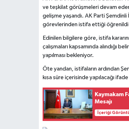
ve teşkilat görüşmeleri devam ederk
SİYASET
gelişme yaşandı. AK Parti Şemdinli İl
görevlerinden istifa ettiği öğrenildi
SPOR
Edinilen bilgilere göre, istifa kararı
TARİH
çalışmaları kapsamında alındığı belirt
yapılması bekleniyor.
TEKNOLOJİ
Öte yandan, istifaların ardından Şem
YAŞAM
kısa süre içerisinde yapılacağı ifade
Kaymakam Fa
Mesajı
İçeriği Görünt