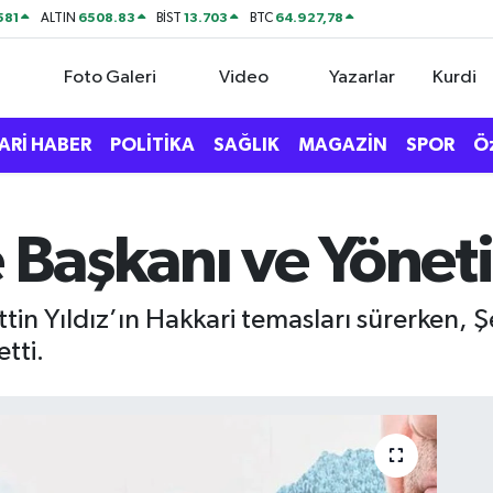
581
6508.83
13.703
64.927,78
ALTIN
BİST
BTC
Foto Galeri
Video
Yazarlar
Kurdi
ARİ HABER
POLİTİKA
SAĞLIK
MAGAZİN
SPOR
Ö
 Başkanı ve Yönetim
tin Yıldız’ın Hakkari temasları sürerken, Ş
tti.