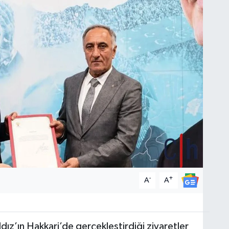
-
+
A
A
ldız’ın Hakkari’de gerçekleştirdiği ziyaretler