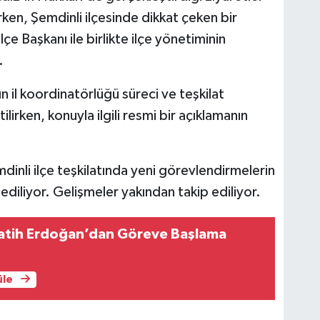
en, Şemdinli ilçesinde dikkat çeken bir
çe Başkanı ile birlikte ilçe yönetiminin
.
nın il koordinatörlüğü süreci ve teşkilat
ilirken, konuyla ilgili resmi bir açıklamanın
dinli ilçe teşkilatında yeni görevlendirmelerin
 ediliyor. Gelişmeler yakından takip ediliyor.
tih Erdoğan’dan Göreve Başlama
üle