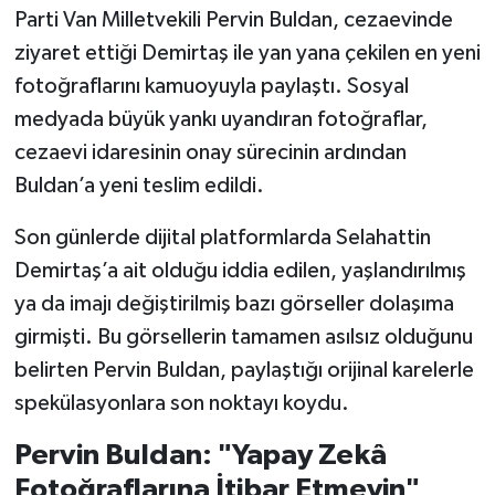
Parti Van Milletvekili Pervin Buldan, cezaevinde
SİYASET
ziyaret ettiği Demirtaş ile yan yana çekilen en yeni
fotoğraflarını kamuoyuyla paylaştı. Sosyal
SPOR
medyada büyük yankı uyandıran fotoğraflar,
cezaevi idaresinin onay sürecinin ardından
TARİH
Buldan’a yeni teslim edildi.
TEKNOLOJİ
Son günlerde dijital platformlarda Selahattin
Demirtaş’a ait olduğu iddia edilen, yaşlandırılmış
YAŞAM
ya da imajı değiştirilmiş bazı görseller dolaşıma
girmişti. Bu görsellerin tamamen asılsız olduğunu
belirten Pervin Buldan, paylaştığı orijinal karelerle
spekülasyonlara son noktayı koydu.
Pervin Buldan: "Yapay Zekâ
Fotoğraflarına İtibar Etmeyin"