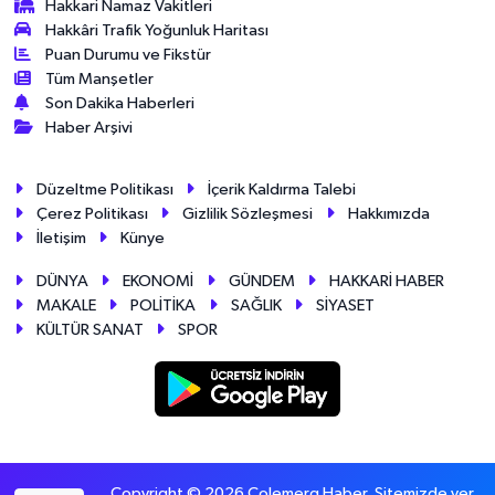
Hakkari Namaz Vakitleri
Hakkâri Trafik Yoğunluk Haritası
Puan Durumu ve Fikstür
Tüm Manşetler
Son Dakika Haberleri
Haber Arşivi
Düzeltme Politikası
İçerik Kaldırma Talebi
Çerez Politikası
Gizlilik Sözleşmesi
Hakkımızda
İletişim
Künye
DÜNYA
EKONOMİ
GÜNDEM
HAKKARİ HABER
MAKALE
POLİTİKA
SAĞLIK
SİYASET
KÜLTÜR SANAT
SPOR
Copyright © 2026 Colemerg Haber, Sitemizde yer