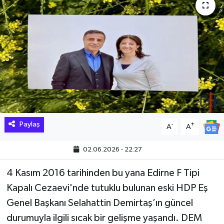
Hakkari Haber
İLGİNÇ HABERLER
KADIN
KÜLTÜR SANAT
MAGAZİN
Paylaş
-
+
A
A
MAKALE
02.06.2026 - 22:27
POLİTİKA
4 Kasım 2016 tarihinden bu yana Edirne F Tipi
Kapalı Cezaevi'nde tutuklu bulunan eski HDP Eş
REKLAM
Genel Başkanı Selahattin Demirtaş’ın güncel
durumuyla ilgili sıcak bir gelişme yaşandı. DEM
SAĞLIK