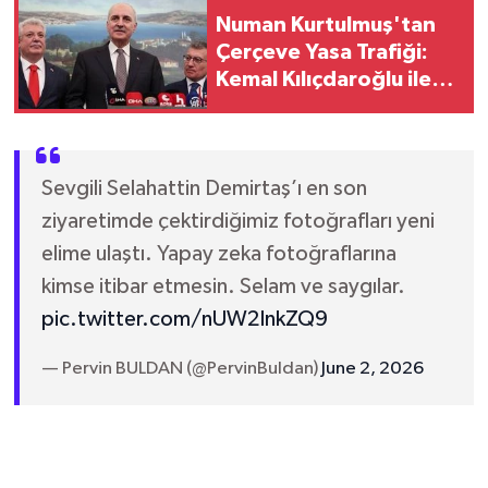
Numan Kurtulmuş'tan
Çerçeve Yasa Trafiği:
Kemal Kılıçdaroğlu ile
Görüşecek
Sevgili Selahattin Demirtaş’ı en son
ziyaretimde çektirdiğimiz fotoğrafları yeni
elime ulaştı. Yapay zeka fotoğraflarına
kimse itibar etmesin. Selam ve saygılar.
pic.twitter.com/nUW2InkZQ9
— Pervin BULDAN (@PervinBuldan)
June 2, 2026