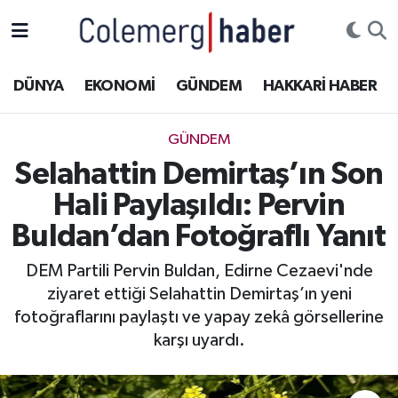
Kurdi
Hakkâri Nöbetçi Eczaneler
DÜNYA
EKONOMİ
GÜNDEM
HAKKARİ HABER
ASAYİŞ
Hakkâri Hava Durumu
GÜNDEM
ÇOCUK
Hakkari Namaz Vakitleri
Selahattin Demirtaş’ın Son
Hali Paylaşıldı: Pervin
DOĞA
Hakkâri Trafik Yoğunluk Haritası
Buldan’dan Fotoğraflı Yanıt
DÜNYA
Süper Lig Puan Durumu ve Fikstür
DEM Partili Pervin Buldan, Edirne Cezaevi'nde
ziyaret ettiği Selahattin Demirtaş’ın yeni
EĞİTİM
Tüm Manşetler
fotoğraflarını paylaştı ve yapay zekâ görsellerine
EKONOMİ
Son Dakika Haberleri
karşı uyardı.
GÜNDEM
Haber Arşivi