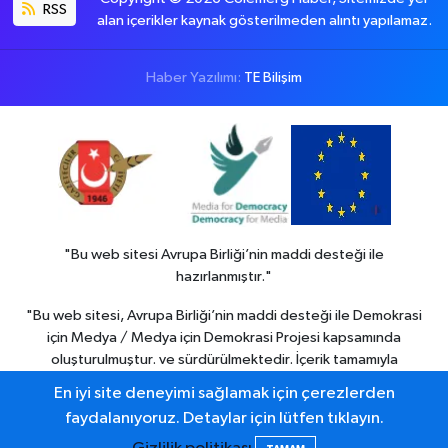
RSS
alan içerikler kaynak gösterilmeden alıntı yapılamaz.
Haber Yazılımı:
TE Bilişim
"Bu web sitesi Avrupa Birliği’nin maddi desteği ile
hazırlanmıştır."
"Bu web sitesi, Avrupa Birliği’nin maddi desteği ile Demokrasi
için Medya / Medya için Demokrasi Projesi kapsamında
oluşturulmuştur. ve sürdürülmektedir. İçerik tamamıyla
Colemerg Haber
sorumluluğu altındadır ve Avrupa birliği’nin
En iyi site deneyimi sağlamak için çerezlerden
görüşlerini yansıtmak zorunda değildir."
faydalanıyoruz. Detaylar için lütfen tıklayın.