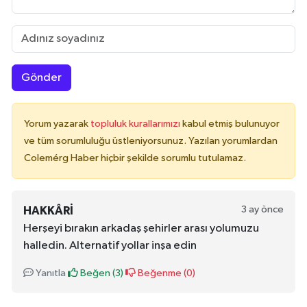
Gönder
Yorum yazarak
topluluk kurallarımızı
kabul etmiş bulunuyor
ve tüm sorumluluğu üstleniyorsunuz. Yazılan yorumlardan
Colemérg Haber hiçbir şekilde sorumlu tutulamaz.
3 ay önce
HAKKÂRI
Herşeyi bırakın arkadaş şehirler arası yolumuzu
halledin. Alternatif yollar inşa edin
Yanıtla
Beğen (
3
)
Beğenme (
0
)