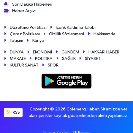
Son Dakika Haberleri
Haber Arşivi
Düzeltme Politikası
İçerik Kaldırma Talebi
Çerez Politikası
Gizlilik Sözleşmesi
Hakkımızda
İletişim
Künye
DÜNYA
EKONOMİ
GÜNDEM
HAKKARİ HABER
MAKALE
POLİTİKA
SAĞLIK
SİYASET
KÜLTÜR SANAT
SPOR
Copyright © 2026 Colemerg Haber, Sitemizde yer
RSS
alan içerikler kaynak gösterilmeden alıntı yapılamaz.
Haber Yazılımı:
TE Bilişim