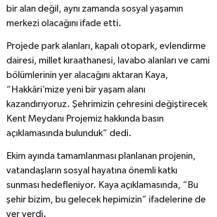
bir alan değil, aynı zamanda sosyal yaşamın
SİYASET
merkezi olacağını ifade etti.
Projede park alanları, kapalı otopark, evlendirme
SPOR
dairesi, millet kıraathanesi, lavabo alanları ve cami
TARİH
bölümlerinin yer alacağını aktaran Kaya,
“Hakkâri’mize yeni bir yaşam alanı
TEKNOLOJİ
kazandırıyoruz. Şehrimizin çehresini değiştirecek
Kent Meydanı Projemiz hakkında basın
YAŞAM
açıklamasında bulunduk” dedi.
Ekim ayında tamamlanması planlanan projenin,
vatandaşların sosyal hayatına önemli katkı
sunması hedefleniyor. Kaya açıklamasında, “Bu
şehir bizim, bu gelecek hepimizin” ifadelerine de
yer verdi.