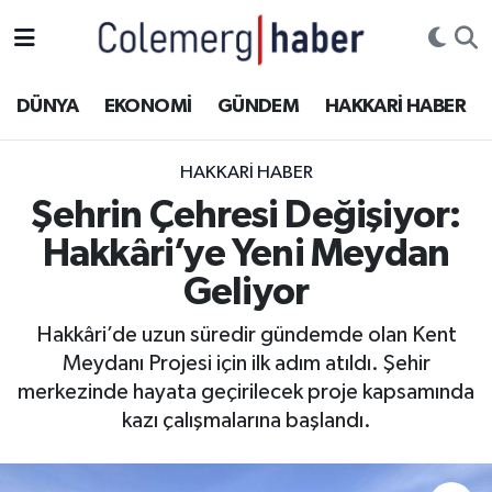
Kurdi
Hakkâri Nöbetçi Eczaneler
DÜNYA
EKONOMİ
GÜNDEM
HAKKARİ HABER
ASAYİŞ
Hakkâri Hava Durumu
HAKKARI HABER
ÇOCUK
Hakkari Namaz Vakitleri
Şehrin Çehresi Değişiyor:
Hakkâri’ye Yeni Meydan
DOĞA
Hakkâri Trafik Yoğunluk Haritası
Geliyor
DÜNYA
Süper Lig Puan Durumu ve Fikstür
Hakkâri’de uzun süredir gündemde olan Kent
Meydanı Projesi için ilk adım atıldı. Şehir
EĞİTİM
Tüm Manşetler
merkezinde hayata geçirilecek proje kapsamında
EKONOMİ
Son Dakika Haberleri
kazı çalışmalarına başlandı.
GÜNDEM
Haber Arşivi