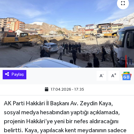
Hakkari Haber
İLGİNÇ HABERLER
KADIN
KÜLTÜR SANAT
MAGAZİN
Paylaş
-
+
A
A
MAKALE
17.04.2026 - 17:35
POLİTİKA
AK Parti Hakkâri İl Başkanı Av. Zeydin Kaya,
sosyal medya hesabından yaptığı açıklamada,
REKLAM
projenin Hakkâri’ye yeni bir nefes aldıracağını
belirtti. Kaya, yapılacak kent meydanının sadece
SAĞLIK