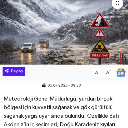
Hakkari Haber
İLGİNÇ HABERLER
KADIN
KÜLTÜR SANAT
MAGAZİN
Paylaş
-
+
A
A
MAKALE
05.07.2026 - 09:33
POLİTİKA
Meteoroloji Genel Müdürlüğü, yurdun birçok
bölgesi için kuvvetli sağanak ve gök gürültülü
REKLAM
sağanak yağış uyarısında bulundu. Özellikle Batı
Akdeniz'in iç kesimleri, Doğu Karadeniz kıyıları,
SAĞLIK