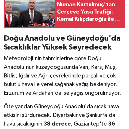
Numan Kurtulmuş'tan
Çerçeve Yasa Trafiği:
Kemal Kılıçdaroğlu ile
Görüşecek
Doğu Anadolu ve Güneydoğu'da
Sıcaklıklar Yüksek Seyredecek
Meteoroloji'nin tahminlerine göre Doğu
Anadolu'nun kuzeydoğusunda Van, Kars, Muş,
Bitlis, Iğdır ve Ağrı çevrelerinde parçalı ve çok
bulutlu hava ile yerel sağanak yağış bekleniyor.
Erzurum ve Ardahan'da ise yağış öngörülmüyor.
Öte yandan Güneydoğu Anadolu'da sıcak hava
etkisini sürdürecek. Diyarbakır ve Şanlıurfa'da
hava sıcaklığının
38 derece
, Gaziantep'te
36