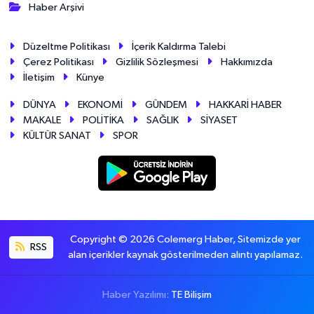
Haber Arşivi
Düzeltme Politikası
İçerik Kaldırma Talebi
Çerez Politikası
Gizlilik Sözleşmesi
Hakkımızda
İletişim
Künye
DÜNYA
EKONOMİ
GÜNDEM
HAKKARİ HABER
MAKALE
POLİTİKA
SAĞLIK
SİYASET
KÜLTÜR SANAT
SPOR
Copyright © 2026 Colemerg Haber, Sitemizde yer
RSS
alan içerikler kaynak gösterilmeden alıntı yapılamaz.
Haber Yazılımı:
TE Bilişim