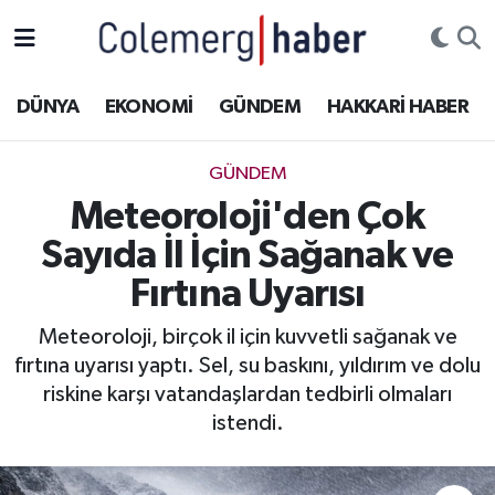
Kurdi
Hakkâri Nöbetçi Eczaneler
DÜNYA
EKONOMİ
GÜNDEM
HAKKARİ HABER
ASAYİŞ
Hakkâri Hava Durumu
GÜNDEM
ÇOCUK
Hakkari Namaz Vakitleri
Meteoroloji'den Çok
Sayıda İl İçin Sağanak ve
DOĞA
Hakkâri Trafik Yoğunluk Haritası
Fırtına Uyarısı
DÜNYA
Süper Lig Puan Durumu ve Fikstür
Meteoroloji, birçok il için kuvvetli sağanak ve
fırtına uyarısı yaptı. Sel, su baskını, yıldırım ve dolu
EĞİTİM
Tüm Manşetler
riskine karşı vatandaşlardan tedbirli olmaları
EKONOMİ
Son Dakika Haberleri
istendi.
GÜNDEM
Haber Arşivi