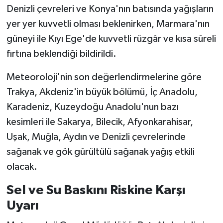
Denizli çevreleri ve Konya'nın batısında yağışların
SİYASET
yer yer kuvvetli olması beklenirken, Marmara'nın
güneyi ile Kıyı Ege'de kuvvetli rüzgâr ve kısa süreli
SPOR
fırtına beklendiği bildirildi.
TARİH
Meteoroloji'nin son değerlendirmelerine göre
Trakya, Akdeniz'in büyük bölümü, İç Anadolu,
TEKNOLOJİ
Karadeniz, Kuzeydoğu Anadolu'nun bazı
kesimleri ile Sakarya, Bilecik, Afyonkarahisar,
YAŞAM
Uşak, Muğla, Aydın ve Denizli çevrelerinde
sağanak ve gök gürültülü sağanak yağış etkili
olacak.
Sel ve Su Baskını Riskine Karşı
Uyarı