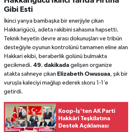
Hakkarigücü İkinci Yarıda Fırtına
Gibi Esti
İkinci yarıya bambaşka bir enerjiyle çıkan
Hakkarigücü, adeta rakibini sahasına hapsetti.
Teknik heyetin devre arası dokunuşları ve tribün
desteğiyle oyunun kontrolünü tamamen eline alan
Hakkari ekibi, beraberlik golünü bulmakta
gecikmedi.
49. dakikada
gelişen organize
atakta sahneye çıkan
Elizabeth Owusuaa
, şık bir
vuruşla kaleciyi mağlup ederek skoru 1-1’e
getirdi.
Koop-İş’ten AK Parti
Hakkâri Teşkilatına
Destek Açıklaması