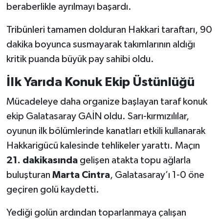
beraberlikle ayrılmayı başardı.
SİYASET
Tribünleri tamamen dolduran Hakkari taraftarı, 90
dakika boyunca susmayarak takımlarının aldığı
SPOR
kritik puanda büyük pay sahibi oldu.
TARİH
İlk Yarıda Konuk Ekip Üstünlüğü
TEKNOLOJİ
Mücadeleye daha organize başlayan taraf konuk
ekip Galatasaray GAİN oldu. Sarı-kırmızılılar,
YAŞAM
oyunun ilk bölümlerinde kanatları etkili kullanarak
Hakkarigücü kalesinde tehlikeler yarattı. Maçın
21. dakikasında
gelişen atakta topu ağlarla
buluşturan
Marta Cintra
, Galatasaray’ı 1-0 öne
geçiren golü kaydetti.
Yediği golün ardından toparlanmaya çalışan