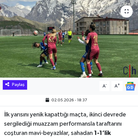
Hakkari Haber
İLGİNÇ HABERLER
KADIN
KÜLTÜR SANAT
MAGAZİN
Paylaş
-
+
A
A
MAKALE
02.05.2026 - 18:37
POLİTİKA
İlk yarısını yenik kapattığı maçta, ikinci devrede
REKLAM
sergilediği muazzam performansla taraftarını
coşturan mavi-beyazlılar, sahadan
1-1’lik
SAĞLIK