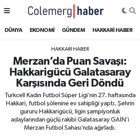
Kurdi
Hakkâri Nöbetçi Eczaneler
DÜNYA
EKONOMİ
GÜNDEM
HAKKARİ HABER
ASAYİŞ
Hakkâri Hava Durumu
HAKKARI HABER
ÇOCUK
Hakkari Namaz Vakitleri
Merzan’da Puan Savaşı:
Hakkarigücü Galatasaray
DOĞA
Hakkâri Trafik Yoğunluk Haritası
Karşısında Geri Döndü
DÜNYA
Süper Lig Puan Durumu ve Fikstür
Turkcell Kadın Futbol Süper Ligi’nin 27. haftasında
Hakkari, futbol şölenine ev sahipliği yaptı. Şehrin
EĞİTİM
Tüm Manşetler
gururu Hakkarigücü, ligin şampiyonluk
EKONOMİ
Son Dakika Haberleri
adaylarından güçlü rakibi Galatasaray GAİN’i
Merzan Futbol Sahası’nda ağırladı.
GÜNDEM
Haber Arşivi