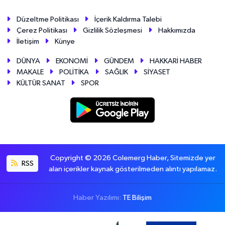
Düzeltme Politikası
İçerik Kaldırma Talebi
Çerez Politikası
Gizlilik Sözleşmesi
Hakkımızda
İletişim
Künye
DÜNYA
EKONOMİ
GÜNDEM
HAKKARİ HABER
MAKALE
POLİTİKA
SAĞLIK
SİYASET
KÜLTÜR SANAT
SPOR
Copyright © 2026 Colemerg Haber, Sitemizde yer
RSS
alan içerikler kaynak gösterilmeden alıntı yapılamaz.
Haber Yazılımı:
TE Bilişim