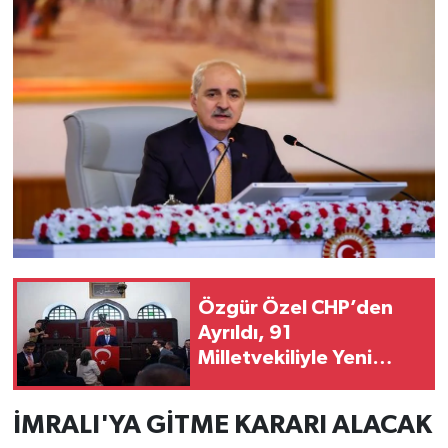
Özgür Özel CHP’den
Ayrıldı, 91
Milletvekiliyle Yeni
Parti’yi Kurdu
İMRALI'YA GİTME KARARI ALACAK