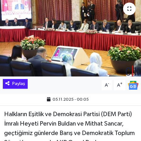
Hakkari Haber
İLGİNÇ HABERLER
KADIN
KÜLTÜR SANAT
MAGAZİN
Paylaş
-
+
A
A
MAKALE
05.11.2025 - 00:05
POLİTİKA
Halkların Eşitlik ve Demokrasi Partisi (DEM Parti)
İmralı Heyeti Pervin Buldan ve Mithat Sancar,
REKLAM
geçtiğimiz günlerde Barış ve Demokratik Toplum
SAĞLIK