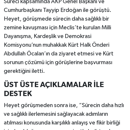
Süreci kapsamında AKP Genel Başkanı ve
Cumhurbaşkanı Tayyip Erdoğan ile görüştü.
SİYASET
Heyet, görüşmede sürecin daha sağlıklı bir
zemine kavuşması için Meclis’te kurulan Milli
SPOR
Dayanışma, Kardeşlik ve Demokrasi
TARİH
Komisyonu’nun muhakkak Kürt Halk Önderi
Abdullah Öcalan’ın da ziyaret etmesi ve Kürt
TEKNOLOJİ
sorunun çözümü için görüşlerine başvurması
gerektiğini iletti.
YAŞAM
ÜST ÜSTE AÇIKLAMALAR İLE
DESTEK
Heyet görüşmeden sonra ise, “Sürecin daha hızlı
ve sağlıklı ilerlemesini sağlayacak adımların
atılması konusunda karşılıklı anlayış ve fikir birliği