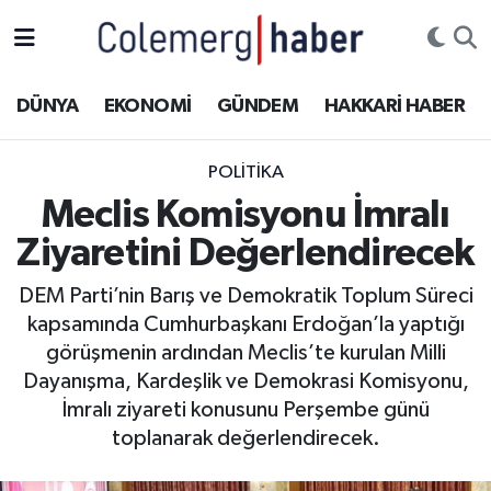
Kurdi
Hakkâri Nöbetçi Eczaneler
DÜNYA
EKONOMİ
GÜNDEM
HAKKARİ HABER
ASAYİŞ
Hakkâri Hava Durumu
POLİTİKA
ÇOCUK
Hakkari Namaz Vakitleri
Meclis Komisyonu İmralı
Ziyaretini Değerlendirecek
DOĞA
Hakkâri Trafik Yoğunluk Haritası
DEM Parti’nin Barış ve Demokratik Toplum Süreci
DÜNYA
Süper Lig Puan Durumu ve Fikstür
kapsamında Cumhurbaşkanı Erdoğan’la yaptığı
görüşmenin ardından Meclis’te kurulan Milli
EĞİTİM
Tüm Manşetler
Dayanışma, Kardeşlik ve Demokrasi Komisyonu,
İmralı ziyareti konusunu Perşembe günü
EKONOMİ
Son Dakika Haberleri
toplanarak değerlendirecek.
GÜNDEM
Haber Arşivi