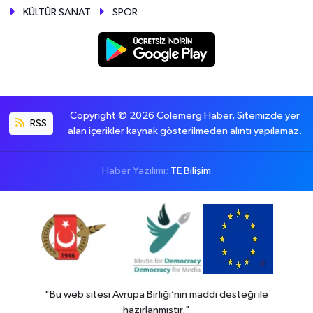
KÜLTÜR SANAT
SPOR
Copyright © 2026 Colemerg Haber, Sitemizde yer
RSS
alan içerikler kaynak gösterilmeden alıntı yapılamaz.
Haber Yazılımı:
TE Bilişim
"Bu web sitesi Avrupa Birliği’nin maddi desteği ile
hazırlanmıştır."