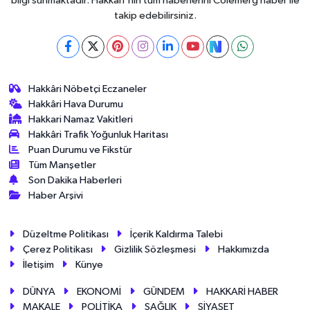
bilgi sunmaktadır. Hakkari'nin tüm haberlerini Colemérg haber ile
takip edebilirsiniz.
Hakkâri Nöbetçi Eczaneler
Hakkâri Hava Durumu
Hakkari Namaz Vakitleri
Hakkâri Trafik Yoğunluk Haritası
Puan Durumu ve Fikstür
Tüm Manşetler
Son Dakika Haberleri
Haber Arşivi
Düzeltme Politikası
İçerik Kaldırma Talebi
Çerez Politikası
Gizlilik Sözleşmesi
Hakkımızda
İletişim
Künye
DÜNYA
EKONOMİ
GÜNDEM
HAKKARİ HABER
MAKALE
POLİTİKA
SAĞLIK
SİYASET