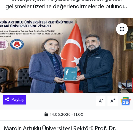
gelişmeler üzerine değerlendirmelerde bulundu.
Hakkari Haber
İLGİNÇ HABERLER
KADIN
KÜLTÜR SANAT
MAGAZİN
MAKALE
Paylaş
-
+
A
A
POLİTİKA
14.05.2026 - 11:00
REKLAM
Mardin Artuklu Üniversitesi Rektörü Prof. Dr.
SAĞLIK