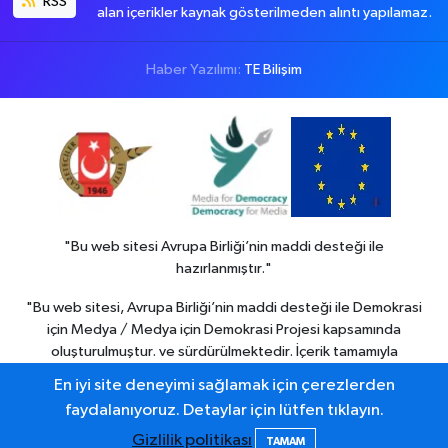
RSS
alan içerikler kaynak gösterilmeden alıntı yapılamaz.
Haber Yazılımı:
TE Bilişim
"Bu web sitesi Avrupa Birliği’nin maddi desteği ile
hazırlanmıştır."
"Bu web sitesi, Avrupa Birliği’nin maddi desteği ile Demokrasi
için Medya / Medya için Demokrasi Projesi kapsamında
oluşturulmuştur. ve sürdürülmektedir. İçerik tamamıyla
Colemerg Haber
sorumluluğu altındadır ve Avrupa birliği’nin
En iyi site deneyimi sağlamak için çerezlerden
görüşlerini yansıtmak zorunda değildir."
faydalanıyoruz. Detaylar için lütfen tıklayın.
Gizlilik politikası
TAMAM