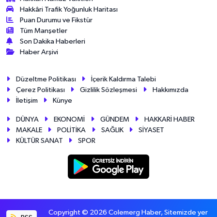
Hakkâri Trafik Yoğunluk Haritası
Puan Durumu ve Fikstür
Tüm Manşetler
Son Dakika Haberleri
Haber Arşivi
Düzeltme Politikası
İçerik Kaldırma Talebi
Çerez Politikası
Gizlilik Sözleşmesi
Hakkımızda
İletişim
Künye
DÜNYA
EKONOMİ
GÜNDEM
HAKKARİ HABER
MAKALE
POLİTİKA
SAĞLIK
SİYASET
KÜLTÜR SANAT
SPOR
Copyright © 2026 Colemerg Haber, Sitemizde yer