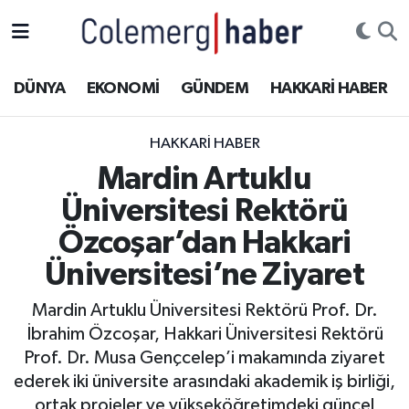
Kurdi
Hakkâri Nöbetçi Eczaneler
DÜNYA
EKONOMİ
GÜNDEM
HAKKARİ HABER
ASAYİŞ
Hakkâri Hava Durumu
HAKKARI HABER
ÇOCUK
Hakkari Namaz Vakitleri
Mardin Artuklu
Üniversitesi Rektörü
DOĞA
Hakkâri Trafik Yoğunluk Haritası
Özcoşar’dan Hakkari
DÜNYA
Süper Lig Puan Durumu ve Fikstür
Üniversitesi’ne Ziyaret
EĞİTİM
Tüm Manşetler
Mardin Artuklu Üniversitesi Rektörü Prof. Dr.
İbrahim Özcoşar, Hakkari Üniversitesi Rektörü
EKONOMİ
Son Dakika Haberleri
Prof. Dr. Musa Gençcelep’i makamında ziyaret
ederek iki üniversite arasındaki akademik iş birliği,
GÜNDEM
Haber Arşivi
ortak projeler ve yükseköğretimdeki güncel