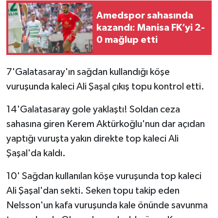
Amedspor sahasında
SİYASET
kazandı: Manisa FK’yi 2-
0 mağlup etti
SPOR
7'Galatasaray'ın sağdan kullandığı köşe
TARİH
vuruşunda kaleci Ali Şaşal çıkış topu kontrol etti.
TEKNOLOJİ
14'Galatasaray gole yaklaştı! Soldan ceza
YAŞAM
sahasına giren Kerem Aktürkoğlu'nun dar açıdan
yaptığı vuruşta yakın direkte top kaleci Ali
Şaşal'da kaldı.
10' Sağdan kullanılan köşe vuruşunda top kaleci
Ali Şaşal'dan sekti. Seken topu takip eden
Nelsson'un kafa vuruşunda kale önünde savunma