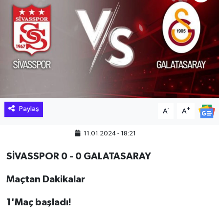
Hakkari Haber
İLGİNÇ HABERLER
KADIN
KÜLTÜR SANAT
Paylaş
-
+
A
A
MAGAZİN
11.01.2024 - 18:21
MAKALE
SİVASSPOR 0 - 0 GALATASARA
Y
POLİTİKA
Maçtan Dakikalar
REKLAM
1'Maç başladı!
SAĞLIK