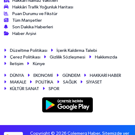
Hakkari Namaz Vakitleri
Hakkâri Trafik Yoğunluk Haritası
Puan Durumu ve Fikstür
Tüm Manşetler
Son Dakika Haberleri
Haber Arşivi
Düzeltme Politikası
İçerik Kaldırma Talebi
Çerez Politikası
Gizlilik Sözleşmesi
Hakkımızda
İletişim
Künye
DÜNYA
EKONOMİ
GÜNDEM
HAKKARİ HABER
MAKALE
POLİTİKA
SAĞLIK
SİYASET
KÜLTÜR SANAT
SPOR
Copyright © 2026 Colemerg Haber, Sitemizde yer