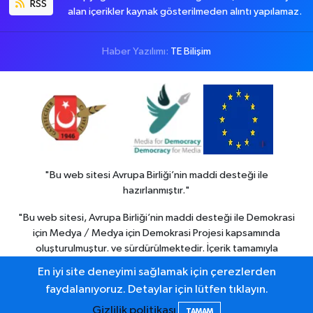
RSS
alan içerikler kaynak gösterilmeden alıntı yapılamaz.
Haber Yazılımı:
TE Bilişim
"Bu web sitesi Avrupa Birliği’nin maddi desteği ile
hazırlanmıştır."
"Bu web sitesi, Avrupa Birliği’nin maddi desteği ile Demokrasi
için Medya / Medya için Demokrasi Projesi kapsamında
oluşturulmuştur. ve sürdürülmektedir. İçerik tamamıyla
Colemerg Haber
sorumluluğu altındadır ve Avrupa birliği’nin
En iyi site deneyimi sağlamak için çerezlerden
görüşlerini yansıtmak zorunda değildir."
faydalanıyoruz. Detaylar için lütfen tıklayın.
Gizlilik politikası
TAMAM