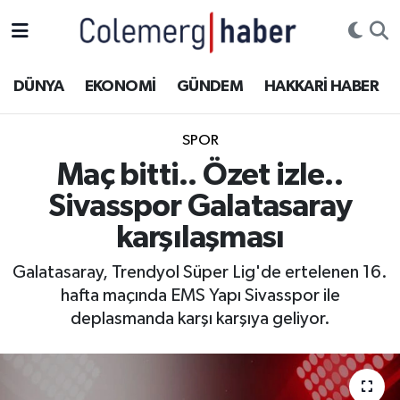
Kurdi
Hakkâri Nöbetçi Eczaneler
DÜNYA
EKONOMİ
GÜNDEM
HAKKARİ HABER
ASAYİŞ
Hakkâri Hava Durumu
SPOR
ÇOCUK
Hakkari Namaz Vakitleri
Maç bitti.. Özet izle..
Sivasspor Galatasaray
DOĞA
Hakkâri Trafik Yoğunluk Haritası
karşılaşması
DÜNYA
Süper Lig Puan Durumu ve Fikstür
Galatasaray, Trendyol Süper Lig'de ertelenen 16.
hafta maçında EMS Yapı Sivasspor ile
EĞİTİM
Tüm Manşetler
deplasmanda karşı karşıya geliyor.
EKONOMİ
Son Dakika Haberleri
GÜNDEM
Haber Arşivi