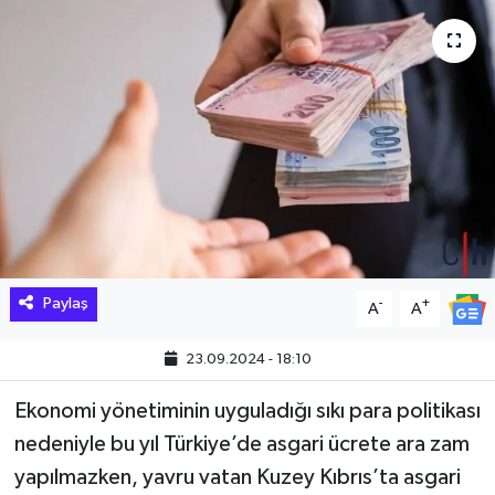
Hakkari Haber
İLGİNÇ HABERLER
KADIN
KÜLTÜR SANAT
MAGAZİN
Paylaş
-
+
A
A
MAKALE
23.09.2024 - 18:10
POLİTİKA
Ekonomi yönetiminin uyguladığı sıkı para politikası
REKLAM
nedeniyle bu yıl Türkiye’de asgari ücrete ara zam
yapılmazken, yavru vatan Kuzey Kıbrıs’ta asgari
SAĞLIK