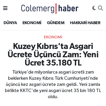
Kurdi
Hakkâri Nöbetçi Eczaneler
DÜNYA
EKONOMİ
GÜNDEM
HAKKARİ HABER
ASAYİŞ
Hakkâri Hava Durumu
EKONOMİ
ÇOCUK
Hakkari Namaz Vakitleri
Kuzey Kıbrıs'ta Asgari
Ücrete Üçüncü Zam: Yeni
DOĞA
Hakkâri Trafik Yoğunluk Haritası
Ücret 35.180 TL
DÜNYA
Süper Lig Puan Durumu ve Fikstür
Türkiye'de milyonlarca asgari ücretli zam
beklerken Kuzey Kıbrıs Türk Cumhuriyeti'nde
EĞİTİM
Tüm Manşetler
üçüncü kez asgari ücrete zam geldi. Yeni zamla
EKONOMİ
Son Dakika Haberleri
birlikte KKTC'de yeni asgari ücret 35 bin 180 TL
oldu.
GÜNDEM
Haber Arşivi