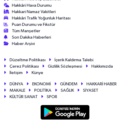
Hakkâri Hava Durumu
Hakkari Namaz Vakitleri
Hakkâri Trafik Yoğunluk Haritası
Puan Durumu ve Fikstür
Tüm Manşetler
Son Dakika Haberleri
Haber Arşivi
Düzeltme Politikası
İçerik Kaldırma Talebi
Çerez Politikası
Gizlilik Sözleşmesi
Hakkımızda
İletişim
Künye
DÜNYA
EKONOMİ
GÜNDEM
HAKKARİ HABER
MAKALE
POLİTİKA
SAĞLIK
SİYASET
KÜLTÜR SANAT
SPOR