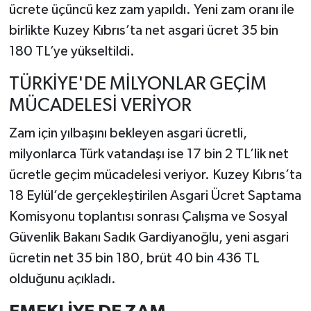
ücrete üçüncü kez zam yapıldı. Yeni zam oranı ile
birlikte Kuzey Kıbrıs’ta net asgari ücret 35 bin
SİYASET
180 TL’ye yükseltildi.
SPOR
TÜRKİYE'DE MİLYONLAR GEÇİM
MÜCADELESİ VERİYOR
TARİH
Zam için yılbaşını bekleyen asgari ücretli,
TEKNOLOJİ
milyonlarca Türk vatandaşı ise 17 bin 2 TL’lik net
ücretle geçim mücadelesi veriyor. Kuzey Kıbrıs’ta
YAŞAM
18 Eylül’de gerçekleştirilen Asgari Ücret Saptama
Komisyonu toplantısı sonrası Çalışma ve Sosyal
Güvenlik Bakanı Sadık Gardiyanoğlu, yeni asgari
ücretin net 35 bin 180, brüt 40 bin 436 TL
olduğunu açıkladı.