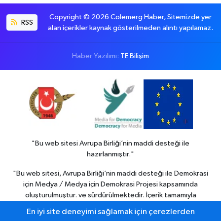
Copyright © 2026 Colemerg Haber, Sitemizde yer
RSS
alan içerikler kaynak gösterilmeden alıntı yapılamaz.
Haber Yazılımı:
TE Bilişim
"Bu web sitesi Avrupa Birliği’nin maddi desteği ile
hazırlanmıştır."
"Bu web sitesi, Avrupa Birliği’nin maddi desteği ile Demokrasi
için Medya / Medya için Demokrasi Projesi kapsamında
oluşturulmuştur. ve sürdürülmektedir. İçerik tamamıyla
Colemerg Haber
sorumluluğu altındadır ve Avrupa birliği’nin
En iyi site deneyimi sağlamak için çerezlerden
görüşlerini yansıtmak zorunda değildir."