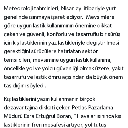
Meteoroloji tahminleri, Nisan ayı itibariyle yurt
SİYASET
genelinde ısınmaya işaret ediyor. Mevsimlere
göre uygun lastik kullanımının önemine dikkat
SPOR
çeken ve güvenli, konforlu ve tasarruflu bir sürüş
TARİH
için kış lastiklerinin yaz lastikleriyle değiştirilmesi
gerektiğini sürücülere hatırlatan sektör
TEKNOLOJİ
temsilcileri, mevsimine uygun lastik kullanımı,
öncelikle yol ve yolcu güvenliği olmak üzere, yakıt
YAŞAM
tasarrufu ve lastik ömrü açısından da büyük önem
taşıdığını söyledi.
Kış lastiklerini yazın kullanmanın birçok
dezavantajına dikkati çeken Petlas Pazarlama
Müdürü Esra Ertuğrul Boran, “Havalar ısınınca kış
lastiklerinin fren mesafesi artıyor, yol tutuş