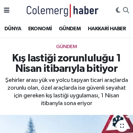
Kurdi
Hakkâri Nöbetçi Eczaneler
DÜNYA
EKONOMİ
GÜNDEM
HAKKARİ HABER
ASAYİŞ
Hakkâri Hava Durumu
GÜNDEM
ÇOCUK
Hakkari Namaz Vakitleri
Kış lastiği zorunluluğu 1
Nisan itibarıyla bitiyor
DOĞA
Hakkâri Trafik Yoğunluk Haritası
Şehirler arası yük ve yolcu taşıyan ticari araçlarda
DÜNYA
Süper Lig Puan Durumu ve Fikstür
zorunlu olan, özel araçlarda ise güvenli seyahat
için gereken kış lastiği uygulaması, 1 Nisan
EĞİTİM
Tüm Manşetler
itibarıyla sona eriyor
EKONOMİ
Son Dakika Haberleri
GÜNDEM
Haber Arşivi