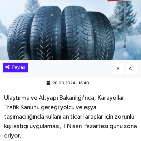
Hakkari Haber
İLGİNÇ HABERLER
KADIN
KÜLTÜR SANAT
Paylaş
-
+
A
A
MAGAZİN
28.03.2024 - 16:40
MAKALE
Ulaştırma ve Altyapı Bakanlığı'nca, Karayolları
Trafik Kanunu gereği yolcu ve eşya
POLİTİKA
taşımacılığında kullanılan ticari araçlar için zorunlu
REKLAM
kış lastiği uygulaması, 1 Nisan Pazartesi günü sona
eriyor.
SAĞLIK