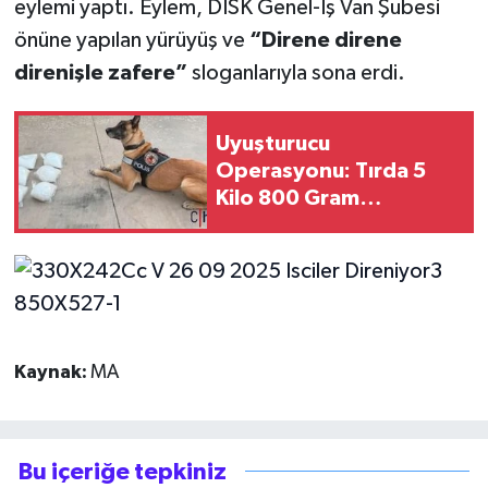
eylemi yaptı. Eylem, DİSK Genel-İş Van Şubesi
önüne yapılan yürüyüş ve
“Direne direne
direnişle zafere”
sloganlarıyla sona erdi.
Uyuşturucu
Operasyonu: Tırda 5
Kilo 800 Gram
Metamfetamin Bulundu
Kaynak:
MA
Bu içeriğe tepkiniz