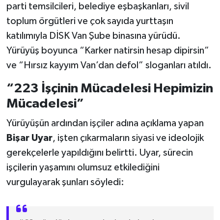
parti temsilcileri, belediye eşbaşkanları, sivil
toplum örgütleri ve çok sayıda yurttaşın
SİYASET
katılımıyla DİSK Van Şube binasına yürüdü.
SPOR
Yürüyüş boyunca “Karker natirsin hesap dipirsin”
ve “Hırsız kayyım Van’dan defol” sloganları atıldı.
TARİH
“223 İşçinin Mücadelesi Hepimizin
TEKNOLOJİ
Mücadelesi”
Yürüyüşün ardından işçiler adına açıklama yapan
YAŞAM
Bişar Uyar
, işten çıkarmaların siyasi ve ideolojik
gerekçelerle yapıldığını belirtti. Uyar, sürecin
işçilerin yaşamını olumsuz etkilediğini
vurgulayarak şunları söyledi: