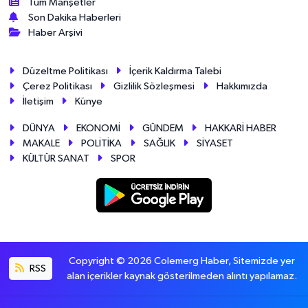
Tüm Manşetler
Son Dakika Haberleri
Haber Arşivi
Düzeltme Politikası
İçerik Kaldırma Talebi
Çerez Politikası
Gizlilik Sözleşmesi
Hakkımızda
İletişim
Künye
DÜNYA
EKONOMİ
GÜNDEM
HAKKARİ HABER
MAKALE
POLİTİKA
SAĞLIK
SİYASET
KÜLTÜR SANAT
SPOR
Copyright © 2026 Colemerg Haber, Sitemizde yer
RSS
alan içerikler kaynak gösterilmeden alıntı yapılamaz.