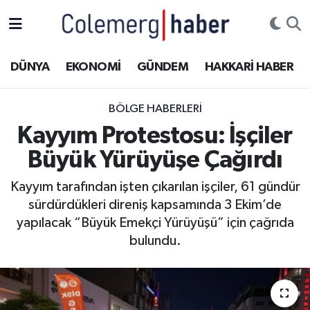
Kurdi
Hakkâri Nöbetçi Eczaneler
DÜNYA
EKONOMİ
GÜNDEM
HAKKARİ HABER
ASAYİŞ
Hakkâri Hava Durumu
BÖLGE HABERLERI
ÇOCUK
Hakkari Namaz Vakitleri
Kayyım Protestosu: İşçiler
Büyük Yürüyüşe Çağırdı
DOĞA
Hakkâri Trafik Yoğunluk Haritası
Kayyım tarafından işten çıkarılan işçiler, 61 gündür
DÜNYA
Süper Lig Puan Durumu ve Fikstür
sürdürdükleri direniş kapsamında 3 Ekim’de
yapılacak “Büyük Emekçi Yürüyüşü” için çağrıda
EĞİTİM
Tüm Manşetler
bulundu.
EKONOMİ
Son Dakika Haberleri
GÜNDEM
Haber Arşivi