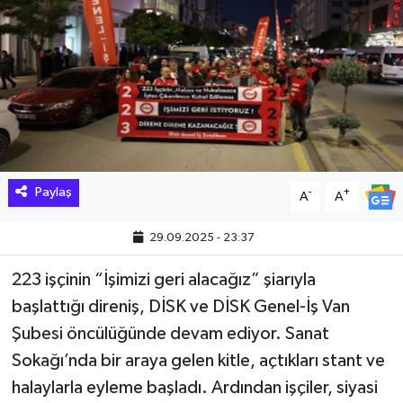
Hakkari Haber
İLGİNÇ HABERLER
KADIN
KÜLTÜR SANAT
Paylaş
-
+
A
A
MAGAZİN
29.09.2025 - 23:37
MAKALE
223 işçinin “İşimizi geri alacağız” şiarıyla
başlattığı direniş, DİSK ve DİSK Genel-İş Van
POLİTİKA
Şubesi öncülüğünde devam ediyor. Sanat
REKLAM
Sokağı’nda bir araya gelen kitle, açtıkları stant ve
halaylarla eyleme başladı. Ardından işçiler, siyasi
SAĞLIK