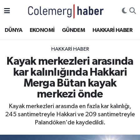
Kurdi
Hakkâri Nöbetçi Eczaneler
DÜNYA
EKONOMİ
GÜNDEM
HAKKARİ HABER
ASAYİŞ
Hakkâri Hava Durumu
HAKKARI HABER
ÇOCUK
Hakkari Namaz Vakitleri
Kayak merkezleri arasında
kar kalınlığında Hakkari
DOĞA
Hakkâri Trafik Yoğunluk Haritası
Merga Bütan kayak
DÜNYA
Süper Lig Puan Durumu ve Fikstür
merkezi önde
EĞİTİM
Tüm Manşetler
Kayak merkezleri arasında en fazla kar kalınlığı,
245 santimetreyle Hakkari ve 209 santimetreyle
EKONOMİ
Son Dakika Haberleri
Palandöken'de kaydedildi.
GÜNDEM
Haber Arşivi