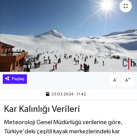
Hakkari Haber
İLGİNÇ HABERLER
KADIN
KÜLTÜR SANAT
MAGAZİN
Paylaş
-
+
A
A
MAKALE
23.03.2024 - 11:42
POLİTİKA
Kar Kalınlığı Verileri
REKLAM
Meteoroloji Genel Müdürlüğü verilerine göre,
Türkiye'deki çeşitli kayak merkezlerindeki kar
SAĞLIK