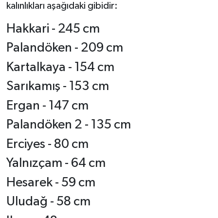
kalınlıkları aşağıdaki gibidir:
SİYASET
Hakkari - 245 cm
Palandöken - 209 cm
SPOR
Kartalkaya - 154 cm
TARİH
Sarıkamış - 153 cm
TEKNOLOJİ
Ergan - 147 cm
YAŞAM
Palandöken 2 - 135 cm
Erciyes - 80 cm
Yalnızçam - 64 cm
Hesarek - 59 cm
Uludağ - 58 cm