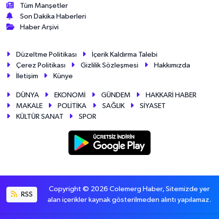
Tüm Manşetler
Son Dakika Haberleri
Haber Arşivi
Düzeltme Politikası
İçerik Kaldırma Talebi
Çerez Politikası
Gizlilik Sözleşmesi
Hakkımızda
İletişim
Künye
DÜNYA
EKONOMİ
GÜNDEM
HAKKARİ HABER
MAKALE
POLİTİKA
SAĞLIK
SİYASET
KÜLTÜR SANAT
SPOR
Copyright © 2026 Colemerg Haber, Sitemizde yer
RSS
alan içerikler kaynak gösterilmeden alıntı yapılamaz.