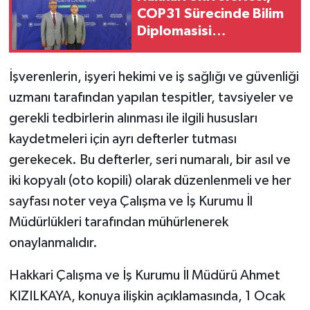
COP31 Sürecinde Bilim
Diplomasisi
SİYASET
Toplantısında Yerini
Aldı
SPOR
İşverenlerin, işyeri hekimi ve iş sağlığı ve güvenliği
uzmanı tarafından yapılan tespitler, tavsiyeler ve
TARİH
gerekli tedbirlerin alınması ile ilgili hususları
TEKNOLOJİ
kaydetmeleri için ayrı defterler tutması
gerekecek. Bu defterler, seri numaralı, bir asıl ve
YAŞAM
iki kopyalı (oto kopili) olarak düzenlenmeli ve her
sayfası noter veya Çalışma ve İş Kurumu İl
Müdürlükleri tarafından mühürlenerek
onaylanmalıdır.
Hakkari Çalışma ve İş Kurumu İl Müdürü Ahmet
KIZILKAYA, konuya ilişkin açıklamasında, 1 Ocak