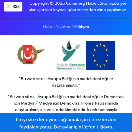
Copyright © 2026 Colemerg Haber, Sitemizde yer
RSS
alan içerikler kaynak gösterilmeden alıntı yapılamaz.
Haber Yazılımı:
TE Bilişim
"Bu web sitesi Avrupa Birliği’nin maddi desteği ile
hazırlanmıştır."
"Bu web sitesi, Avrupa Birliği’nin maddi desteği ile Demokrasi
için Medya / Medya için Demokrasi Projesi kapsamında
oluşturulmuştur. ve sürdürülmektedir. İçerik tamamıyla
Colemerg Haber
sorumluluğu altındadır ve Avrupa birliği’nin
En iyi site deneyimi sağlamak için çerezlerden
görüşlerini yansıtmak zorunda değildir."
faydalanıyoruz. Detaylar için lütfen tıklayın.