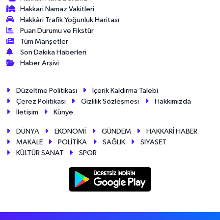
Hakkari Namaz Vakitleri
Hakkâri Trafik Yoğunluk Haritası
Puan Durumu ve Fikstür
Tüm Manşetler
Son Dakika Haberleri
Haber Arşivi
Düzeltme Politikası
İçerik Kaldırma Talebi
Çerez Politikası
Gizlilik Sözleşmesi
Hakkımızda
İletişim
Künye
DÜNYA
EKONOMİ
GÜNDEM
HAKKARİ HABER
MAKALE
POLİTİKA
SAĞLIK
SİYASET
KÜLTÜR SANAT
SPOR