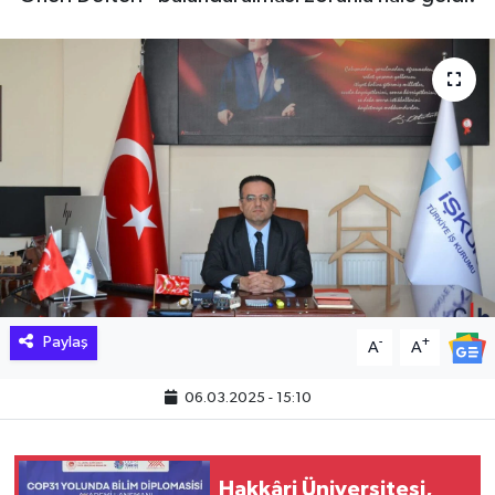
Hakkari Haber
İLGİNÇ HABERLER
KADIN
KÜLTÜR SANAT
MAGAZİN
MAKALE
Paylaş
-
+
A
A
POLİTİKA
06.03.2025 - 15:10
REKLAM
Hakkâri Üniversitesi,
SAĞLIK