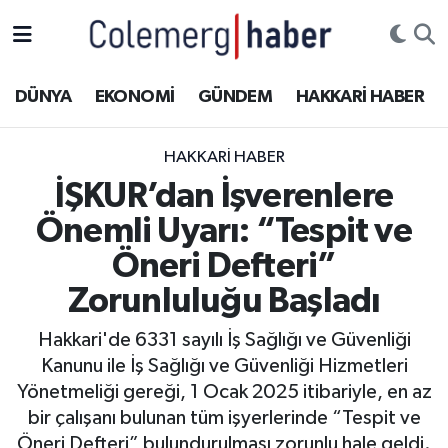
Kurdi
Hakkâri Nöbetçi Eczaneler
DÜNYA
EKONOMİ
GÜNDEM
HAKKARİ HABER
ASAYİŞ
Hakkâri Hava Durumu
HAKKARI HABER
ÇOCUK
Hakkari Namaz Vakitleri
İŞKUR’dan İşverenlere
Önemli Uyarı: “Tespit ve
DOĞA
Hakkâri Trafik Yoğunluk Haritası
Öneri Defteri”
DÜNYA
Süper Lig Puan Durumu ve Fikstür
Zorunluluğu Başladı
EĞİTİM
Tüm Manşetler
Hakkari'de 6331 sayılı İş Sağlığı ve Güvenliği
Kanunu ile İş Sağlığı ve Güvenliği Hizmetleri
EKONOMİ
Son Dakika Haberleri
Yönetmeliği gereği, 1 Ocak 2025 itibariyle, en az
bir çalışanı bulunan tüm işyerlerinde “Tespit ve
GÜNDEM
Haber Arşivi
Öneri Defteri” bulundurulması zorunlu hale geldi.