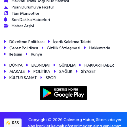
Hakkâri Trafik Yoğunluk Haritası
Puan Durumu ve Fikstür
Tüm Manşetler
Son Dakika Haberleri
Haber Arşivi
Düzeltme Politikası
İçerik Kaldırma Talebi
Çerez Politikası
Gizlilik Sözleşmesi
Hakkımızda
İletişim
Künye
DÜNYA
EKONOMİ
GÜNDEM
HAKKARİ HABER
MAKALE
POLİTİKA
SAĞLIK
SİYASET
KÜLTÜR SANAT
SPOR
Copyright © 2026 Colemerg Haber, Sitemizde yer
RSS
alan içerikler kaynak gösterilmeden alıntı yapılamaz.