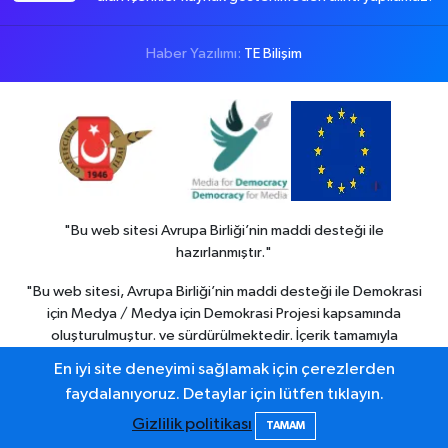
Haber Yazılımı:
TE Bilişim
"Bu web sitesi Avrupa Birliği’nin maddi desteği ile
hazırlanmıştır."
"Bu web sitesi, Avrupa Birliği’nin maddi desteği ile Demokrasi
için Medya / Medya için Demokrasi Projesi kapsamında
oluşturulmuştur. ve sürdürülmektedir. İçerik tamamıyla
Colemerg Haber
sorumluluğu altındadır ve Avrupa birliği’nin
En iyi site deneyimi sağlamak için çerezlerden
görüşlerini yansıtmak zorunda değildir."
faydalanıyoruz. Detaylar için lütfen tıklayın.
Gizlilik politikası
TAMAM
Hakkari haber