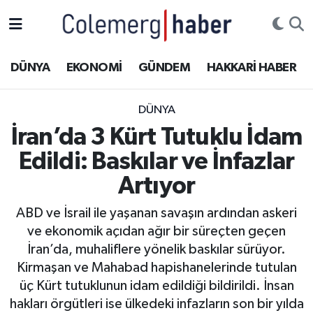
Kurdi
Hakkâri Nöbetçi Eczaneler
DÜNYA
EKONOMİ
GÜNDEM
HAKKARİ HABER
ASAYİŞ
Hakkâri Hava Durumu
DÜNYA
ÇOCUK
Hakkari Namaz Vakitleri
İran’da 3 Kürt Tutuklu İdam
Edildi: Baskılar ve İnfazlar
DOĞA
Hakkâri Trafik Yoğunluk Haritası
Artıyor
DÜNYA
Süper Lig Puan Durumu ve Fikstür
ABD ve İsrail ile yaşanan savaşın ardından askeri
ve ekonomik açıdan ağır bir süreçten geçen
EĞİTİM
Tüm Manşetler
İran’da, muhaliflere yönelik baskılar sürüyor.
EKONOMİ
Son Dakika Haberleri
Kirmaşan ve Mahabad hapishanelerinde tutulan
üç Kürt tutuklunun idam edildiği bildirildi. İnsan
GÜNDEM
Haber Arşivi
hakları örgütleri ise ülkedeki infazların son bir yılda