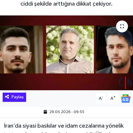
ciddi şekilde arttığına dikkat çekiyor.
Hakkari Haber
İLGİNÇ HABERLER
KADIN
KÜLTÜR SANAT
MAGAZİN
MAKALE
Paylaş
-
+
A
A
POLİTİKA
29.05.2026 - 09:55
REKLAM
İran’da siyasi baskılar ve idam cezalarına yönelik
SAĞLIK