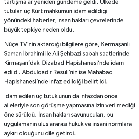
tartışmalar yeniden gündeme geldi. Ülkede
tutulan üç Kürt mahkumun idam edildiği
SİYASET
yönündeki haberler, insan hakları çevrelerinde
büyük tepkiye neden oldu.
SPOR
Nûçe TV’nin aktardığı bilgilere göre, Kermaşanlı
TARİH
Saman İbrahimi ile Ali Şehbazi sabah saatlerinde
TEKNOLOJİ
Kirmaşan’daki Dizabad Hapishanesi’nde idam
edildi. Abdulqadir Resuli’nin ise Mahabad
YAŞAM
Hapishanesi’nde infaz edildiği belirtildi.
İdam edilen üç tutuklunun da infazdan önce
aileleriyle son görüşme yapmasına izin verilmediği
öne sürüldü. İnsan hakları savunucuları, bu
uygulamanın uluslararası hukuk ve insani normlara
aykırı olduğunu dile getirdi.