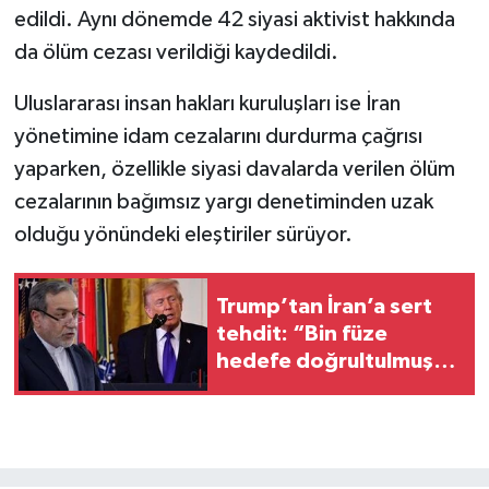
edildi. Aynı dönemde 42 siyasi aktivist hakkında
da ölüm cezası verildiği kaydedildi.
Uluslararası insan hakları kuruluşları ise İran
yönetimine idam cezalarını durdurma çağrısı
yaparken, özellikle siyasi davalarda verilen ölüm
cezalarının bağımsız yargı denetiminden uzak
olduğu yönündeki eleştiriler sürüyor.
Trump’tan İran’a sert
tehdit: “Bin füze
hedefe doğrultulmuş
durumda”