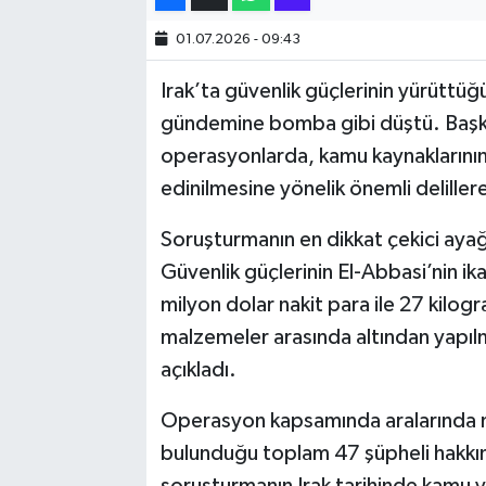
01.07.2026 - 09:43
SİYASET
Irak’ta güvenlik güçlerinin yürüttü
SPOR
gündemine bomba gibi düştü. Başke
operasyonlarda, kamu kaynaklarının u
TARİH
edinilmesine yönelik önemli delillere 
TEKNOLOJİ
Soruşturmanın en dikkat çekici ayağı
Güvenlik güçlerinin El-Abbasi’nin i
YAŞAM
milyon dolar nakit para ile 27 kilogra
malzemeler arasında altından yapılmı
açıkladı.
Operasyon kapsamında aralarında mil
bulunduğu toplam 47 şüpheli hakkında 
soruşturmanın Irak tarihinde kamu yo