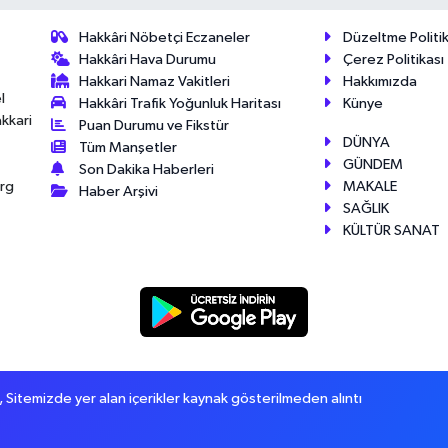
Hakkâri Nöbetçi Eczaneler
Düzeltme Politik
Hakkâri Hava Durumu
Çerez Politikası
Hakkari Namaz Vakitleri
Hakkımızda
l
Hakkâri Trafik Yoğunluk Haritası
Künye
akkari
Puan Durumu ve Fikstür
DÜNYA
Tüm Manşetler
GÜNDEM
Son Dakika Haberleri
MAKALE
érg
Haber Arşivi
SAĞLIK
KÜLTÜR SANAT
itemizde yer alan içerikler kaynak gösterilmeden alıntı