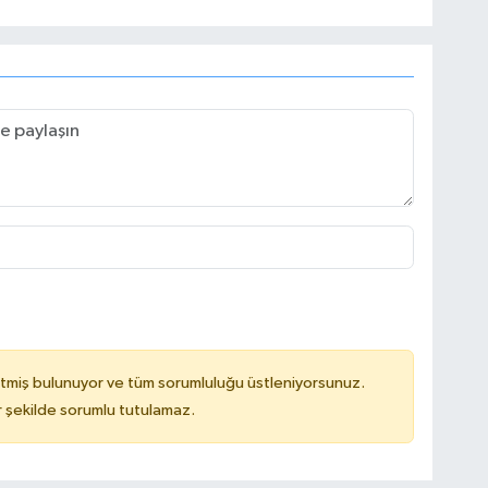
tmiş bulunuyor ve tüm sorumluluğu üstleniyorsunuz.
 şekilde sorumlu tutulamaz.