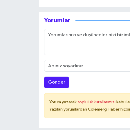
Yorumlar
Gönder
Yorum yazarak
topluluk kurallarımızı
kabul e
Yazılan yorumlardan Colemérg Haber hiçbir