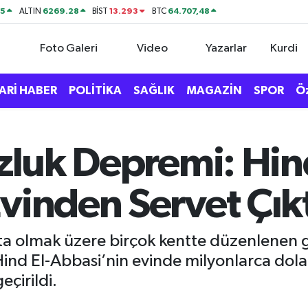
75
6269.28
13.293
64.707,48
ALTIN
BİST
BTC
Foto Galeri
Video
Yazarlar
Kurdi
ARİ HABER
POLİTİKA
SAĞLIK
MAGAZİN
SPOR
Ö
uzluk Depremi: Hin
vinden Servet Çıkt
a olmak üzere birçok kentte düzenlenen ge
ind El-Abbasi’nin evinde milyonlarca dolar 
eçirildi.