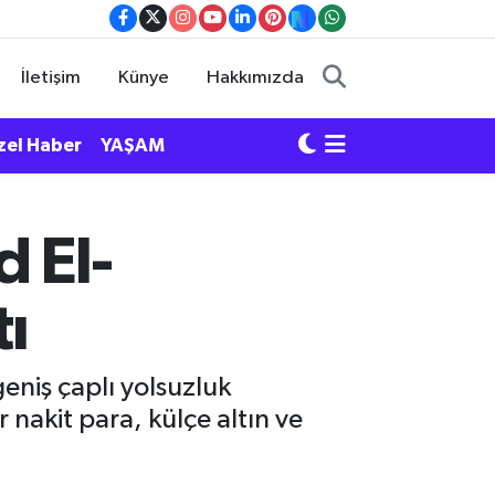
İletişim
Künye
Hakkımızda
zel Haber
YAŞAM
d El-
ı
niş çaplı yolsuzluk
nakit para, külçe altın ve