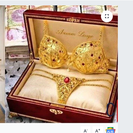
-
+
A
A