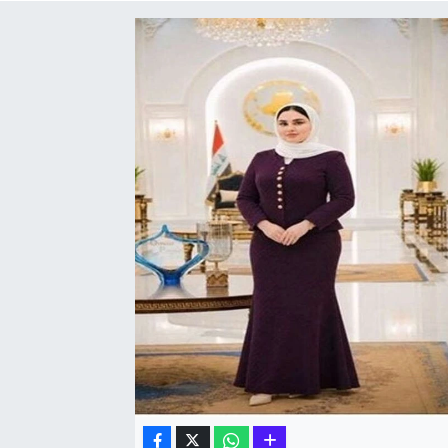
Hakkari Haber
İLGİNÇ HABERLER
KADIN
KÜLTÜR SANAT
MAGAZİN
MAKALE
POLİTİKA
REKLAM
SAĞLIK