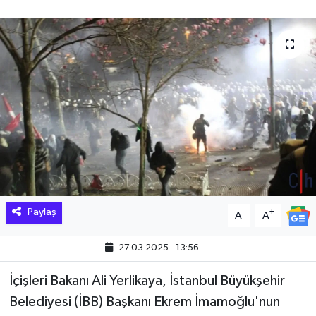
Hakkari Haber
İLGİNÇ HABERLER
KADIN
KÜLTÜR SANAT
MAGAZİN
MAKALE
Paylaş
-
+
A
A
POLİTİKA
27.03.2025 - 13:56
REKLAM
İçişleri Bakanı Ali Yerlikaya, İstanbul Büyükşehir
Belediyesi (İBB) Başkanı Ekrem İmamoğlu'nun
SAĞLIK