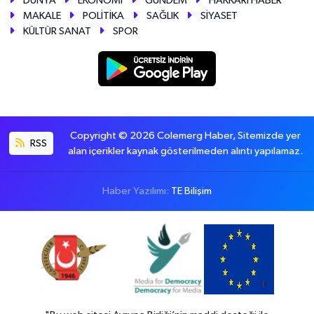
DÜNYA
EKONOMİ
GÜNDEM
HAKKARİ HABER
MAKALE
POLİTİKA
SAĞLIK
SİYASET
KÜLTÜR SANAT
SPOR
Copyright © 2026 Colemerg Haber, Sitemizde yer
RSS
alan içerikler kaynak gösterilmeden alıntı yapılamaz.
Haber Yazılımı:
TE Bilişim