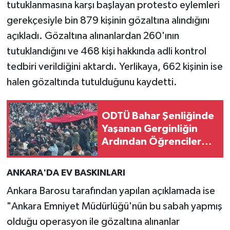
tutuklanmasına karşı başlayan protesto eylemleri
gerekçesiyle bin 879 kişinin gözaltına alındığını
SİYASET
açıkladı. Gözaltına alınanlardan 260'ının
SPOR
tutuklandığını ve 468 kişi hakkında adli kontrol
tedbiri verildiğini aktardı. Yerlikaya, 662 kişinin ise
TARİH
halen gözaltında tutulduğunu kaydetti.
TEKNOLOJİ
ODTÜ Bahar Şenliğinde
Yaşanan Gerginliğin
YAŞAM
Ardından Öğrencilere
Gözaltı
ANKARA'DA EV BASKINLARI
Ankara Barosu tarafından yapılan açıklamada ise
"Ankara Emniyet Müdürlüğü'nün bu sabah yapmış
olduğu operasyon ile gözaltına alınanlar