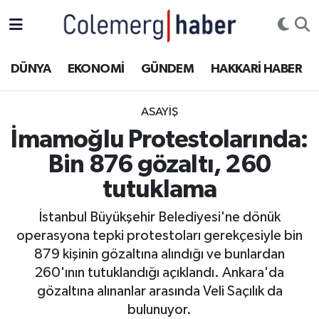
Kurdi
Hakkâri Nöbetçi Eczaneler
DÜNYA
EKONOMİ
GÜNDEM
HAKKARİ HABER
ASAYİŞ
Hakkâri Hava Durumu
ASAYİŞ
ÇOCUK
Hakkari Namaz Vakitleri
İmamoğlu Protestolarında:
Bin 876 gözaltı, 260
DOĞA
Hakkâri Trafik Yoğunluk Haritası
tutuklama
DÜNYA
Süper Lig Puan Durumu ve Fikstür
İstanbul Büyükşehir Belediyesi'ne dönük
operasyona tepki protestoları gerekçesiyle bin
EĞİTİM
Tüm Manşetler
879 kişinin gözaltına alındığı ve bunlardan
EKONOMİ
Son Dakika Haberleri
260'ının tutuklandığı açıklandı. Ankara'da
gözaltına alınanlar arasında Veli Saçılık da
GÜNDEM
Haber Arşivi
bulunuyor.