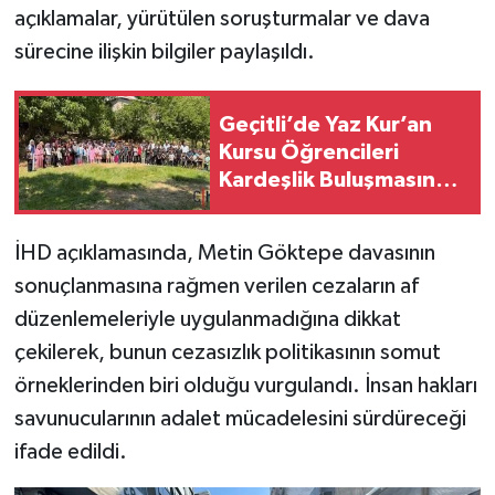
açıklamalar, yürütülen soruşturmalar ve dava
sürecine ilişkin bilgiler paylaşıldı.
Geçitli’de Yaz Kur’an
Kursu Öğrencileri
Kardeşlik Buluşmasında
Bir Araya Geldi
İHD açıklamasında, Metin Göktepe davasının
sonuçlanmasına rağmen verilen cezaların af
düzenlemeleriyle uygulanmadığına dikkat
çekilerek, bunun cezasızlık politikasının somut
örneklerinden biri olduğu vurgulandı. İnsan hakları
savunucularının adalet mücadelesini sürdüreceği
ifade edildi.