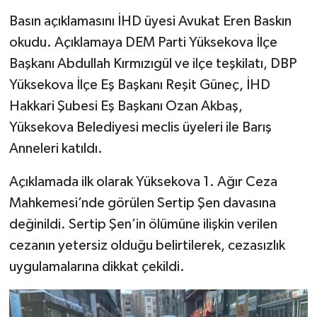
Basın açıklamasını İHD üyesi Avukat Eren Baskın
SİYASET
okudu. Açıklamaya DEM Parti Yüksekova İlçe
Başkanı Abdullah Kırmızıgül ve ilçe teşkilatı, DBP
SPOR
Yüksekova İlçe Eş Başkanı Reşit Güneç, İHD
TARİH
Hakkari Şubesi Eş Başkanı Ozan Akbaş,
Yüksekova Belediyesi meclis üyeleri ile Barış
TEKNOLOJİ
Anneleri katıldı.
YAŞAM
Açıklamada ilk olarak Yüksekova 1. Ağır Ceza
Mahkemesi’nde görülen Sertip Şen davasına
değinildi. Sertip Şen’in ölümüne ilişkin verilen
cezanın yetersiz olduğu belirtilerek, cezasızlık
uygulamalarına dikkat çekildi.