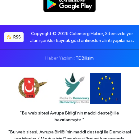
Copyright © 2026 Colemerg Haber, Sitemizde yer
RSS
alan içerikler kaynak gösterilmeden alıntı yapılamaz.
Haber Yazılımı:
TE Bilişim
"Bu web sitesi Avrupa Birliği’nin maddi desteği ile
hazırlanmıştır."
"Bu web sitesi, Avrupa Birliği’nin maddi desteği ile Demokrasi
için Medya / Medya için Demokrasi Projesi kapsamında