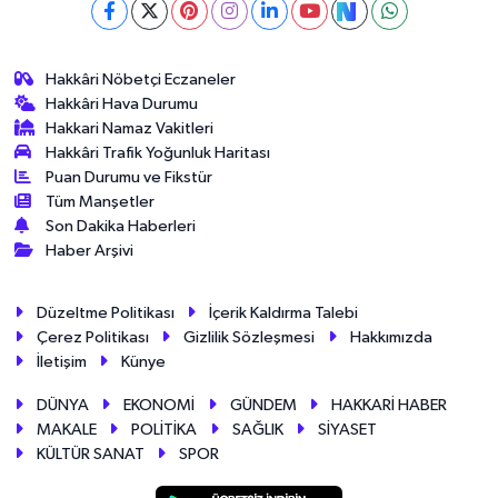
Hakkâri Nöbetçi Eczaneler
Hakkâri Hava Durumu
Hakkari Namaz Vakitleri
Hakkâri Trafik Yoğunluk Haritası
Puan Durumu ve Fikstür
Tüm Manşetler
Son Dakika Haberleri
Haber Arşivi
Düzeltme Politikası
İçerik Kaldırma Talebi
Çerez Politikası
Gizlilik Sözleşmesi
Hakkımızda
İletişim
Künye
DÜNYA
EKONOMİ
GÜNDEM
HAKKARİ HABER
MAKALE
POLİTİKA
SAĞLIK
SİYASET
KÜLTÜR SANAT
SPOR