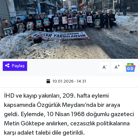
Hakkari Haber
İLGİNÇ HABERLER
KADIN
KÜLTÜR SANAT
Paylaş
-
+
A
A
MAGAZİN
10.01.2026 - 14:31
MAKALE
İHD ve kayıp yakınları, 209. hafta eylemi
kapsamında Özgürlük Meydanı’nda bir araya
POLİTİKA
geldi. Eylemde, 10 Nisan 1968 doğumlu gazeteci
REKLAM
Metin Göktepe anılırken, cezasızlık politikalarına
karşı adalet talebi dile getirildi.
SAĞLIK