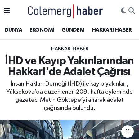
Kurdi
Hakkâri Nöbetçi Eczaneler
DÜNYA
EKONOMİ
GÜNDEM
HAKKARİ HABER
ASAYİŞ
Hakkâri Hava Durumu
HAKKARI HABER
ÇOCUK
Hakkari Namaz Vakitleri
İHD ve Kayıp Yakınlarından
Hakkari'de Adalet Çağrısı
DOĞA
Hakkâri Trafik Yoğunluk Haritası
İnsan Hakları Derneği (İHD) ile kayıp yakınları,
DÜNYA
Süper Lig Puan Durumu ve Fikstür
Yüksekova’da düzenlenen 209. hafta eyleminde
gazeteci Metin Göktepe’yi anarak adalet
EĞİTİM
Tüm Manşetler
çağrısında bulundu.
EKONOMİ
Son Dakika Haberleri
GÜNDEM
Haber Arşivi