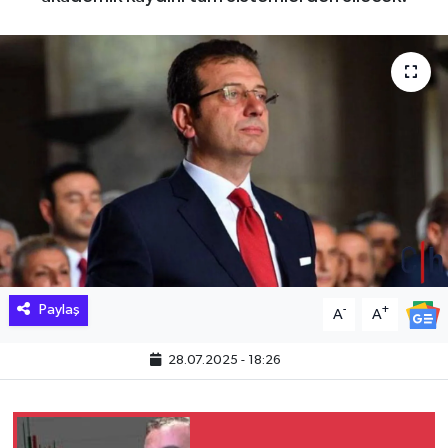
Hakkari Haber
İLGİNÇ HABERLER
KADIN
KÜLTÜR SANAT
MAGAZİN
MAKALE
Paylaş
-
+
A
A
POLİTİKA
28.07.2025 - 18:26
REKLAM
SAĞLIK