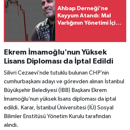
Ahbap Derneği'ne
SİYASET
Kayyum Atandı: Mal
Varlığının Yönetimi İçin
SPOR
3 İsim Görevlendirildi
TARİH
Ekrem İmamoğlu'nun Yüksek
TEKNOLOJİ
Lisans Diploması da İptal Edildi
Silivri Cezaevi’nde tutuklu bulunan CHP’nin
YAŞAM
cumhurbaşkanı adayı ve görevden alınan İstanbul
Büyükşehir Belediyesi (İBB) Başkanı Ekrem
İmamoğlu’nun yüksek lisans diploması da iptal
edildi. Karar, İstanbul Üniversitesi (İÜ) Sosyal
Bilimler Enstitüsü Yönetim Kurulu tarafından
alındı.