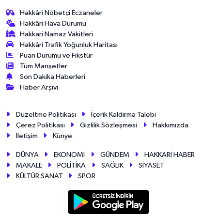
Hakkâri Nöbetçi Eczaneler
Hakkâri Hava Durumu
Hakkari Namaz Vakitleri
Hakkâri Trafik Yoğunluk Haritası
Puan Durumu ve Fikstür
Tüm Manşetler
Son Dakika Haberleri
Haber Arşivi
Düzeltme Politikası
İçerik Kaldırma Talebi
Çerez Politikası
Gizlilik Sözleşmesi
Hakkımızda
İletişim
Künye
DÜNYA
EKONOMİ
GÜNDEM
HAKKARİ HABER
MAKALE
POLİTİKA
SAĞLIK
SİYASET
KÜLTÜR SANAT
SPOR