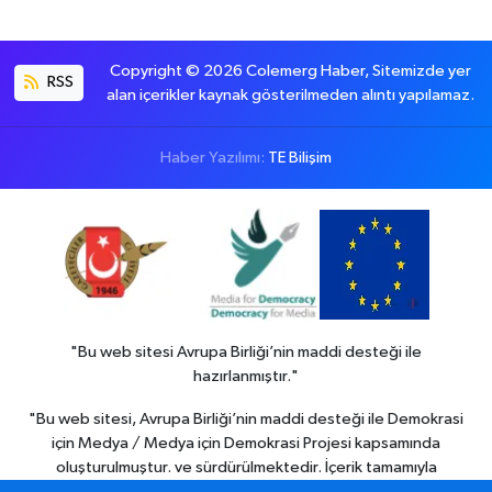
Copyright © 2026 Colemerg Haber, Sitemizde yer
RSS
alan içerikler kaynak gösterilmeden alıntı yapılamaz.
Haber Yazılımı:
TE Bilişim
"Bu web sitesi Avrupa Birliği’nin maddi desteği ile
hazırlanmıştır."
"Bu web sitesi, Avrupa Birliği’nin maddi desteği ile Demokrasi
için Medya / Medya için Demokrasi Projesi kapsamında
oluşturulmuştur. ve sürdürülmektedir. İçerik tamamıyla
Colemerg Haber
sorumluluğu altındadır ve Avrupa birliği’nin