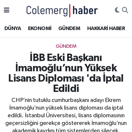
Kurdi
Hakkâri Nöbetçi Eczaneler
DÜNYA
EKONOMİ
GÜNDEM
HAKKARİ HABER
ASAYİŞ
Hakkâri Hava Durumu
GÜNDEM
ÇOCUK
Hakkari Namaz Vakitleri
İBB Eski Başkanı
İmamoğlu’nun Yüksek
DOĞA
Hakkâri Trafik Yoğunluk Haritası
Lisans Diploması 'da İptal
DÜNYA
Süper Lig Puan Durumu ve Fikstür
Edildi
EĞİTİM
Tüm Manşetler
CHP’nin tutuklu cumhurbaşkanı adayı Ekrem
İmamoğlu’nun yüksek lisans diploması da iptal
EKONOMİ
Son Dakika Haberleri
edildi. İstanbul Üniversitesi, lisans diplomasının
geçersizliğini gerekçe göstererek İmamoğlu’nun
GÜNDEM
Haber Arşivi
akademik kaydını tüm sistemlerden silecek.