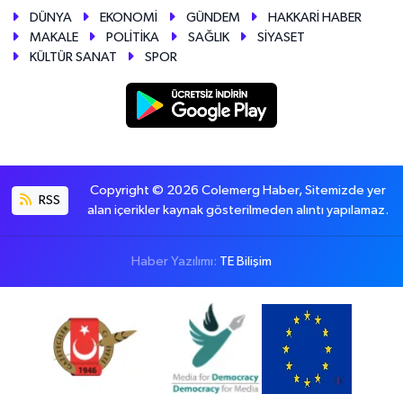
DÜNYA
EKONOMİ
GÜNDEM
HAKKARİ HABER
MAKALE
POLİTİKA
SAĞLIK
SİYASET
KÜLTÜR SANAT
SPOR
Copyright © 2026 Colemerg Haber, Sitemizde yer
RSS
alan içerikler kaynak gösterilmeden alıntı yapılamaz.
Haber Yazılımı:
TE Bilişim