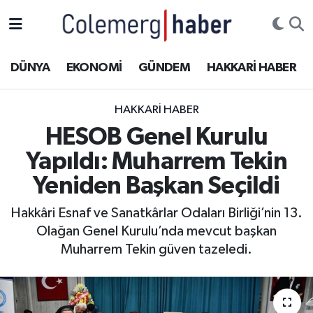
Kurdi
Hakkâri Nöbetçi Eczaneler
DÜNYA
EKONOMİ
GÜNDEM
HAKKARİ HABER
ASAYİŞ
Hakkâri Hava Durumu
HAKKARI HABER
ÇOCUK
Hakkari Namaz Vakitleri
HESOB Genel Kurulu
Yapıldı: Muharrem Tekin
DOĞA
Hakkâri Trafik Yoğunluk Haritası
Yeniden Başkan Seçildi
DÜNYA
Süper Lig Puan Durumu ve Fikstür
Hakkâri Esnaf ve Sanatkârlar Odaları Birliği’nin 13.
Olağan Genel Kurulu’nda mevcut başkan
EĞİTİM
Tüm Manşetler
Muharrem Tekin güven tazeledi.
EKONOMİ
Son Dakika Haberleri
GÜNDEM
Haber Arşivi