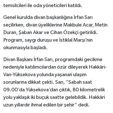
temsilcileri ile oda yöneticileri katıldı.
SİYASET
Genel kurulda divan başkanlığına İrfan Sarı
SPOR
seçilirken, divan üyeliklerine Makbule Acar, Metin
Duran, Şaban Akar ve Cihan Özekçi getirildi.
TARİH
Program, saygı duruşu ve İstiklal Marşı’nın
okunmasıyla başladı.
TEKNOLOJİ
Divan Başkanı İrfan Sarı, programdaki gecikme
YAŞAM
nedeniyle katılımcılardan özür dileyerek Hakkâri-
Van-Yüksekova yolunda yaşanan ulaşım
sorunlarına dikkat çekti. Sarı, “Sabah saat
09.00’da Yüksekova’dan çıktık, 80 kilometrelik
yolu yaklaşık iki buçuk saatte gelebildik. Hakkâri
uzun yıllardır ihmal edilen bir şehir” dedi.