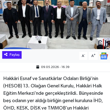
Hakkari Haber
İLGİNÇ HABERLER
KADIN
KÜLTÜR SANAT
Paylaş
-
+
A
A
MAGAZİN
09.05.2026 - 16:39
MAKALE
Hakkâri Esnaf ve Sanatkârlar Odaları Birliği’nin
POLİTİKA
(HESOB) 13. Olağan Genel Kurulu, Hakkâri Halk
Eğitim Merkezi’nde gerçekleştirildi. Bünyesinde
REKLAM
beş odanın yer aldığı birliğin genel kuruluna İHD,
ÖHD, KESK, DİSK ve TMMOB’un Hakkâri
SAĞLIK