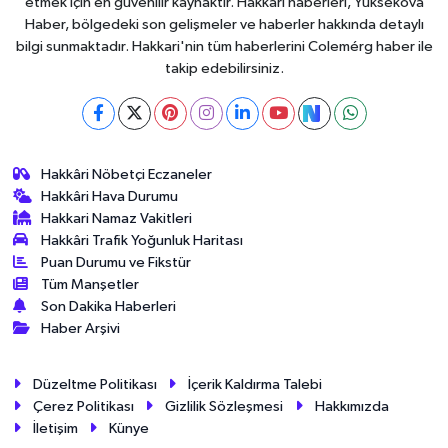
etmek için en güvenilir kaynaktır. Hakkari haberleri, Yüksekova
Haber, bölgedeki son gelişmeler ve haberler hakkında detaylı
bilgi sunmaktadır. Hakkari'nin tüm haberlerini Colemérg haber ile
takip edebilirsiniz.
Hakkâri Nöbetçi Eczaneler
Hakkâri Hava Durumu
Hakkari Namaz Vakitleri
Hakkâri Trafik Yoğunluk Haritası
Puan Durumu ve Fikstür
Tüm Manşetler
Son Dakika Haberleri
Haber Arşivi
Düzeltme Politikası
İçerik Kaldırma Talebi
Çerez Politikası
Gizlilik Sözleşmesi
Hakkımızda
İletişim
Künye