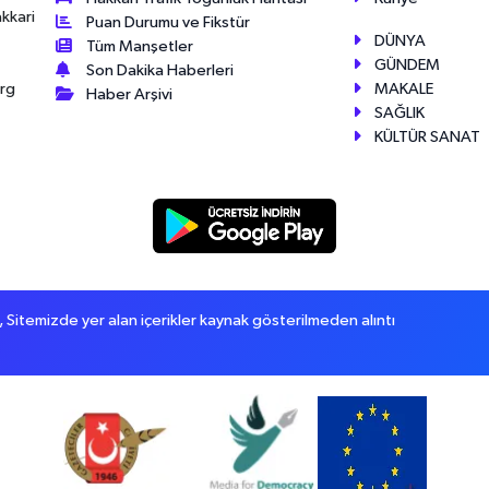
akkari
Puan Durumu ve Fikstür
DÜNYA
Tüm Manşetler
GÜNDEM
Son Dakika Haberleri
MAKALE
érg
Haber Arşivi
SAĞLIK
KÜLTÜR SANAT
itemizde yer alan içerikler kaynak gösterilmeden alıntı