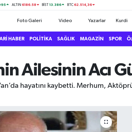
995
6186.58
13.386
62.514,36
ALTIN
BİST
BTC
Foto Galeri
Video
Yazarlar
Kurdi
ARİ HABER
POLİTİKA
SAĞLIK
MAGAZİN
SPOR
Ö
hin Ailesinin Acı 
Van’da hayatını kaybetti. Merhum, Aktöpr