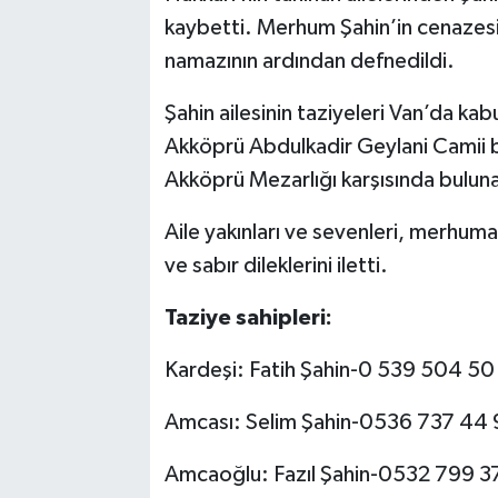
kaybetti. Merhum Şahin’in cenazesi
SİYASET
namazının ardından defnedildi.
SPOR
Şahin ailesinin taziyeleri Van’da kabu
Akköprü Abdulkadir Geylani Camii bel
TARİH
Akköprü Mezarlığı karşısında buluna
TEKNOLOJİ
Aile yakınları ve sevenleri, merhuma
ve sabır dileklerini iletti.
YAŞAM
Taziye sahipleri:
Kardeşi: Fatih Şahin-0 539 504 50
Amcası: Selim Şahin-0536 737 44 
Amcaoğlu: Fazıl Şahin-0532 799 3