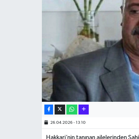
Hakkari Haber
İLGİNÇ HABERLER
KADIN
KÜLTÜR SANAT
MAGAZİN
MAKALE
POLİTİKA
REKLAM
26.04.2026 - 13:10
Hakkari’nin tanınan ailelerinden Şah
SAĞLIK