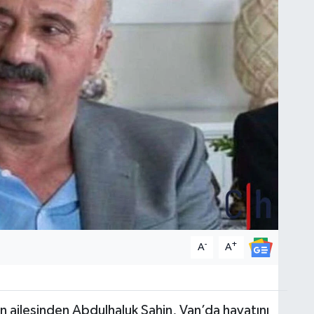
-
+
A
A
in ailesinden Abdulhaluk Şahin, Van’da hayatını