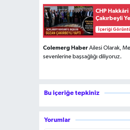
CHP Hakkâri T
Çakırbeyli Ye
İçeriği Görünt
Colemerg Haber
Ailesi Olarak, Me
sevenlerine başsağlığı diliyoruz.
Bu içeriğe tepkiniz
Yorumlar