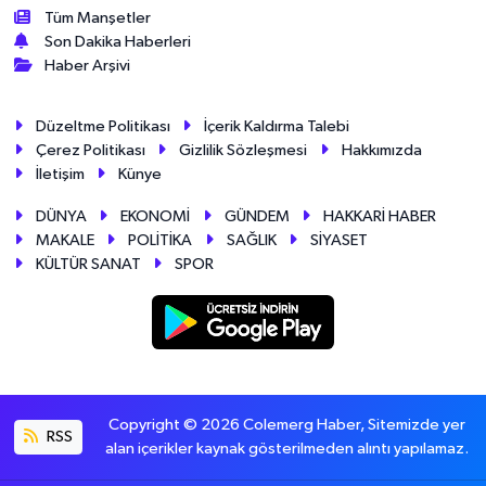
Tüm Manşetler
Son Dakika Haberleri
Haber Arşivi
Düzeltme Politikası
İçerik Kaldırma Talebi
Çerez Politikası
Gizlilik Sözleşmesi
Hakkımızda
İletişim
Künye
DÜNYA
EKONOMİ
GÜNDEM
HAKKARİ HABER
MAKALE
POLİTİKA
SAĞLIK
SİYASET
KÜLTÜR SANAT
SPOR
Copyright © 2026 Colemerg Haber, Sitemizde yer
RSS
alan içerikler kaynak gösterilmeden alıntı yapılamaz.