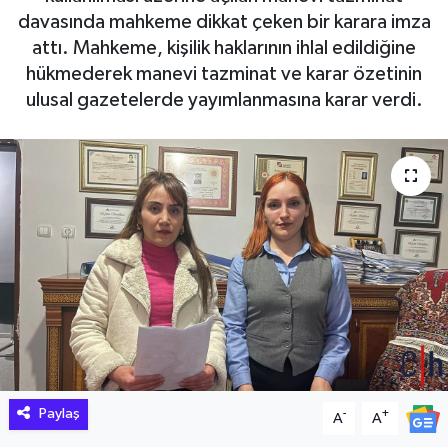
davasında mahkeme dikkat çeken bir karara imza
Hakkari Haber
attı. Mahkeme, kişilik haklarının ihlal edildiğine
hükmederek manevi tazminat ve karar özetinin
İLGİNÇ HABERLER
ulusal gazetelerde yayımlanmasına karar verdi.
KADIN
KÜLTÜR SANAT
MAGAZİN
MAKALE
POLİTİKA
REKLAM
Paylaş
-
+
A
A
SAĞLIK