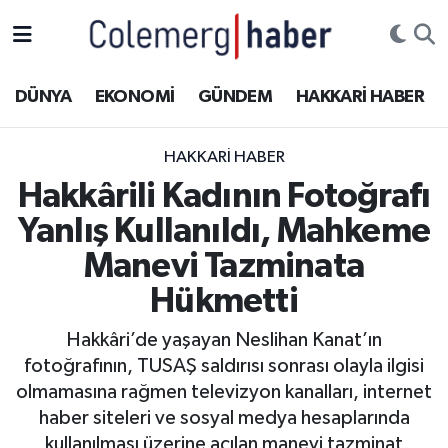
Kurdi
Hakkâri Nöbetçi Eczaneler
DÜNYA
EKONOMİ
GÜNDEM
HAKKARİ HABER
ASAYİŞ
Hakkâri Hava Durumu
HAKKARI HABER
ÇOCUK
Hakkari Namaz Vakitleri
Hakkârili Kadının Fotoğrafı
Yanlış Kullanıldı, Mahkeme
DOĞA
Hakkâri Trafik Yoğunluk Haritası
Manevi Tazminata
DÜNYA
Süper Lig Puan Durumu ve Fikstür
Hükmetti
EĞİTİM
Tüm Manşetler
Hakkâri’de yaşayan Neslihan Kanat’ın
fotoğrafının, TUSAŞ saldırısı sonrası olayla ilgisi
EKONOMİ
Son Dakika Haberleri
olmamasına rağmen televizyon kanalları, internet
haber siteleri ve sosyal medya hesaplarında
GÜNDEM
Haber Arşivi
kullanılması üzerine açılan manevi tazminat