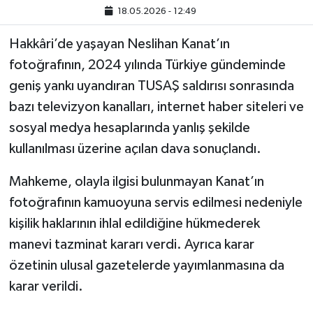
18.05.2026 - 12:49
SİYASET
Hakkâri’de yaşayan Neslihan Kanat’ın
fotoğrafının, 2024 yılında Türkiye gündeminde
SPOR
geniş yankı uyandıran TUSAŞ saldırısı sonrasında
TARİH
bazı televizyon kanalları, internet haber siteleri ve
sosyal medya hesaplarında yanlış şekilde
TEKNOLOJİ
kullanılması üzerine açılan dava sonuçlandı.
YAŞAM
Mahkeme, olayla ilgisi bulunmayan Kanat’ın
fotoğrafının kamuoyuna servis edilmesi nedeniyle
kişilik haklarının ihlal edildiğine hükmederek
manevi tazminat kararı verdi. Ayrıca karar
özetinin ulusal gazetelerde yayımlanmasına da
karar verildi.