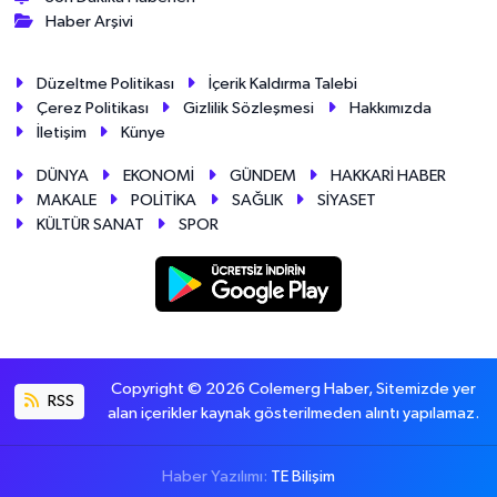
Haber Arşivi
Düzeltme Politikası
İçerik Kaldırma Talebi
Çerez Politikası
Gizlilik Sözleşmesi
Hakkımızda
İletişim
Künye
DÜNYA
EKONOMİ
GÜNDEM
HAKKARİ HABER
MAKALE
POLİTİKA
SAĞLIK
SİYASET
KÜLTÜR SANAT
SPOR
Copyright © 2026 Colemerg Haber, Sitemizde yer
RSS
alan içerikler kaynak gösterilmeden alıntı yapılamaz.
Haber Yazılımı:
TE Bilişim