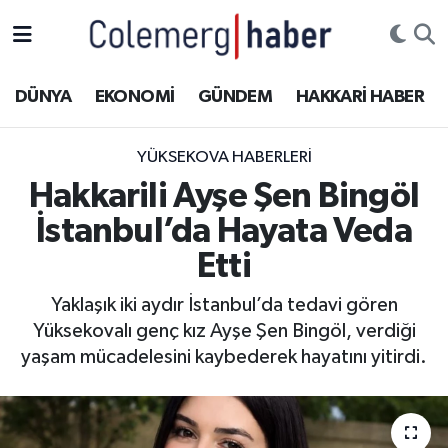
Kurdi
Hakkâri Nöbetçi Eczaneler
DÜNYA
EKONOMİ
GÜNDEM
HAKKARİ HABER
ASAYİŞ
Hakkâri Hava Durumu
YÜKSEKOVA HABERLERI
ÇOCUK
Hakkari Namaz Vakitleri
Hakkarili Ayşe Şen Bingöl
İstanbul’da Hayata Veda
DOĞA
Hakkâri Trafik Yoğunluk Haritası
Etti
DÜNYA
Süper Lig Puan Durumu ve Fikstür
Yaklaşık iki aydır İstanbul’da tedavi gören
Yüksekovalı genç kız Ayşe Şen Bingöl, verdiği
EĞİTİM
Tüm Manşetler
yaşam mücadelesini kaybederek hayatını yitirdi.
EKONOMİ
Son Dakika Haberleri
GÜNDEM
Haber Arşivi