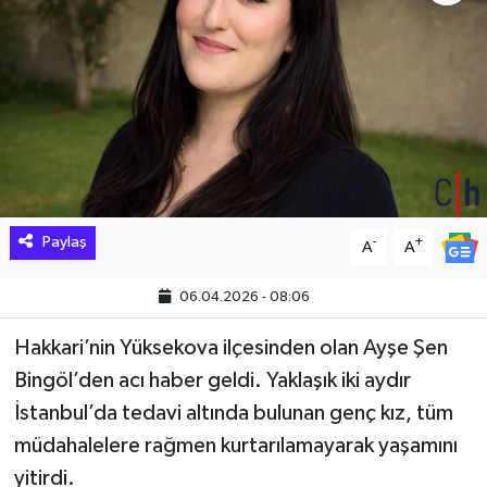
Hakkari Haber
İLGİNÇ HABERLER
KADIN
KÜLTÜR SANAT
Paylaş
-
+
A
A
MAGAZİN
06.04.2026 - 08:06
MAKALE
Hakkari’nin Yüksekova ilçesinden olan Ayşe Şen
POLİTİKA
Bingöl’den acı haber geldi. Yaklaşık iki aydır
İstanbul’da tedavi altında bulunan genç kız, tüm
REKLAM
müdahalelere rağmen kurtarılamayarak yaşamını
yitirdi.
SAĞLIK