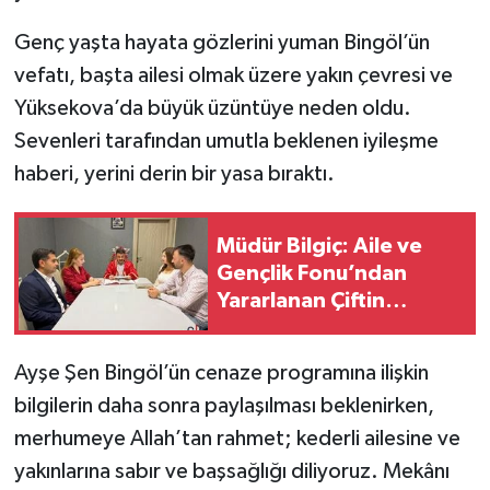
Genç yaşta hayata gözlerini yuman Bingöl’ün
SİYASET
vefatı, başta ailesi olmak üzere yakın çevresi ve
SPOR
Yüksekova’da büyük üzüntüye neden oldu.
Sevenleri tarafından umutla beklenen iyileşme
TARİH
haberi, yerini derin bir yasa bıraktı.
TEKNOLOJİ
Müdür Bilgiç: Aile ve
Gençlik Fonu’ndan
YAŞAM
Yararlanan Çiftin
Mutluluğuna Ortak
Oldu
Ayşe Şen Bingöl’ün cenaze programına ilişkin
bilgilerin daha sonra paylaşılması beklenirken,
merhumeye Allah’tan rahmet; kederli ailesine ve
yakınlarına sabır ve başsağlığı diliyoruz. Mekânı