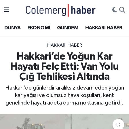
Kurdi
Hakkâri Nöbetçi Eczaneler
DÜNYA
EKONOMİ
GÜNDEM
HAKKARİ HABER
ASAYİŞ
Hakkâri Hava Durumu
HAKKARI HABER
ÇOCUK
Hakkari Namaz Vakitleri
Hakkari’de Yoğun Kar
Hayatı Felç Etti: Van Yolu
DOĞA
Hakkâri Trafik Yoğunluk Haritası
Çığ Tehlikesi Altında
DÜNYA
Süper Lig Puan Durumu ve Fikstür
Hakkari’de günlerdir aralıksız devam eden yoğun
kar yağışı ve olumsuz hava koşulları, kent
EĞİTİM
Tüm Manşetler
genelinde hayatı adeta durma noktasına getirdi.
EKONOMİ
Son Dakika Haberleri
GÜNDEM
Haber Arşivi