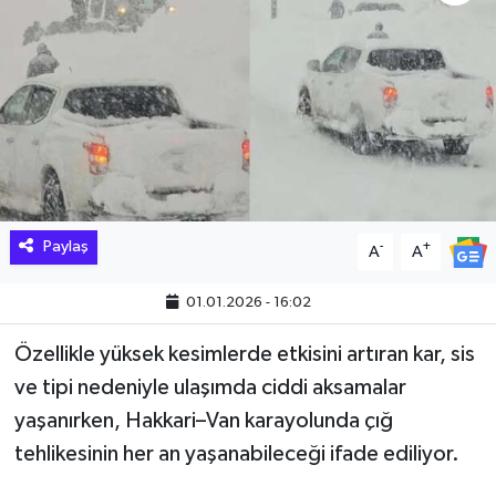
Hakkari Haber
İLGİNÇ HABERLER
KADIN
KÜLTÜR SANAT
Paylaş
-
+
A
A
MAGAZİN
01.01.2026 - 16:02
MAKALE
Özellikle yüksek kesimlerde etkisini artıran kar, sis
POLİTİKA
ve tipi nedeniyle ulaşımda ciddi aksamalar
yaşanırken, Hakkari–Van karayolunda çığ
REKLAM
tehlikesinin her an yaşanabileceği ifade ediliyor.
SAĞLIK