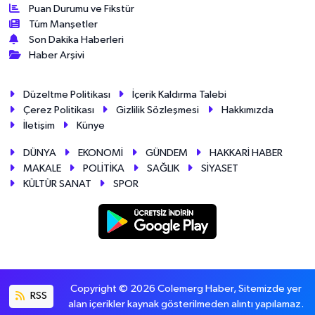
Puan Durumu ve Fikstür
Tüm Manşetler
Son Dakika Haberleri
Haber Arşivi
Düzeltme Politikası
İçerik Kaldırma Talebi
Çerez Politikası
Gizlilik Sözleşmesi
Hakkımızda
İletişim
Künye
DÜNYA
EKONOMİ
GÜNDEM
HAKKARİ HABER
MAKALE
POLİTİKA
SAĞLIK
SİYASET
KÜLTÜR SANAT
SPOR
Copyright © 2026 Colemerg Haber, Sitemizde yer
RSS
alan içerikler kaynak gösterilmeden alıntı yapılamaz.