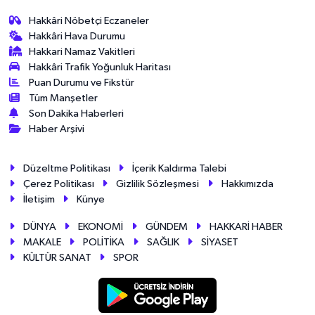
Hakkâri Nöbetçi Eczaneler
Hakkâri Hava Durumu
Hakkari Namaz Vakitleri
Hakkâri Trafik Yoğunluk Haritası
Puan Durumu ve Fikstür
Tüm Manşetler
Son Dakika Haberleri
Haber Arşivi
Düzeltme Politikası
İçerik Kaldırma Talebi
Çerez Politikası
Gizlilik Sözleşmesi
Hakkımızda
İletişim
Künye
DÜNYA
EKONOMİ
GÜNDEM
HAKKARİ HABER
MAKALE
POLİTİKA
SAĞLIK
SİYASET
KÜLTÜR SANAT
SPOR