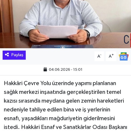
Hakkari Haber
İLGİNÇ HABERLER
KADIN
KÜLTÜR SANAT
Paylaş
-
+
A
A
MAGAZİN
04.06.2026 - 15:01
Hakkâri Çevre Yolu üzerinde yapımı planlanan
MAKALE
sağlık merkezi inşaatında gerçekleştirilen temel
POLİTİKA
kazısı sırasında meydana gelen zemin hareketleri
nedeniyle tahliye edilen bina ve iş yerlerinin
REKLAM
esnafı, yaşadıkları mağduriyetin giderilmesini
istedi. Hakkâri Esnaf ve Sanatkârlar Odası Başkanı
SAĞLIK