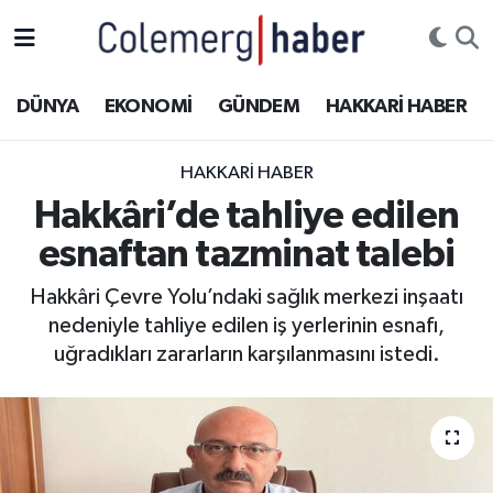
Kurdi
Hakkâri Nöbetçi Eczaneler
DÜNYA
EKONOMİ
GÜNDEM
HAKKARİ HABER
ASAYİŞ
Hakkâri Hava Durumu
HAKKARI HABER
ÇOCUK
Hakkari Namaz Vakitleri
Hakkâri’de tahliye edilen
esnaftan tazminat talebi
DOĞA
Hakkâri Trafik Yoğunluk Haritası
Hakkâri Çevre Yolu’ndaki sağlık merkezi inşaatı
DÜNYA
Süper Lig Puan Durumu ve Fikstür
nedeniyle tahliye edilen iş yerlerinin esnafı,
uğradıkları zararların karşılanmasını istedi.
EĞİTİM
Tüm Manşetler
EKONOMİ
Son Dakika Haberleri
GÜNDEM
Haber Arşivi