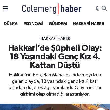
Kurdi
Hakkâri Nöbetçi Eczaneler
DÜNYA
EKONOMİ
GÜNDEM
HAKKARİ HABER
ASAYİŞ
Hakkâri Hava Durumu
HAKKARI HABER
ÇOCUK
Hakkari Namaz Vakitleri
Hakkari’de Şüpheli Olay:
18 Yaşındaki Genç Kız 4.
DOĞA
Hakkâri Trafik Yoğunluk Haritası
Kattan Düştü
DÜNYA
Süper Lig Puan Durumu ve Fikstür
Hakkari’nin Berçelan Mahallesi’nde meydana
gelen olayda, 18 yaşındaki genç kız 4 katlı
EĞİTİM
Tüm Manşetler
binadan düşerek ağır yaralandı. Olayın intihar
EKONOMİ
Son Dakika Haberleri
girişimi olup olmadığı araştırılıyor.
GÜNDEM
Haber Arşivi