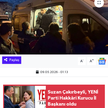
Hakkari Haber
İLGİNÇ HABERLER
KADIN
KÜLTÜR SANAT
MAGAZİN
Paylaş
-
+
A
A
MAKALE
09.05.2026 - 01:13
POLİTİKA
Suzan Çakırbeyli, YENİ
REKLAM
Parti Hakkâri Kurucu İl
Başkanı oldu
SAĞLIK