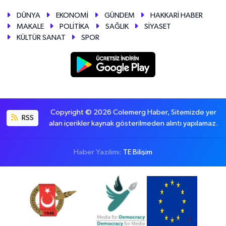
DÜNYA
EKONOMİ
GÜNDEM
HAKKARİ HABER
MAKALE
POLİTİKA
SAĞLIK
SİYASET
KÜLTÜR SANAT
SPOR
Copyright © 2026 Colemerg Haber, Sitemizde yer
RSS
alan içerikler kaynak gösterilmeden alıntı yapılamaz.
Haber Yazılımı:
TE Bilişim