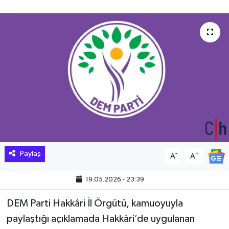
Hakkari Haber
İLGİNÇ HABERLER
KADIN
KÜLTÜR SANAT
MAGAZİN
MAKALE
Paylaş
-
+
A
A
POLİTİKA
19.05.2026 - 23:39
REKLAM
DEM Parti Hakkâri İl Örgütü, kamuoyuyla
paylaştığı açıklamada Hakkâri’de uygulanan
SAĞLIK