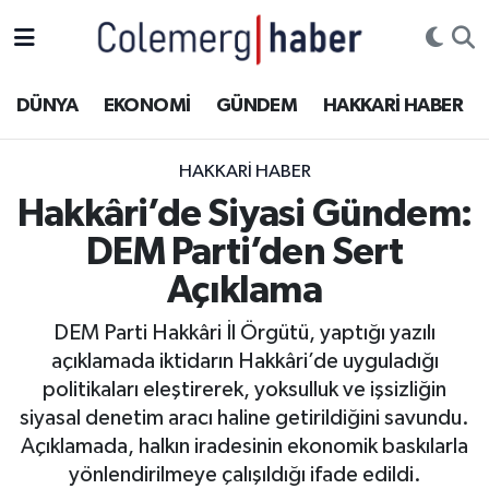
Kurdi
Hakkâri Nöbetçi Eczaneler
DÜNYA
EKONOMİ
GÜNDEM
HAKKARİ HABER
ASAYİŞ
Hakkâri Hava Durumu
HAKKARI HABER
ÇOCUK
Hakkari Namaz Vakitleri
Hakkâri’de Siyasi Gündem:
DEM Parti’den Sert
DOĞA
Hakkâri Trafik Yoğunluk Haritası
Açıklama
DÜNYA
Süper Lig Puan Durumu ve Fikstür
DEM Parti Hakkâri İl Örgütü, yaptığı yazılı
açıklamada iktidarın Hakkâri’de uyguladığı
EĞİTİM
Tüm Manşetler
politikaları eleştirerek, yoksulluk ve işsizliğin
EKONOMİ
Son Dakika Haberleri
siyasal denetim aracı haline getirildiğini savundu.
Açıklamada, halkın iradesinin ekonomik baskılarla
GÜNDEM
Haber Arşivi
yönlendirilmeye çalışıldığı ifade edildi.