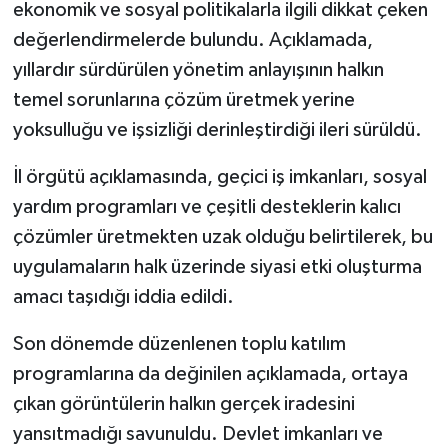
ekonomik ve sosyal politikalarla ilgili dikkat çeken
değerlendirmelerde bulundu. Açıklamada,
SİYASET
yıllardır sürdürülen yönetim anlayışının halkın
SPOR
temel sorunlarına çözüm üretmek yerine
yoksulluğu ve işsizliği derinleştirdiği ileri sürüldü.
TARİH
İl örgütü açıklamasında, geçici iş imkanları, sosyal
TEKNOLOJİ
yardım programları ve çeşitli desteklerin kalıcı
çözümler üretmekten uzak olduğu belirtilerek, bu
YAŞAM
uygulamaların halk üzerinde siyasi etki oluşturma
amacı taşıdığı iddia edildi.
Son dönemde düzenlenen toplu katılım
programlarına da değinilen açıklamada, ortaya
çıkan görüntülerin halkın gerçek iradesini
yansıtmadığı savunuldu. Devlet imkanları ve