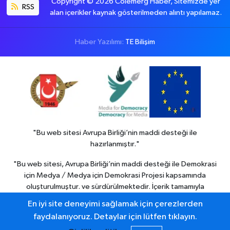
Copyright © 2026 Colemerg Haber, Sitemizde yer
RSS
alan içerikler kaynak gösterilmeden alıntı yapılamaz.
Haber Yazılımı:
TE Bilişim
"Bu web sitesi Avrupa Birliği’nin maddi desteği ile
hazırlanmıştır."
"Bu web sitesi, Avrupa Birliği’nin maddi desteği ile Demokrasi
için Medya / Medya için Demokrasi Projesi kapsamında
oluşturulmuştur. ve sürdürülmektedir. İçerik tamamıyla
Colemerg Haber
sorumluluğu altındadır ve Avrupa birliği’nin
En iyi site deneyimi sağlamak için çerezlerden
görüşlerini yansıtmak zorunda değildir."
faydalanıyoruz. Detaylar için lütfen tıklayın.