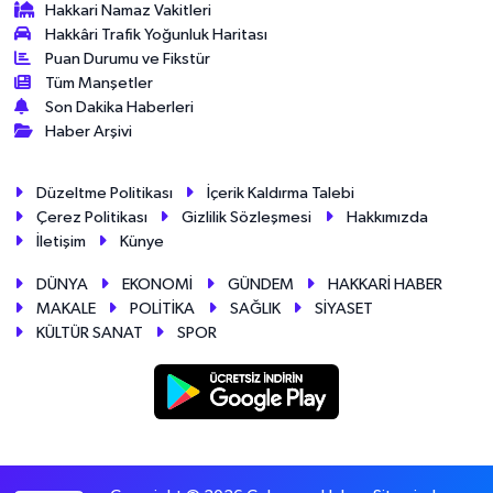
Hakkari Namaz Vakitleri
Hakkâri Trafik Yoğunluk Haritası
Puan Durumu ve Fikstür
Tüm Manşetler
Son Dakika Haberleri
Haber Arşivi
Düzeltme Politikası
İçerik Kaldırma Talebi
Çerez Politikası
Gizlilik Sözleşmesi
Hakkımızda
İletişim
Künye
DÜNYA
EKONOMİ
GÜNDEM
HAKKARİ HABER
MAKALE
POLİTİKA
SAĞLIK
SİYASET
KÜLTÜR SANAT
SPOR