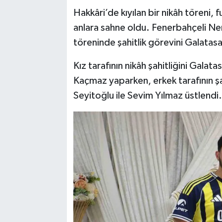
Hakkâri’de kıyılan bir nikâh töreni,
SİYASET
anlara sahne oldu. Fenerbahçeli Nerg
töreninde şahitlik görevini Galatasar
SPOR
Kız tarafının nikâh şahitliğini Gala
TARİH
Kaçmaz yaparken, erkek tarafının şah
Seyitoğlu ile Sevim Yılmaz üstlendi.
TEKNOLOJİ
YAŞAM