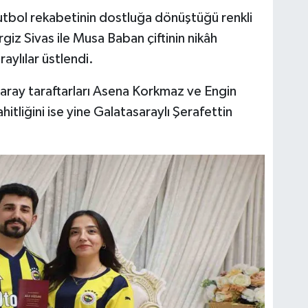
 futbol rekabetinin dostluğa dönüştüğü renkli
iz Sivas ile Musa Baban çiftinin nikâh
aylılar üstlendi.
tasaray taraftarları Asena Korkmaz ve Engin
itliğini ise yine Galatasaraylı Şerafettin