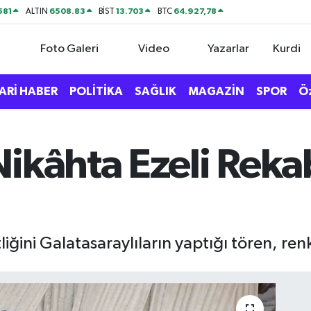
581
6508.83
13.703
64.927,78
ALTIN
BİST
BTC
Foto Galeri
Video
Yazarlar
Kurdi
ARİ HABER
POLİTİKA
SAĞLIK
MAGAZİN
SPOR
Ö
ikâhta Ezeli Reka
tliğini Galatasaraylıların yaptığı tören, re