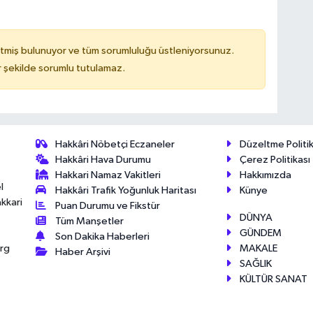
tmiş bulunuyor ve tüm sorumluluğu üstleniyorsunuz.
 şekilde sorumlu tutulamaz.
Hakkâri Nöbetçi Eczaneler
Düzeltme Politik
Hakkâri Hava Durumu
Çerez Politikası
Hakkari Namaz Vakitleri
Hakkımızda
l
Hakkâri Trafik Yoğunluk Haritası
Künye
akkari
Puan Durumu ve Fikstür
DÜNYA
Tüm Manşetler
GÜNDEM
Son Dakika Haberleri
MAKALE
érg
Haber Arşivi
SAĞLIK
KÜLTÜR SANAT