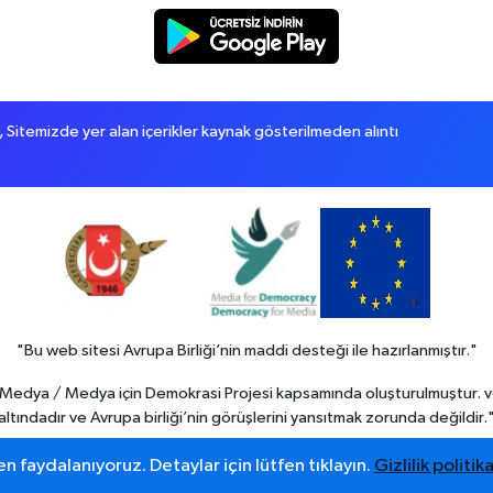
itemizde yer alan içerikler kaynak gösterilmeden alıntı
"Bu web sitesi Avrupa Birliği’nin maddi desteği ile hazırlanmıştır."
in Medya / Medya için Demokrasi Projesi kapsamında oluşturulmuştur. v
altındadır ve Avrupa birliği’nin görüşlerini yansıtmak zorunda değildir.
n faydalanıyoruz. Detaylar için lütfen tıklayın.
Gizlilik politika