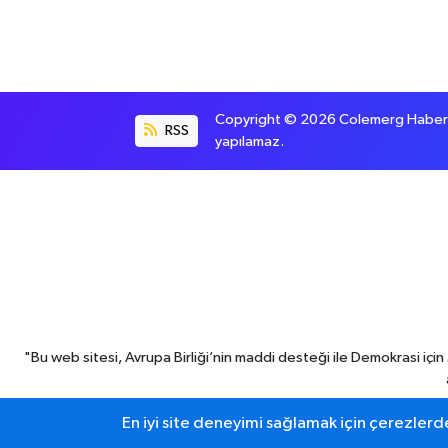
Copyright © 2026 Colemerg Haber, S
RSS
yapılamaz.
"Bu web sitesi, Avrupa Birliği’nin maddi desteği ile Demokrasi iç
En iyi site deneyimi sağlamak için çerezlerde
Hakkari haber