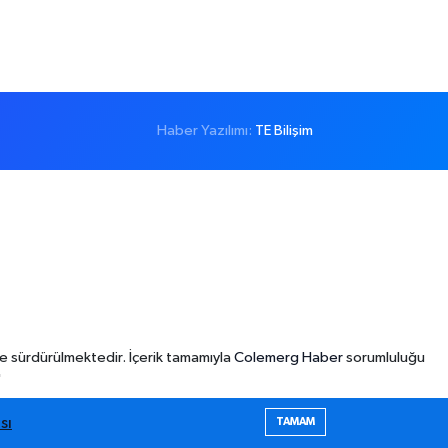
Haber Yazılımı:
TE Bilişim
e sürdürülmektedir. İçerik tamamıyla
Colemerg Haber
sorumluluğu
"
sı
TAMAM