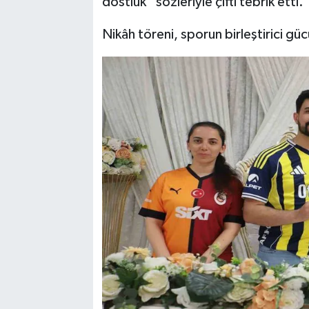
dostluk” sözleriyle çifti tebrik etti.
Nikâh töreni, sporun birleştirici gü