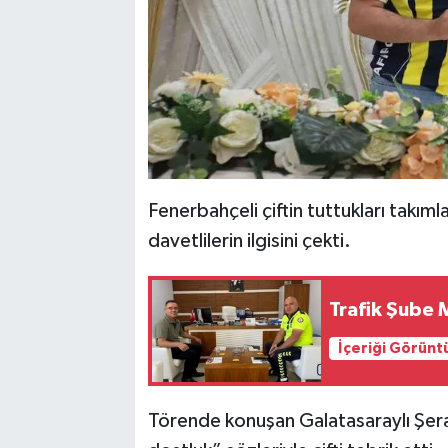
Fenerbahçeli çiftin tuttukları takıml
davetlilerin ilgisini çekti.
Trafik Şube 
İçeriği Görünt
Törende konuşan Galatasaraylı Şera