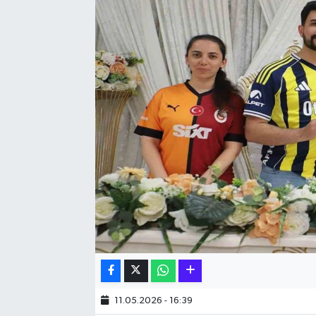
Hakkari Haber
İLGİNÇ HABERLER
KADIN
KÜLTÜR SANAT
MAGAZİN
MAKALE
POLİTİKA
REKLAM
11.05.2026 - 16:39
SAĞLIK