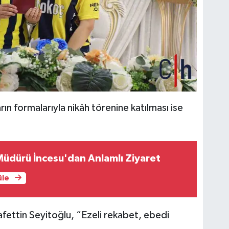
arın formalarıyla nikâh törenine katılması ise
Müdürü İncesu'dan Anlamlı Ziyaret
üle
fettin Seyitoğlu, “Ezeli rekabet, ebedi