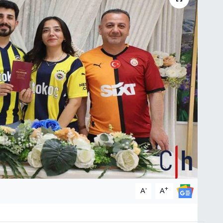
-
+
A
A