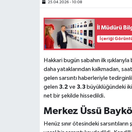
25.04.2026 - 10:08
SİYASET
İl Müdürü Bil
SPOR
İçeriği Görünt
TARİH
TEKNOLOJİ
Hakkari bugün sabahın ilk ışıklarıyla
daha yataklarından kalkmadan, saa
YAŞAM
gelen sarsıntı haberleriyle tedirgin
gelen
3.2
ve
3.3
büyüklüğündeki iki
net bir şekilde hissedildi.
Merkez Üssü Bayk
Henüz sınır ötesindeki sarsıntıların