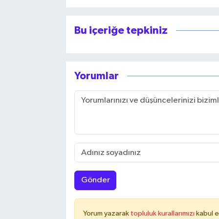
Bu içeriğe tepkiniz
Yorumlar
Gönder
Yorum yazarak
topluluk kurallarımızı
kabul e