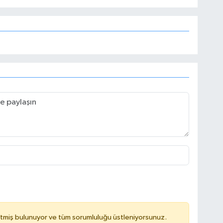
tmiş bulunuyor ve tüm sorumluluğu üstleniyorsunuz.