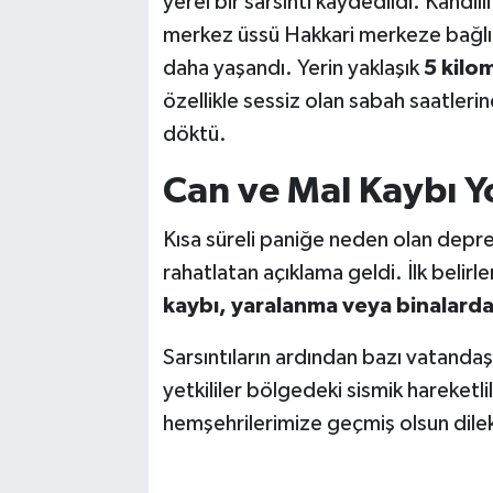
yerel bir sarsıntı kaydedildi. Kandil
merkez üssü Hakkari merkeze bağl
daha yaşandı. Yerin yaklaşık
5 kilo
özellikle sessiz olan sabah saatler
döktü.
Can ve Mal Kaybı Y
Kısa süreli paniğe neden olan depreml
rahatlatan açıklama geldi. İlk beli
kaybı, yaralanma veya binalarda
Sarsıntıların ardından bazı vatandaş
yetkililer bölgedeki sismik hareketlil
hemşehrilerimize geçmiş olsun dilekl