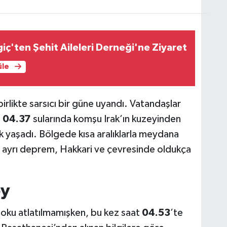
giç'ten Şehit Aileleri Derneği'ne Ziyaret
üle
 birlikte sarsıcı bir güne uyandı. Vatandaşlar
t
04.37
sularında komşu Irak’ın kuzeyinden
lik yaşadı. Bölgede kısa aralıklarla meydana
 ayrı deprem, Hakkari ve çevresinde oldukça
öy
 şoku atlatılmamışken, bu kez saat
04.53
’te