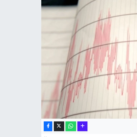
Hakkari Haber
İLGİNÇ HABERLER
KADIN
KÜLTÜR SANAT
MAGAZİN
MAKALE
POLİTİKA
REKLAM
SAĞLIK