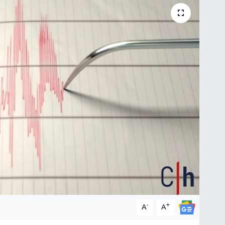
-
+
A
A