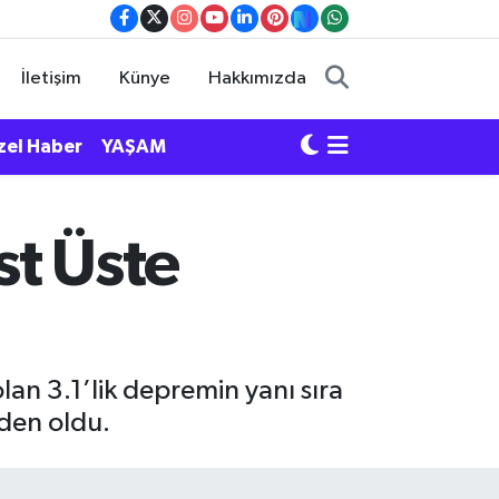
İletişim
Künye
Hakkımızda
zel Haber
YAŞAM
st Üste
lan 3.1’lik depremin yanı sıra
eden oldu.