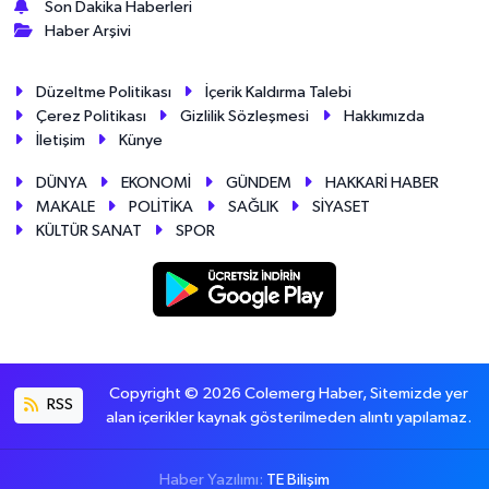
Son Dakika Haberleri
Haber Arşivi
Düzeltme Politikası
İçerik Kaldırma Talebi
Çerez Politikası
Gizlilik Sözleşmesi
Hakkımızda
İletişim
Künye
DÜNYA
EKONOMİ
GÜNDEM
HAKKARİ HABER
MAKALE
POLİTİKA
SAĞLIK
SİYASET
KÜLTÜR SANAT
SPOR
Copyright © 2026 Colemerg Haber, Sitemizde yer
RSS
alan içerikler kaynak gösterilmeden alıntı yapılamaz.
Haber Yazılımı:
TE Bilişim