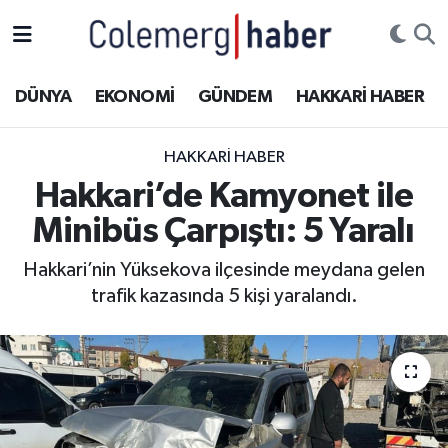
Kurdi
Hakkâri Nöbetçi Eczaneler
DÜNYA
EKONOMİ
GÜNDEM
HAKKARİ HABER
ASAYİŞ
Hakkâri Hava Durumu
HAKKARI HABER
ÇOCUK
Hakkari Namaz Vakitleri
Hakkari’de Kamyonet ile
Minibüs Çarpıştı: 5 Yaralı
DOĞA
Hakkâri Trafik Yoğunluk Haritası
Hakkari’nin Yüksekova ilçesinde meydana gelen
DÜNYA
Süper Lig Puan Durumu ve Fikstür
trafik kazasında 5 kişi yaralandı.
EĞİTİM
Tüm Manşetler
EKONOMİ
Son Dakika Haberleri
GÜNDEM
Haber Arşivi