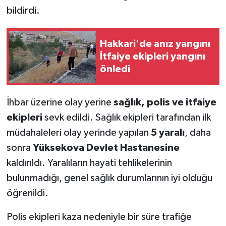
bildirdi.
SİYASET
Hakkari'de anız yangını
SPOR
İtfaiye ekipleri yangını
önledi
TARİH
TEKNOLOJİ
İhbar üzerine olay yerine
sağlık, polis ve itfaiye
ekipleri
sevk edildi. Sağlık ekipleri tarafından ilk
YAŞAM
müdahaleleri olay yerinde yapılan
5 yaralı
, daha
sonra
Yüksekova Devlet Hastanesine
kaldırıldı. Yaralıların hayati tehlikelerinin
bulunmadığı, genel sağlık durumlarının iyi olduğu
öğrenildi.
Polis ekipleri kaza nedeniyle bir süre trafiğe