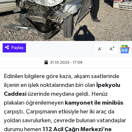
Hakkari Haber
İLGİNÇ HABERLER
KADIN
Paylaş
-
+
A
A
KÜLTÜR SANAT
31.10.2025 - 17:09
MAGAZİN
Edinilen bilgilere göre kaza, akşam saatlerinde
ilçenin en işlek noktalarından biri olan
İpekyolu
MAKALE
Caddesi
üzerinde meydana geldi. Henüz
POLİTİKA
plakaları öğrenilemeyen
kamyonet ile minibüs
çarpıştı. Çarpışmanın etkisiyle her iki araç da
REKLAM
yoldan savrulurken, çevrede bulunan vatandaşlar
durumu hemen
112 Acil Çağrı Merkezi’ne
SAĞLIK