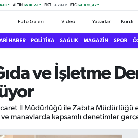
438
6518.23
13.703
64.475,47
ALTIN
BİST
BTC
Foto Galeri
Video
Yazarlar
Kurdi
ARİ HABER
POLİTİKA
SAĞLIK
MAGAZİN
SPOR
Ö
ıda ve İşletme De
rüyor
Ticaret İl Müdürlüğü ile Zabıta Müdürlüğü e
t ve manavlarda kapsamlı denetimler gerçek