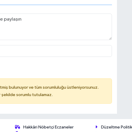
tmiş bulunuyor ve tüm sorumluluğu üstleniyorsunuz.
 şekilde sorumlu tutulamaz.
Hakkâri Nöbetçi Eczaneler
Düzeltme Politik