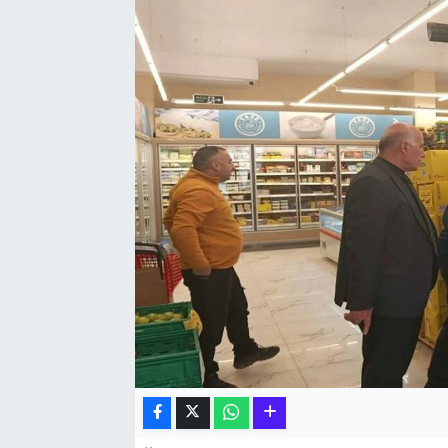
Hakkari Haber
İLGİNÇ HABERLER
KADIN
KÜLTÜR SANAT
MAGAZİN
MAKALE
POLİTİKA
REKLAM
SAĞLIK