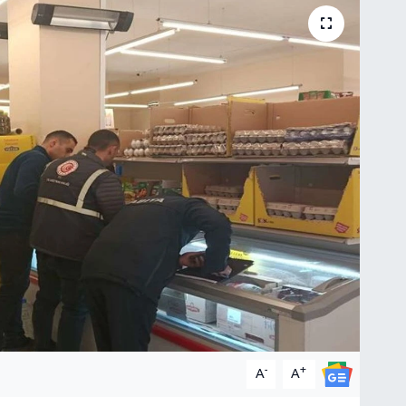
-
+
A
A