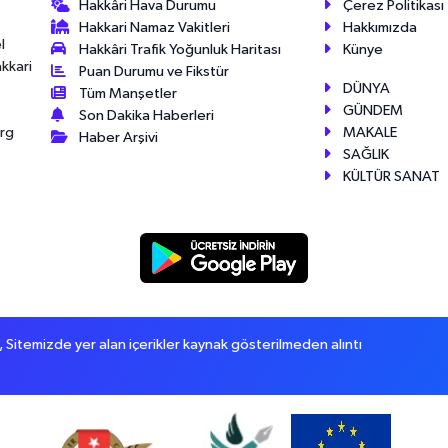
Hakkâri Hava Durumu
Çerez Politikası
Hakkari Namaz Vakitleri
Hakkımızda
l
Hakkâri Trafik Yoğunluk Haritası
Künye
akkari
Puan Durumu ve Fikstür
DÜNYA
Tüm Manşetler
GÜNDEM
Son Dakika Haberleri
MAKALE
érg
Haber Arşivi
SAĞLIK
KÜLTÜR SANAT
itemizde yer alan içerikler kaynak gösterilmeden alıntı