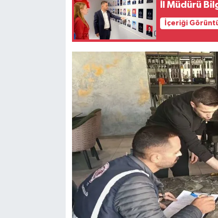
İl Müdürü Bil
İçeriği Görünt