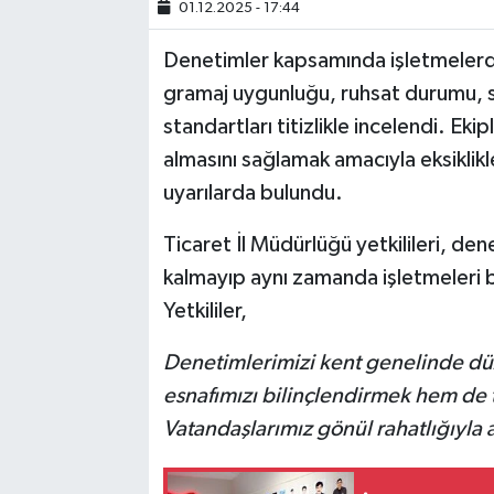
01.12.2025 - 17:44
SİYASET
Denetimler kapsamında işletmelerde f
gramaj uygunluğu, ruhsat durumu, so
SPOR
standartları titizlikle incelendi. Eki
almasını sağlamak amacıyla eksiklikle
TARİH
uyarılarda bulundu.
TEKNOLOJİ
Ticaret İl Müdürlüğü yetkilileri, d
kalmayıp aynı zamanda işletmeleri bi
YAŞAM
Yetkililer,
Denetimlerimizi kent genelinde dü
esnafımızı bilinçlendirmek hem de t
Vatandaşlarımız gönül rahatlığıyla a