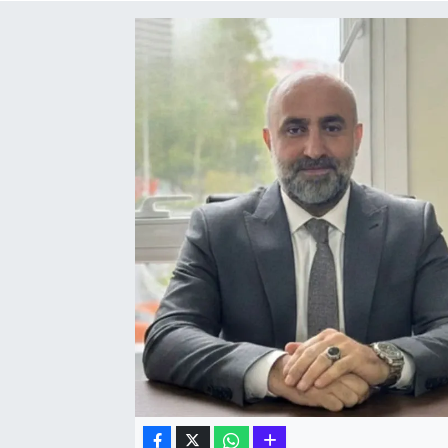
Hakkari Haber
İLGİNÇ HABERLER
KADIN
KÜLTÜR SANAT
MAGAZİN
MAKALE
POLİTİKA
REKLAM
SAĞLIK