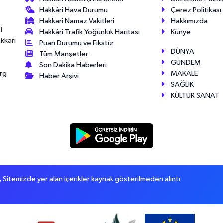
Hakkâri Hava Durumu
Çerez Politikası
Hakkari Namaz Vakitleri
Hakkımızda
l
Hakkâri Trafik Yoğunluk Haritası
Künye
akkari
Puan Durumu ve Fikstür
DÜNYA
Tüm Manşetler
GÜNDEM
Son Dakika Haberleri
MAKALE
érg
Haber Arşivi
SAĞLIK
KÜLTÜR SANAT
itemizde yer alan içerikler kaynak gösterilmeden alıntı