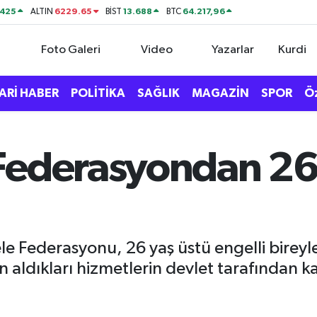
0425
6229.65
13.688
64.217,96
ALTIN
BİST
BTC
Foto Galeri
Video
Yazarlar
Kurdi
ARİ HABER
POLİTİKA
SAĞLIK
MAGAZİN
SPOR
Ö
Federasyondan 26 
le Federasyonu, 26 yaş üstü engelli bireyle
 aldıkları hizmetlerin devlet tarafından k