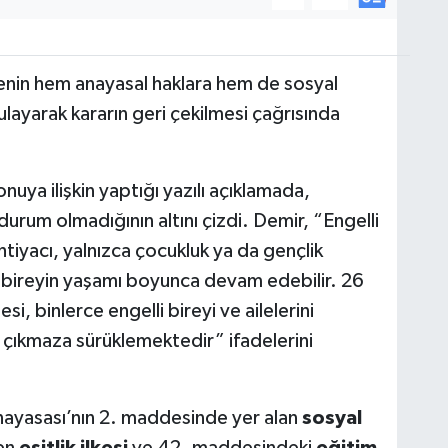
nin hem anayasal haklara hem de sosyal
ulayarak kararın geri çekilmesi çağrısında
uya ilişkin yaptığı yazılı açıklamada,
 durum olmadığının altını çizdi. Demir, “Engelli
htiyacı, yalnızca çocukluk ya da gençlik
, bireyin yaşamı boyunca devam edebilir. 26
si, binlerce engelli bireyi ve ailelerini
 çıkmaza sürüklemektedir” ifadelerini
nayasası’nın 2. maddesinde yer alan
sosyal
en
eşitlik ilkesi
ve 42. maddesindeki
eğitim