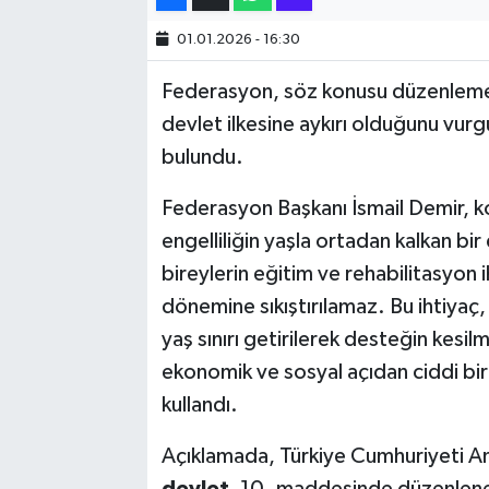
01.01.2026 - 16:30
SİYASET
Federasyon, söz konusu düzenleme
SPOR
devlet ilkesine aykırı olduğunu vurg
bulundu.
TARİH
Federasyon Başkanı İsmail Demir, kon
TEKNOLOJİ
engelliliğin yaşla ortadan kalkan bir
bireylerin eğitim ve rehabilitasyon i
YAŞAM
dönemine sıkıştırılamaz. Bu ihtiyaç
yaş sınırı getirilerek desteğin kesilme
ekonomik ve sosyal açıdan ciddi bir
kullandı.
Açıklamada, Türkiye Cumhuriyeti A
devlet
, 10. maddesinde düzenlen