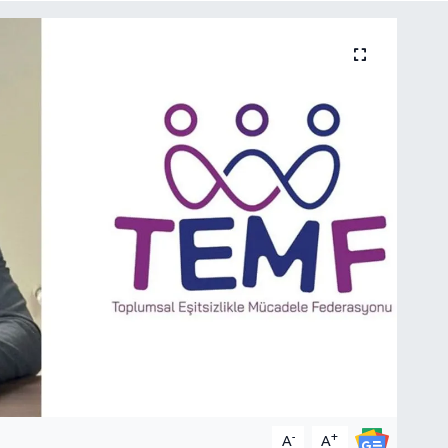
-
+
A
A