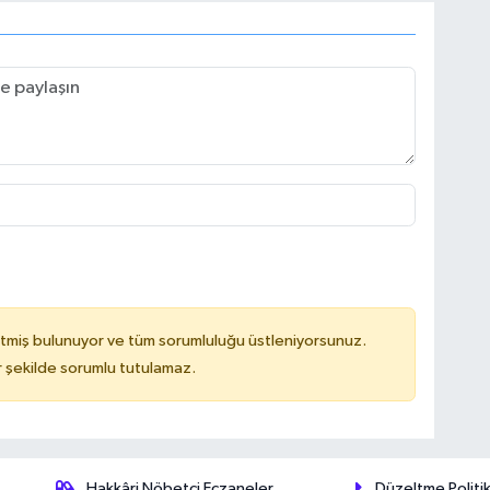
tmiş bulunuyor ve tüm sorumluluğu üstleniyorsunuz.
 şekilde sorumlu tutulamaz.
Hakkâri Nöbetçi Eczaneler
Düzeltme Politik