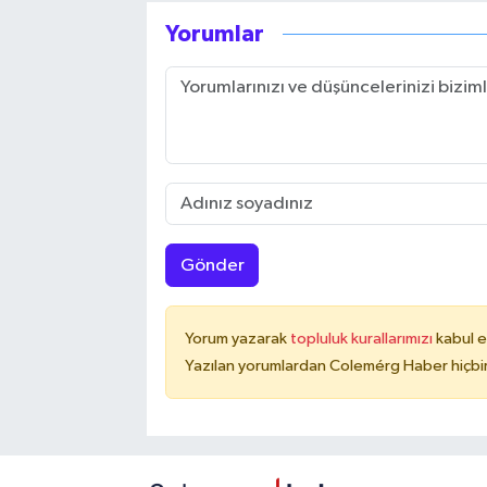
Yorumlar
Gönder
Yorum yazarak
topluluk kurallarımızı
kabul e
Yazılan yorumlardan Colemérg Haber hiçbir