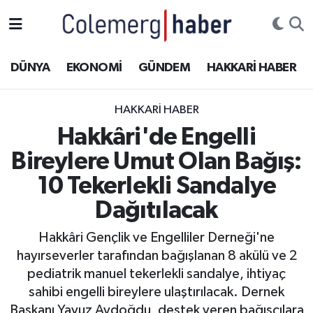
Kurdi
Hakkâri Nöbetçi Eczaneler
DÜNYA
EKONOMİ
GÜNDEM
HAKKARİ HABER
ASAYİŞ
Hakkâri Hava Durumu
HAKKARI HABER
ÇOCUK
Hakkari Namaz Vakitleri
Hakkâri'de Engelli
Bireylere Umut Olan Bağış:
DOĞA
Hakkâri Trafik Yoğunluk Haritası
10 Tekerlekli Sandalye
DÜNYA
Süper Lig Puan Durumu ve Fikstür
Dağıtılacak
EĞİTİM
Tüm Manşetler
Hakkâri Gençlik ve Engelliler Derneği'ne
hayırseverler tarafından bağışlanan 8 akülü ve 2
EKONOMİ
Son Dakika Haberleri
pediatrik manuel tekerlekli sandalye, ihtiyaç
sahibi engelli bireylere ulaştırılacak. Dernek
GÜNDEM
Haber Arşivi
Başkanı Yavuz Aydoğdu, destek veren bağışçılara