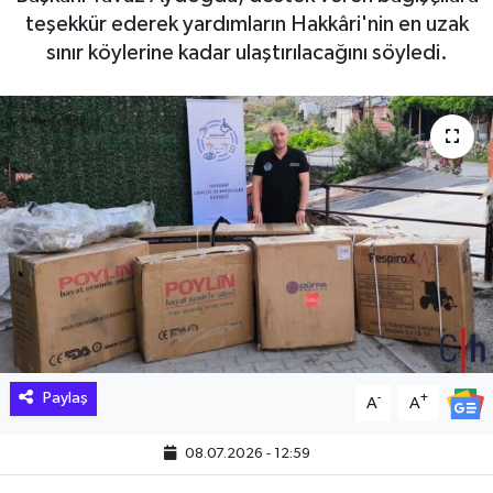
teşekkür ederek yardımların Hakkâri'nin en uzak
Hakkari Haber
sınır köylerine kadar ulaştırılacağını söyledi.
İLGİNÇ HABERLER
KADIN
KÜLTÜR SANAT
MAGAZİN
MAKALE
POLİTİKA
Paylaş
-
+
A
A
REKLAM
08.07.2026 - 12:59
SAĞLIK