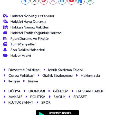
Hakkâri Nöbetçi Eczaneler
Hakkâri Hava Durumu
Hakkari Namaz Vakitleri
Hakkâri Trafik Yoğunluk Haritası
Puan Durumu ve Fikstür
Tüm Manşetler
Son Dakika Haberleri
Haber Arşivi
Düzeltme Politikası
İçerik Kaldırma Talebi
Çerez Politikası
Gizlilik Sözleşmesi
Hakkımızda
İletişim
Künye
DÜNYA
EKONOMİ
GÜNDEM
HAKKARİ HABER
MAKALE
POLİTİKA
SAĞLIK
SİYASET
KÜLTÜR SANAT
SPOR