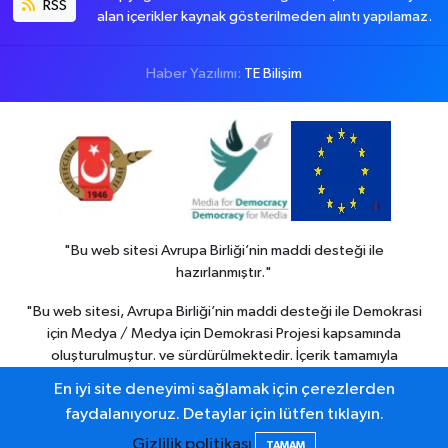
RSS
alan içerikler kaynak gösterilmeden alıntı yapılamaz.
Haber Yazılımı:
TE Bilişim
"Bu web sitesi Avrupa Birliği’nin maddi desteği ile
hazırlanmıştır."
"Bu web sitesi, Avrupa Birliği’nin maddi desteği ile Demokrasi
için Medya / Medya için Demokrasi Projesi kapsamında
oluşturulmuştur. ve sürdürülmektedir. İçerik tamamıyla
Colemerg Haber
sorumluluğu altındadır ve Avrupa birliği’nin
En iyi site deneyimi sağlamak için çerezlerden
görüşlerini yansıtmak zorunda değildir."
faydalanıyoruz. Detaylar için lütfen tıklayın.
Gizlilik politikası
TAMAM