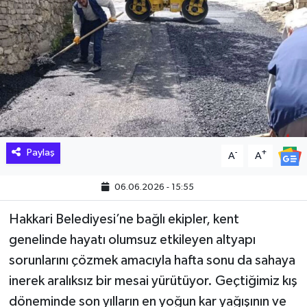
Hakkari Haber
İLGİNÇ HABERLER
KADIN
KÜLTÜR SANAT
Paylaş
-
+
A
A
MAGAZİN
06.06.2026 - 15:55
MAKALE
Hakkari Belediyesi’ne bağlı ekipler, kent
POLİTİKA
genelinde hayatı olumsuz etkileyen altyapı
sorunlarını çözmek amacıyla hafta sonu da sahaya
REKLAM
inerek aralıksız bir mesai yürütüyor. Geçtiğimiz kış
döneminde son yılların en yoğun kar yağışının ve
SAĞLIK