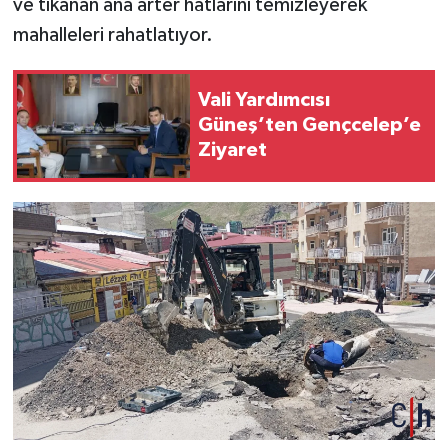
ve tıkanan ana arter hatlarını temizleyerek
mahalleleri rahatlatıyor.
Vali Yardımcısı
Güneş’ten Gençcelep’e
Ziyaret