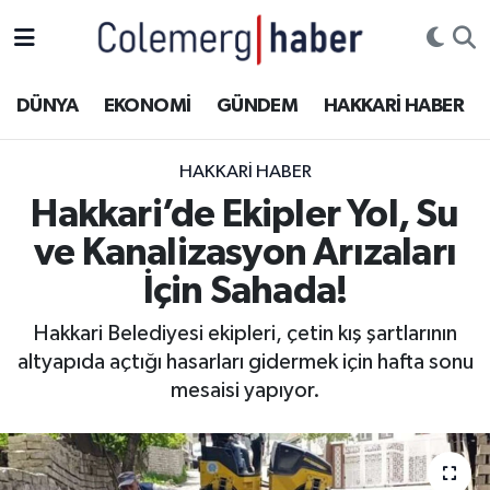
Kurdi
Hakkâri Nöbetçi Eczaneler
DÜNYA
EKONOMİ
GÜNDEM
HAKKARİ HABER
ASAYİŞ
Hakkâri Hava Durumu
HAKKARI HABER
ÇOCUK
Hakkari Namaz Vakitleri
Hakkari’de Ekipler Yol, Su
ve Kanalizasyon Arızaları
DOĞA
Hakkâri Trafik Yoğunluk Haritası
İçin Sahada!
DÜNYA
Süper Lig Puan Durumu ve Fikstür
Hakkari Belediyesi ekipleri, çetin kış şartlarının
altyapıda açtığı hasarları gidermek için hafta sonu
EĞİTİM
Tüm Manşetler
mesaisi yapıyor.
EKONOMİ
Son Dakika Haberleri
GÜNDEM
Haber Arşivi