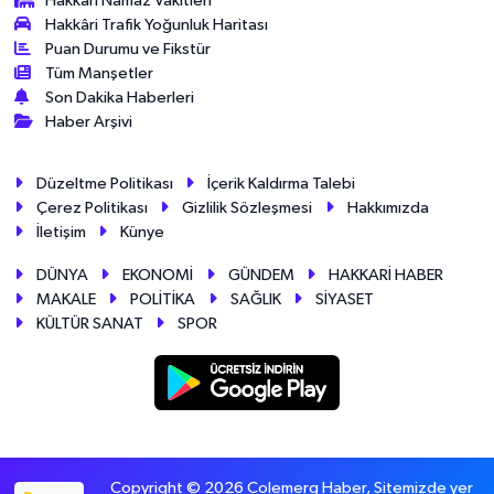
Hakkari Namaz Vakitleri
Hakkâri Trafik Yoğunluk Haritası
Puan Durumu ve Fikstür
Tüm Manşetler
Son Dakika Haberleri
Haber Arşivi
Düzeltme Politikası
İçerik Kaldırma Talebi
Çerez Politikası
Gizlilik Sözleşmesi
Hakkımızda
İletişim
Künye
DÜNYA
EKONOMİ
GÜNDEM
HAKKARİ HABER
MAKALE
POLİTİKA
SAĞLIK
SİYASET
KÜLTÜR SANAT
SPOR
Copyright © 2026 Colemerg Haber, Sitemizde yer