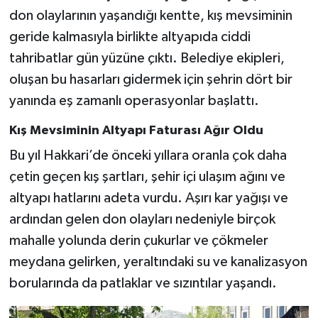
don olaylarının yaşandığı kentte, kış mevsiminin
SİYASET
geride kalmasıyla birlikte altyapıda ciddi
tahribatlar gün yüzüne çıktı. Belediye ekipleri,
SPOR
oluşan bu hasarları gidermek için şehrin dört bir
yanında eş zamanlı operasyonlar başlattı.
TARİH
Kış Mevsiminin Altyapı Faturası Ağır Oldu
TEKNOLOJİ
Bu yıl Hakkari’de önceki yıllara oranla çok daha
çetin geçen kış şartları, şehir içi ulaşım ağını ve
YAŞAM
altyapı hatlarını adeta vurdu. Aşırı kar yağışı ve
ardından gelen don olayları nedeniyle birçok
mahalle yolunda derin çukurlar ve çökmeler
meydana gelirken, yeraltındaki su ve kanalizasyon
borularında da patlaklar ve sızıntılar yaşandı.