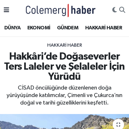
Kurdi
Hakkâri Nöbetçi Eczaneler
DÜNYA
EKONOMİ
GÜNDEM
HAKKARİ HABER
ASAYİŞ
Hakkâri Hava Durumu
HAKKARI HABER
ÇOCUK
Hakkari Namaz Vakitleri
Hakkâri’de Doğaseverler
Ters Laleler ve Şelaleler İçin
DOĞA
Hakkâri Trafik Yoğunluk Haritası
Yürüdü
DÜNYA
Süper Lig Puan Durumu ve Fikstür
CİSAD öncülüğünde düzenlenen doğa
yürüyüşünde katılımcılar, Çimenli ve Çukurca’nın
EĞİTİM
Tüm Manşetler
doğal ve tarihi güzelliklerini keşfetti.
EKONOMİ
Son Dakika Haberleri
GÜNDEM
Haber Arşivi