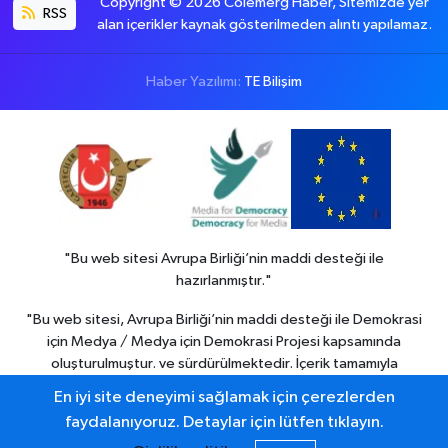
Copyright © 2026 Colemerg Haber, Sitemizde yer
RSS
alan içerikler kaynak gösterilmeden alıntı yapılamaz.
Haber Yazılımı:
TE Bilişim
"Bu web sitesi Avrupa Birliği’nin maddi desteği ile
hazırlanmıştır."
"Bu web sitesi, Avrupa Birliği’nin maddi desteği ile Demokrasi
için Medya / Medya için Demokrasi Projesi kapsamında
oluşturulmuştur. ve sürdürülmektedir. İçerik tamamıyla
Colemerg Haber
sorumluluğu altındadır ve Avrupa birliği’nin
En iyi site deneyimi sağlamak için çerezlerden
görüşlerini yansıtmak zorunda değildir."
faydalanıyoruz. Detaylar için lütfen tıklayın.