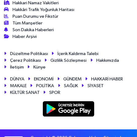
Hakkari Namaz Vakitleri
Hakkâri Trafik Yoğunluk Haritası
Puan Durumu ve Fikstür
Tüm Manşetler
Son Dakika Haberleri
Haber Arşivi
Düzeltme Politikası
İçerik Kaldırma Talebi
Çerez Politikası
Gizlilik Sözleşmesi
Hakkımızda
İletişim
Künye
DÜNYA
EKONOMİ
GÜNDEM
HAKKARİ HABER
MAKALE
POLİTİKA
SAĞLIK
SİYASET
KÜLTÜR SANAT
SPOR