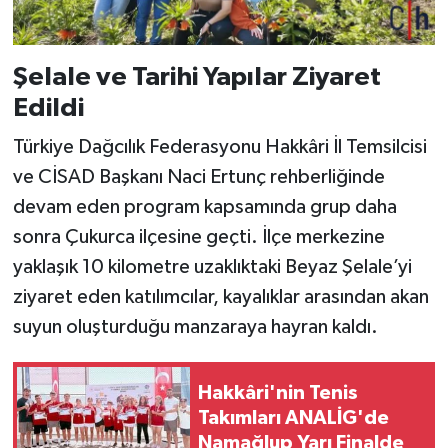
Şelale ve Tarihi Yapılar Ziyaret
Edildi
Türkiye Dağcılık Federasyonu Hakkâri İl Temsilcisi
ve CİSAD Başkanı Naci Ertunç rehberliğinde
devam eden program kapsamında grup daha
sonra Çukurca ilçesine geçti. İlçe merkezine
yaklaşık 10 kilometre uzaklıktaki Beyaz Şelale’yi
ziyaret eden katılımcılar, kayalıklar arasından akan
suyun oluşturduğu manzaraya hayran kaldı.
Hakkâri'nin Tenis
Takımları ANALİG'de
Namağlup Yarı Finalde