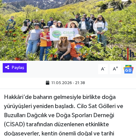
Hakkari Haber
İLGİNÇ HABERLER
KADIN
KÜLTÜR SANAT
Paylaş
-
+
A
A
MAGAZİN
11.05.2026 - 21:38
MAKALE
Hakkâri’de baharın gelmesiyle birlikte doğa
POLİTİKA
yürüyüşleri yeniden başladı. Cilo Sat Gölleri ve
Buzulları Dağcılık ve Doğa Sporları Derneği
REKLAM
(CİSAD) tarafından düzenlenen etkinlikte
doğaseverler, kentin önemli doğal ve tarihi
SAĞLIK