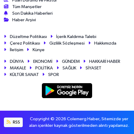
Puan Durumu ve Fikstür
Tüm Manşetler
Son Dakika Haberleri
Haber Arşivi
Düzeltme Politikası
İçerik Kaldırma Talebi
Çerez Politikası
Gizlilik Sözleşmesi
Hakkımızda
İletişim
Künye
DÜNYA
EKONOMİ
GÜNDEM
HAKKARİ HABER
MAKALE
POLİTİKA
SAĞLIK
SİYASET
KÜLTÜR SANAT
SPOR
Copyright © 2026 Colemerg Haber, Sitemizde yer
RSS
alan içerikler kaynak gösterilmeden alıntı yapılamaz.