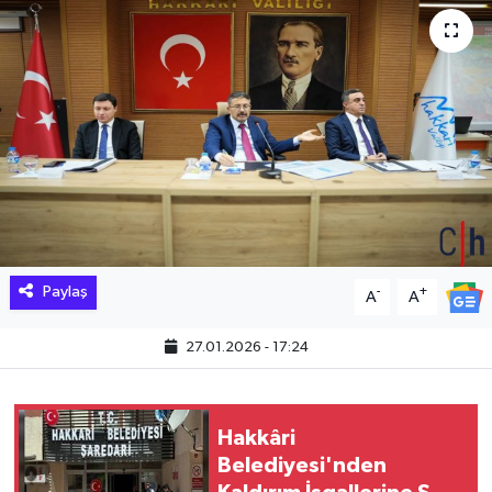
Hakkari Haber
İLGİNÇ HABERLER
KADIN
KÜLTÜR SANAT
MAGAZİN
Paylaş
-
+
A
A
MAKALE
27.01.2026 - 17:24
POLİTİKA
REKLAM
Hakkâri
Belediyesi'nden
SAĞLIK