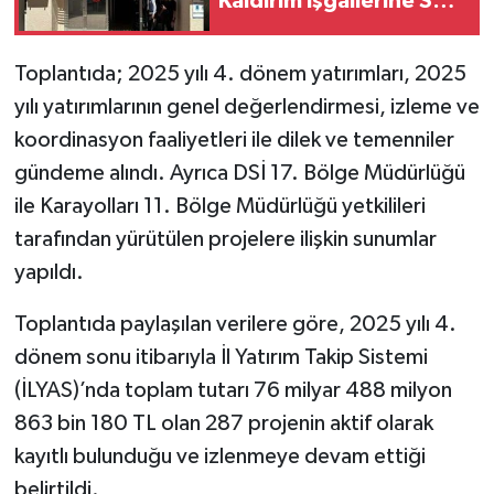
Kaldırım İşgallerine Sert
Uyarı
SİYASET
Toplantıda; 2025 yılı 4. dönem yatırımları, 2025
yılı yatırımlarının genel değerlendirmesi, izleme ve
SPOR
koordinasyon faaliyetleri ile dilek ve temenniler
TARİH
gündeme alındı. Ayrıca DSİ 17. Bölge Müdürlüğü
ile Karayolları 11. Bölge Müdürlüğü yetkilileri
TEKNOLOJİ
tarafından yürütülen projelere ilişkin sunumlar
yapıldı.
YAŞAM
Toplantıda paylaşılan verilere göre, 2025 yılı 4.
dönem sonu itibarıyla İl Yatırım Takip Sistemi
(İLYAS)’nda toplam tutarı 76 milyar 488 milyon
863 bin 180 TL olan 287 projenin aktif olarak
kayıtlı bulunduğu ve izlenmeye devam ettiği
belirtildi.