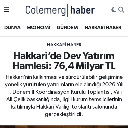
Kurdi
Hakkâri Nöbetçi Eczaneler
DÜNYA
EKONOMİ
GÜNDEM
HAKKARİ HABER
ASAYİŞ
Hakkâri Hava Durumu
HAKKARI HABER
ÇOCUK
Hakkari Namaz Vakitleri
Hakkari’de Dev Yatırım
Hamlesi: 76,4 Milyar TL
DOĞA
Hakkâri Trafik Yoğunluk Haritası
Hakkari’nin kalkınması ve sürdürülebilir gelişimine
DÜNYA
Süper Lig Puan Durumu ve Fikstür
yönelik yürütülen yatırımların ele alındığı 2026 Yılı
1. Dönem İl Koordinasyon Kurulu Toplantısı, Vali
EĞİTİM
Tüm Manşetler
Ali Çelik başkanlığında, ilgili kurum temsilcilerinin
katılımıyla Hakkâri Valiliği toplantı salonunda
EKONOMİ
Son Dakika Haberleri
gerçekleştirildi.
GÜNDEM
Haber Arşivi