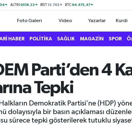
534
6518.23
13.703
64.475,47
ALTIN
BİST
BTC
Foto Galeri
Video
Yazarlar
Kurdi
ARİ HABER
POLİTİKA
SAĞLIK
MAGAZİN
SPOR
Ö
DEM Parti’den 4 K
rına Tepki
Halkların Demokratik Partisi’ne (HDP) yön
ü dolayısıyla bir basın açıklaması düzenle
u sürece tepki gösterilerek tutuklu siyaset