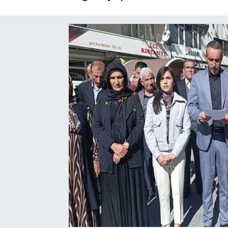
Hakkari Haber
İLGİNÇ HABERLER
KADIN
KÜLTÜR SANAT
MAGAZİN
MAKALE
POLİTİKA
REKLAM
SAĞLIK