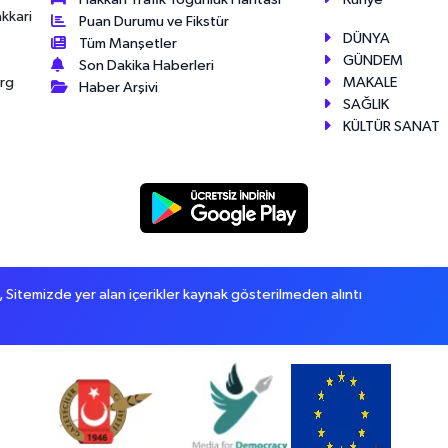
akkari
Puan Durumu ve Fikstür
DÜNYA
Tüm Manşetler
GÜNDEM
Son Dakika Haberleri
MAKALE
érg
Haber Arşivi
SAĞLIK
KÜLTÜR SANAT
itemizde yer alan içerikler kaynak gösterilmeden alıntı