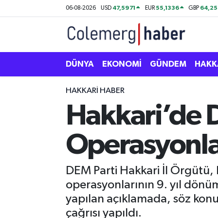
47,5971
55,1336
64,2
06-08-2026
USD
EUR
GBP
Kurdi
Hakkâri Nöbetçi Eczaneler
ASAYİŞ
Hakkâri Hava Durumu
DÜNYA
EKONOMİ
GÜNDEM
HAKK
ÇOCUK
Hakkari Namaz Vakitleri
HAKKARI HABER
Hakkari’de 
DOĞA
Hakkâri Trafik Yoğunluk Haritası
Operasyonla
DÜNYA
Süper Lig Puan Durumu ve Fikstür
EĞİTİM
Tüm Manşetler
DEM Parti Hakkari İl Örgütü, 
operasyonlarının 9. yıl dönüm
EKONOMİ
Son Dakika Haberleri
yapılan açıklamada, söz konus
GÜNDEM
Haber Arşivi
çağrısı yapıldı.