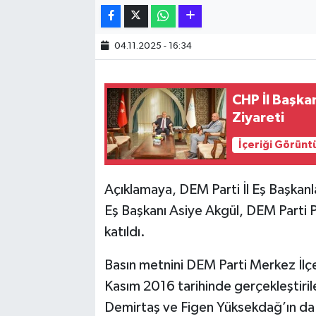
SİYASET
04.11.2025 - 16:34
SPOR
CHP İl Başka
TARİH
Ziyareti
TEKNOLOJİ
İçeriği Görünt
YAŞAM
Açıklamaya, DEM Parti İl Eş Başkanla
Eş Başkanı Asiye Akgül, DEM Parti PM
katıldı.
Basın metnini DEM Parti Merkez İl
Kasım 2016 tarihinde gerçekleştiril
Demirtaş ve Figen Yüksekdağ’ın da b