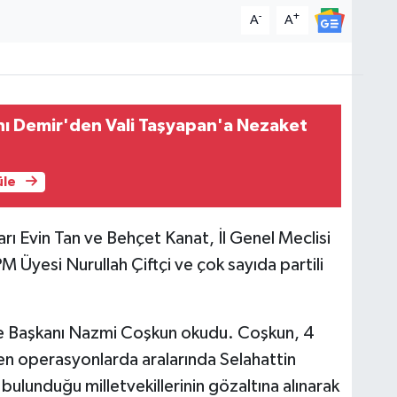
-
+
A
A
nı Demir'den Vali Taşyapan'a Nezaket
üle
rı Evin Tan ve Behçet Kanat, İl Genel Meclisi
 Üyesi Nurullah Çiftçi ve çok sayıda partili
çe Başkanı Nazmi Coşkun okudu. Coşkun, 4
en operasyonlarda aralarında Selahattin
ulunduğu milletvekillerinin gözaltına alınarak