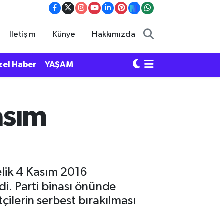
İletişim
Künye
Hakkımızda
zel Haber
YAŞAM
asım
elik 4 Kasım 2016
di. Parti binası önünde
çilerin serbest bırakılması