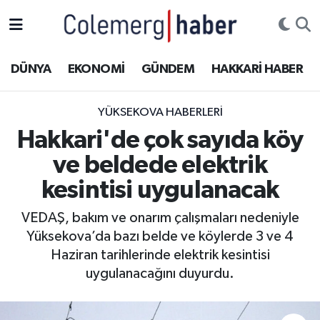
Kurdi
Hakkâri Nöbetçi Eczaneler
DÜNYA
EKONOMİ
GÜNDEM
HAKKARİ HABER
ASAYİŞ
Hakkâri Hava Durumu
YÜKSEKOVA HABERLERI
ÇOCUK
Hakkari Namaz Vakitleri
Hakkari'de çok sayıda köy
ve beldede elektrik
DOĞA
Hakkâri Trafik Yoğunluk Haritası
kesintisi uygulanacak
DÜNYA
Süper Lig Puan Durumu ve Fikstür
VEDAŞ, bakım ve onarım çalışmaları nedeniyle
Yüksekova’da bazı belde ve köylerde 3 ve 4
EĞİTİM
Tüm Manşetler
Haziran tarihlerinde elektrik kesintisi
EKONOMİ
Son Dakika Haberleri
uygulanacağını duyurdu.
GÜNDEM
Haber Arşivi