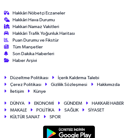
Hakkâri Nöbetçi Eczaneler
Hakkâri Hava Durumu
Hakkari Namaz Vakitleri
Hakkâri Trafik Yoğunluk Haritası
Puan Durumu ve Fikstür
Tüm Manşetler
Son Dakika Haberleri
Haber Arşivi
Düzeltme Politikası
İçerik Kaldırma Talebi
Çerez Politikası
Gizlilik Sözleşmesi
Hakkımızda
İletişim
Künye
DÜNYA
EKONOMİ
GÜNDEM
HAKKARİ HABER
MAKALE
POLİTİKA
SAĞLIK
SİYASET
KÜLTÜR SANAT
SPOR