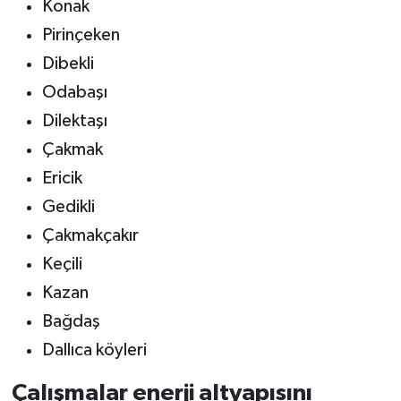
Konak
Pirinçeken
Dibekli
Odabaşı
Dilektaşı
Çakmak
Ericik
Gedikli
Çakmakçakır
Keçili
Kazan
Bağdaş
Dallıca köyleri
Çalışmalar enerji altyapısını