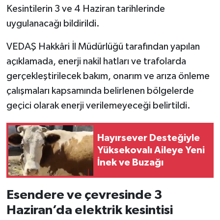
Kesintilerin 3 ve 4 Haziran tarihlerinde
SİYASET
uygulanacağı bildirildi.
VEDAŞ Hakkâri İl Müdürlüğü tarafından yapılan
SPOR
açıklamada, enerji nakil hatları ve trafolarda
TARİH
gerçekleştirilecek bakım, onarım ve arıza önleme
çalışmaları kapsamında belirlenen bölgelerde
TEKNOLOJİ
geçici olarak enerji verilemeyeceği belirtildi.
YAŞAM
Hayırsever Desteğiyle
Yüksekovalı Aileye Yeni
İnek ve Buzağı
Esendere ve çevresinde 3
Haziran’da elektrik kesintisi