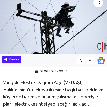
Hakkari Haber
İLGİNÇ HABERLER
KADIN
KÜLTÜR SANAT
MAGAZİN
Paylaş
-
+
A
A
MAKALE
01.06.2026 - 09:54
POLİTİKA
Vangölü Elektrik Dağıtım A.Ş. (VEDAŞ),
Hakkâri’nin Yüksekova ilçesine bağlı bazı belde ve
REKLAM
köylerde bakım ve onarım çalışmaları nedeniyle
planlı elektrik kesintisi yapılacağını açıkladı.
SAĞLIK