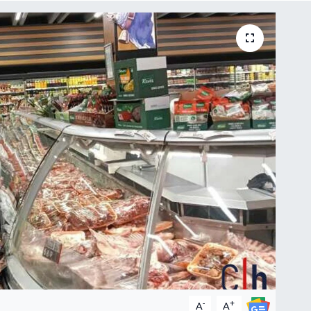
-
+
A
A