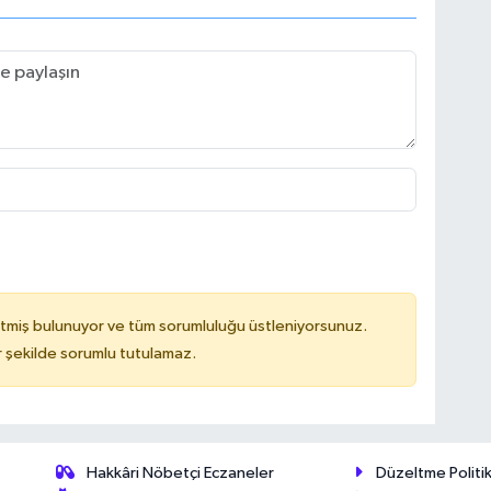
tmiş bulunuyor ve tüm sorumluluğu üstleniyorsunuz.
 şekilde sorumlu tutulamaz.
Hakkâri Nöbetçi Eczaneler
Düzeltme Politik