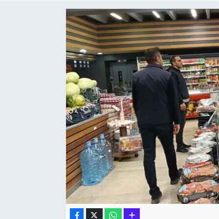
Hakkari Haber
İLGİNÇ HABERLER
KADIN
KÜLTÜR SANAT
MAGAZİN
MAKALE
POLİTİKA
REKLAM
SAĞLIK