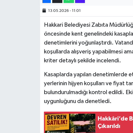
13.05.2026 - 11:01
SİYASET
Hakkari Belediyesi Zabıta Müdürlüğ
SPOR
öncesinde kent genelindeki kasaplar
denetimlerini yoğunlaştırdı. Vatan
TARİH
koşullarda alışveriş yapabilmesi ama
TEKNOLOJİ
kriter detaylı şekilde incelendi.
Kasaplarda yapılan denetimlerde et 
YAŞAM
yerlerinin hijyen koşulları ve fiyat t
bulundurulmadığı kontrol edildi. Ekip
uygunluğunu da denetledi.
Hakkâri’de B
Çıkarıldı