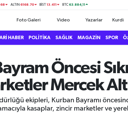
168
6168.70
13.411
63.884,11
ALTIN
BİST
BTC
Foto Galeri
Video
Yazarlar
Kurdi
ARİ HABER
POLİTİKA
SAĞLIK
MAGAZİN
SPOR
Ö
Bayram Öncesi Sık
rketler Mercek Al
dürlüğü ekipleri, Kurban Bayramı öncesinde
amacıyla kasaplar, zincir marketler ve yere