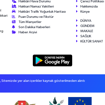
Hakkâri Hava Durumu
Çerez Politikası
Hakkari Namaz Vakitleri
Hakkımızda
l
Hakkâri Trafik Yoğunluk Haritası
Künye
akkari
Puan Durumu ve Fikstür
DÜNYA
Tüm Manşetler
GÜNDEM
Son Dakika Haberleri
MAKALE
érg
Haber Arşivi
SAĞLIK
KÜLTÜR SANAT
itemizde yer alan içerikler kaynak gösterilmeden alıntı