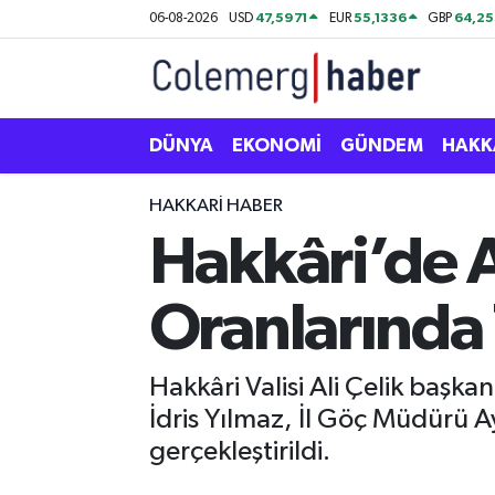
47,5971
55,1336
64,2
06-08-2026
USD
EUR
GBP
Kurdi
Hakkâri Nöbetçi Eczaneler
ASAYİŞ
Hakkâri Hava Durumu
DÜNYA
EKONOMİ
GÜNDEM
HAKK
ÇOCUK
Hakkari Namaz Vakitleri
HAKKARI HABER
Hakkâri’de A
DOĞA
Hakkâri Trafik Yoğunluk Haritası
Oranlarında 
DÜNYA
Süper Lig Puan Durumu ve Fikstür
EĞİTİM
Tüm Manşetler
Hakkâri Valisi Ali Çelik baş
İdris Yılmaz, İl Göç Müdürü Ayk
EKONOMİ
Son Dakika Haberleri
gerçekleştirildi.
GÜNDEM
Haber Arşivi