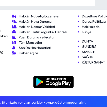
Hakkâri Nöbetçi Eczaneler
Düzeltme Politik
Hakkâri Hava Durumu
Çerez Politikası
Hakkari Namaz Vakitleri
Hakkımızda
l
Hakkâri Trafik Yoğunluk Haritası
Künye
akkari
Puan Durumu ve Fikstür
DÜNYA
Tüm Manşetler
GÜNDEM
Son Dakika Haberleri
MAKALE
érg
Haber Arşivi
SAĞLIK
KÜLTÜR SANAT
itemizde yer alan içerikler kaynak gösterilmeden alıntı