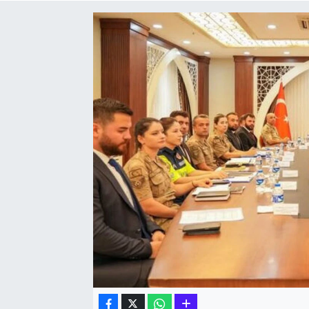
Hakkari Haber
İLGİNÇ HABERLER
KADIN
KÜLTÜR SANAT
MAGAZİN
MAKALE
POLİTİKA
REKLAM
SAĞLIK