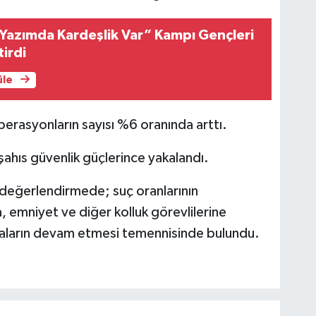
Yazımda Kardeşlik Var” Kampı Gençleri
tirdi
üle
operasyonların sayısı %6 oranında arttı.
şahıs güvenlik güçlerince yakalandı.
ı değerlendirmede; suç oranlarının
emniyet ve diğer kolluk görevlilerine
şmaların devam etmesi temennisinde bulundu.