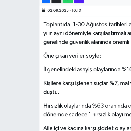
02.09.2025 - 10:13
SİYASET
Toplantıda, 1-30 Ağustos tarihleri 
SPOR
yılın aynı dönemiyle karşılaştırmalı an
genelinde güvenlik alanında önemli 
TARİH
Öne çıkan veriler şöyle:
TEKNOLOJİ
İl genelindeki asayiş olaylarında %
YAŞAM
Kişilere karşı işlenen suçlar %7, mal
düştü.
Hırsızlık olaylarında %63 oranında di
dönemde sadece 1 hırsızlık olayı m
Aile içi ve kadına karşı şiddet olayl