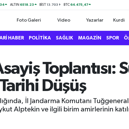
534
6518.23
13.703
64.475,47
ALTIN
BİST
BTC
Foto Galeri
Video
Yazarlar
Kurdi
ARİ HABER
POLİTİKA
SAĞLIK
MAGAZİN
SPOR
Ö
sayiş Toplantısı: 
Tarihi Düşüş
kanlığında, İl Jandarma Komutanı Tuğgenera
ut Alptekin ve ilgili birim amirlerinin katıl