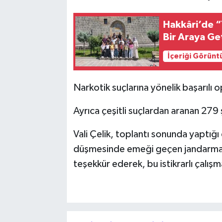
Hakkâri’de “
Bir Araya Ge
İçeriği Görünt
Narkotik suçlarına yönelik başarılı 
Ayrıca çeşitli suçlardan aranan 279 
Vali Çelik, toplantı sonunda yaptığ
düşmesinde emeği geçen jandarma, 
teşekkür ederek, bu istikrarlı çalı