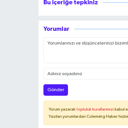
Bu içeriğe tepkiniz
Yorumlar
Gönder
Yorum yazarak
topluluk kurallarımızı
kabul e
Yazılan yorumlardan Colemérg Haber hiçbir