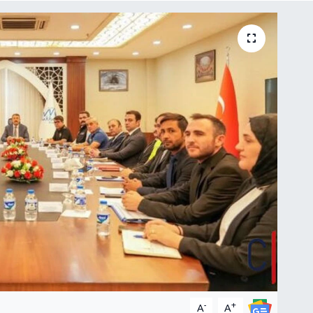
-
+
A
A