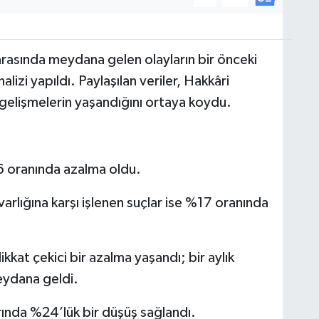
arasında meydana gelen olayların bir önceki
alizi yapıldı. Paylaşılan veriler, Hakkâri
gelişmelerin yaşandığını ortaya koydu.
16 oranında azalma oldu.
 varlığına karşı işlenen suçlar ise %17 oranında
kkat çekici bir azalma yaşandı; bir aylık
eydana geldi.
arında %24’lük bir düşüş sağlandı.