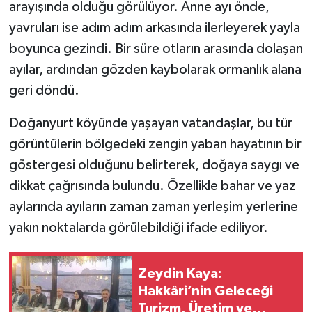
arayışında olduğu görülüyor. Anne ayı önde,
yavruları ise adım adım arkasında ilerleyerek yayla
SİYASET
boyunca gezindi. Bir süre otların arasında dolaşan
SPOR
ayılar, ardından gözden kaybolarak ormanlık alana
geri döndü.
TARİH
Doğanyurt köyünde yaşayan vatandaşlar, bu tür
TEKNOLOJİ
görüntülerin bölgedeki zengin yaban hayatının bir
göstergesi olduğunu belirterek, doğaya saygı ve
YAŞAM
dikkat çağrısında bulundu. Özellikle bahar ve yaz
aylarında ayıların zaman zaman yerleşim yerlerine
yakın noktalarda görülebildiği ifade ediliyor.
Zeydin Kaya:
Hakkâri’nin Geleceği
Turizm, Üretim ve