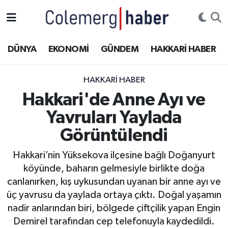
Kurdi
Hakkâri Nöbetçi Eczaneler
DÜNYA
EKONOMİ
GÜNDEM
HAKKARİ HABER
ASAYİŞ
Hakkâri Hava Durumu
HAKKARI HABER
ÇOCUK
Hakkari Namaz Vakitleri
Hakkari'de Anne Ayı ve
Yavruları Yaylada
DOĞA
Hakkâri Trafik Yoğunluk Haritası
Görüntülendi
DÜNYA
Süper Lig Puan Durumu ve Fikstür
Hakkari’nin Yüksekova ilçesine bağlı Doğanyurt
köyünde, baharın gelmesiyle birlikte doğa
EĞİTİM
Tüm Manşetler
canlanırken, kış uykusundan uyanan bir anne ayı ve
EKONOMİ
Son Dakika Haberleri
üç yavrusu da yaylada ortaya çıktı. Doğal yaşamın
nadir anlarından biri, bölgede çiftçilik yapan Engin
GÜNDEM
Haber Arşivi
Demirel tarafından cep telefonuyla kaydedildi.