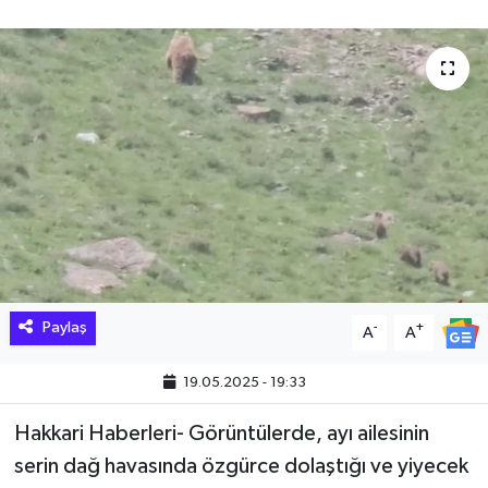
Hakkari Haber
İLGİNÇ HABERLER
KADIN
KÜLTÜR SANAT
MAGAZİN
MAKALE
Paylaş
-
+
A
A
POLİTİKA
19.05.2025 - 19:33
REKLAM
Hakkari Haberleri- Görüntülerde, ayı ailesinin
serin dağ havasında özgürce dolaştığı ve yiyecek
SAĞLIK