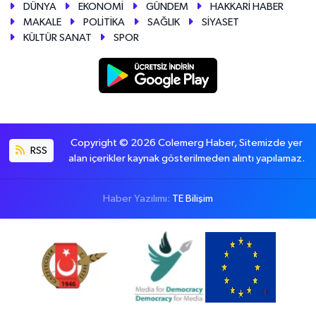
DÜNYA
EKONOMİ
GÜNDEM
HAKKARİ HABER
MAKALE
POLİTİKA
SAĞLIK
SİYASET
KÜLTÜR SANAT
SPOR
Copyright © 2026 Colemerg Haber, Sitemizde yer
RSS
alan içerikler kaynak gösterilmeden alıntı yapılamaz.
Haber Yazılımı:
TE Bilişim